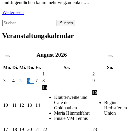
und Jugendlichen kaum mehr wegzudenken.…
Weiterlesen
Suche
nach:
Veranstaltungskalendar
August
2026
Mo.
Di.
Mi.
Do.
Fr.
Sa.
So.
1
2
3
4
5
6
7
8
9
15
16
Kräuterweihe und
Café der
Beginn
10
11
12
13
14
Goldhauben
Herbstferien
Maria Himmelfahrt
Union
Finale VM Tennis
17
18
19
20
21
22
23