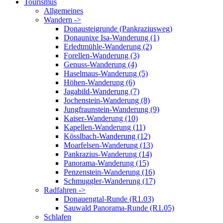
Tourismus
Allgemeines
Wandern ->
Donausteigrunde (Pankraziusweg)
Donaunixe Isa-Wanderung (1)
Erledtmühle-Wanderung (2)
Forellen-Wanderung (3)
Genuss-Wanderung (4)
Haselmaus-Wanderung (5)
Höhen-Wanderung (6)
Jagabild-Wanderung (7)
Jochenstein-Wanderung (8)
Jungfraunstein-Wanderung (9)
Kaiser-Wanderung (10)
Kapellen-Wanderung (11)
Kösslbach-Wanderung (12)
Moarfelsen-Wanderung (13)
Pankrazius-Wanderung (14)
Panorama-Wanderung (15)
Penzenstein-Wanderung (16)
Schmuggler-Wanderung (17)
Radfahren ->
Donauengtal-Runde (R1.03)
Sauwald Panorama-Runde (R1.05)
Schlafen