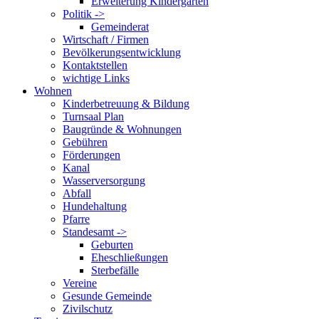
Erweiterung Kindergarten
Politik ->
Gemeinderat
Wirtschaft / Firmen
Bevölkerungsentwicklung
Kontaktstellen
wichtige Links
Wohnen
Kinderbetreuung & Bildung
Turnsaal Plan
Baugründe & Wohnungen
Gebühren
Förderungen
Kanal
Wasserversorgung
Abfall
Hundehaltung
Pfarre
Standesamt ->
Geburten
Eheschließungen
Sterbefälle
Vereine
Gesunde Gemeinde
Zivilschutz