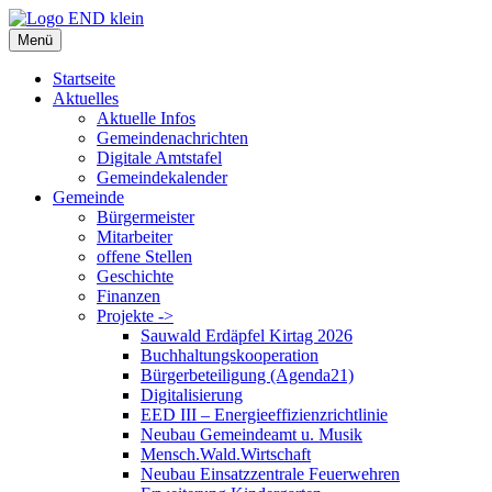
Zum
Inhalt
Menü
springen
Startseite
Aktuelles
Aktuelle Infos
Gemeindenachrichten
Digitale Amtstafel
Gemeindekalender
Gemeinde
Bürgermeister
Mitarbeiter
offene Stellen
Geschichte
Finanzen
Projekte ->
Sauwald Erdäpfel Kirtag 2026
Buchhaltungskooperation
Bürgerbeteiligung (Agenda21)
Digitalisierung
EED III – Energieeffizienzrichtlinie
Neubau Gemeindeamt u. Musik
Mensch.Wald.Wirtschaft
Neubau Einsatzzentrale Feuerwehren