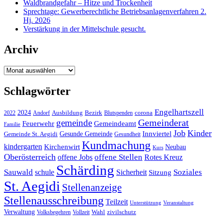
Waldbrandgefahr – Hitze und Trockenheit
Sprechtage: Gewerberechtliche Betriebsanlagenverfahren 2.
Hj. 2026
Verstärkung in der Mittelschule gesucht.
Archiv
Archiv
Schlagwörter
Engelhartszell
2024
Bezirk
corona
Ausbildung
Blutspenden
2022
Andorf
Gemeinderat
gemeinde
Gemeindeamt
Feuerwehr
Familie
Job
Kinder
Gesunde Gemeinde
Innviertel
Gemeinde St. Aegidi
Gesundheit
Kundmachung
kindergarten
Kirchenwirt
Neubau
Kurs
Oberösterreich
offene Stellen
offene Jobs
Rotes Kreuz
Schärding
Sauwald
Soziales
schule
Sicherheit
Sitzung
St. Aegidi
Stellenanzeige
Stellenausschreibung
Teilzeit
Unterstützung
Veranstaltung
Verwaltung
Wahl
Volksbegehren
Vollzeit
zivilschutz