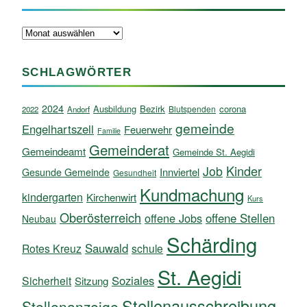
Archiv
SCHLAGWÖRTER
2024
Ausbildung
Bezirk
corona
Blutspenden
2022
Andorf
gemeinde
Engelhartszell
Feuerwehr
Familie
Gemeinderat
Gemeindeamt
Gemeinde St. Aegidi
Kinder
Job
Innviertel
Gesunde Gemeinde
Gesundheit
Kundmachung
kindergarten
Kirchenwirt
Kurs
Oberösterreich
offene Jobs
offene Stellen
Neubau
Schärding
Sauwald
Rotes Kreuz
schule
St. Aegidi
Soziales
Sicherheit
Sitzung
Stellenausschreibung
Stellenanzeige