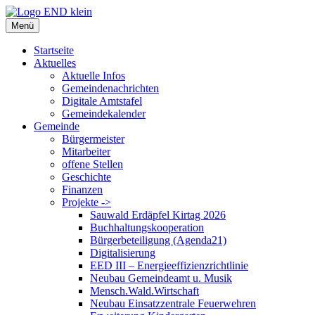
Zum
Inhalt
Menü
springen
Startseite
Aktuelles
Aktuelle Infos
Gemeindenachrichten
Digitale Amtstafel
Gemeindekalender
Gemeinde
Bürgermeister
Mitarbeiter
offene Stellen
Geschichte
Finanzen
Projekte ->
Sauwald Erdäpfel Kirtag 2026
Buchhaltungskooperation
Bürgerbeteiligung (Agenda21)
Digitalisierung
EED III – Energieeffizienzrichtlinie
Neubau Gemeindeamt u. Musik
Mensch.Wald.Wirtschaft
Neubau Einsatzzentrale Feuerwehren