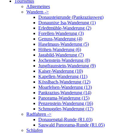
Tourismus
Allgemeines
Wandern ->
Donausteigrunde (Pankraziusweg)
Donaunixe Isa-Wanderung (1)
Erledtmühle-Wanderung (2)
Forellen-Wanderung (3)
Genuss-Wanderung (4)
Haselmaus-Wanderung (5)
Höhen-Wanderung (6)
Jagabild-Wanderung (7)
Jochenstein-Wanderung (8)
Jungfraunstein-Wanderung (9)
Kaiser-Wanderung (10)
Kapellen-Wanderung (11)
Kösslbach-Wanderung (12)
Moarfelsen-Wanderung (13)
Pankrazius-Wanderung (14)
Panorama-Wanderung (15)
Penzenstein-Wanderung (16)
Schmuggler-Wanderung (17)
Radfahren ->
Donauengtal-Runde (R1.03)
Sauwald Panorama-Runde (R1.05)
Schlafen