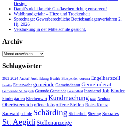
Design
Damit’s nicht kracht: Gasflaschen richtig entsorgen!
Waldbrandgefahr – Hitze und Trockenheit
Sprechtage: Gewerberechtliche Betriebsanlagenverfahren 2.
Hj. 2026
Verstärkung in der Mittelschule gesucht.
Archiv
Archiv
Schlagwörter
Engelhartszell
2024
Bezirk
corona
Ausbildung
Blutspenden
2022
Andorf
Gemeinderat
gemeinde
Gemeindeamt
Feuerwehr
Familie
Job
Kinder
Gesunde Gemeinde
Innviertel
Gemeinde St. Aegidi
Gesundheit
Kundmachung
kindergarten
Kirchenwirt
Neubau
Kurs
Oberösterreich
offene Stellen
offene Jobs
Rotes Kreuz
Schärding
Sauwald
Soziales
schule
Sicherheit
Sitzung
St. Aegidi
Stellenanzeige