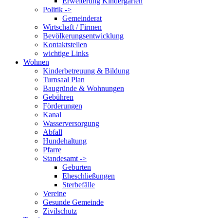
Erweiterung Kindergarten
Politik ->
Gemeinderat
Wirtschaft / Firmen
Bevölkerungsentwicklung
Kontaktstellen
wichtige Links
Wohnen
Kinderbetreuung & Bildung
Turnsaal Plan
Baugründe & Wohnungen
Gebühren
Förderungen
Kanal
Wasserversorgung
Abfall
Hundehaltung
Pfarre
Standesamt ->
Geburten
Eheschließungen
Sterbefälle
Vereine
Gesunde Gemeinde
Zivilschutz