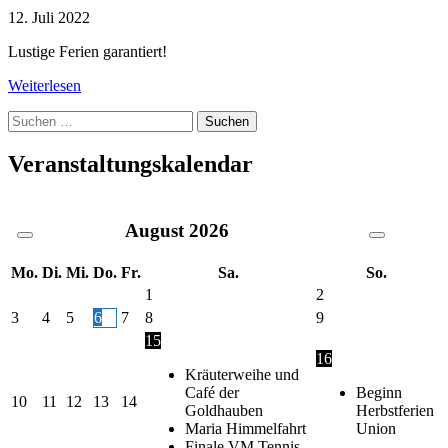
12. Juli 2022
Lustige Ferien garantiert!
Weiterlesen
Suche
nach:
Veranstaltungskalendar
August
2026
Mo.
Di.
Mi.
Do.
Fr.
Sa.
So.
1
2
3
4
5
6
7
8
9
15
16
Kräuterweihe und
Café der
Beginn
10
11
12
13
14
Goldhauben
Herbstferien
Maria Himmelfahrt
Union
Finale VM Tennis