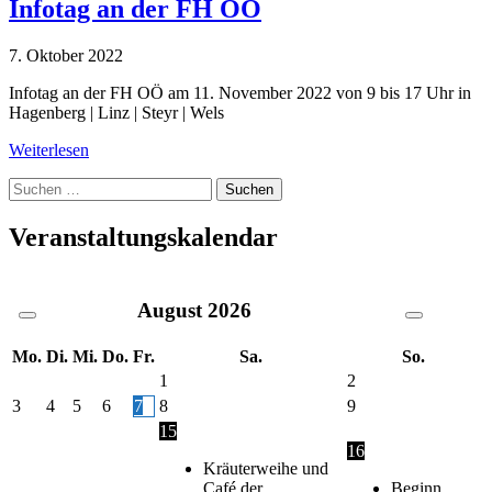
Infotag an der FH OÖ
7. Oktober 2022
Infotag an der FH OÖ am 11. November 2022 von 9 bis 17 Uhr in
Hagenberg | Linz | Steyr | Wels
Weiterlesen
Suche
nach:
Veranstaltungskalendar
August
2026
Mo.
Di.
Mi.
Do.
Fr.
Sa.
So.
1
2
3
4
5
6
7
8
9
15
16
Kräuterweihe und
Café der
Beginn