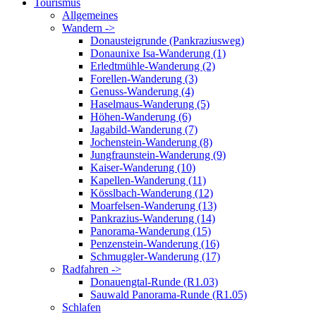
Tourismus
Allgemeines
Wandern ->
Donausteigrunde (Pankraziusweg)
Donaunixe Isa-Wanderung (1)
Erledtmühle-Wanderung (2)
Forellen-Wanderung (3)
Genuss-Wanderung (4)
Haselmaus-Wanderung (5)
Höhen-Wanderung (6)
Jagabild-Wanderung (7)
Jochenstein-Wanderung (8)
Jungfraunstein-Wanderung (9)
Kaiser-Wanderung (10)
Kapellen-Wanderung (11)
Kösslbach-Wanderung (12)
Moarfelsen-Wanderung (13)
Pankrazius-Wanderung (14)
Panorama-Wanderung (15)
Penzenstein-Wanderung (16)
Schmuggler-Wanderung (17)
Radfahren ->
Donauengtal-Runde (R1.03)
Sauwald Panorama-Runde (R1.05)
Schlafen