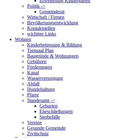
Erweiterung Kindergarten
Politik ->
Gemeinderat
Wirtschaft / Firmen
Bevölkerungsentwicklung
Kontaktstellen
wichtige Links
Wohnen
Kinderbetreuung & Bildung
Turnsaal Plan
Baugründe & Wohnungen
Gebühren
Förderungen
Kanal
Wasserversorgung
Abfall
Hundehaltung
Pfarre
Standesamt ->
Geburten
Eheschließungen
Sterbefälle
Vereine
Gesunde Gemeinde
Zivilschutz