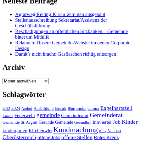
Neueste Beiträge
Agrarweg Reiting-Kiriau wird neu ausgebaut
Stellenausschreibung Sekretariat/Assistenz der
Geschäftsführung
Beschädigungen an öffentlichen Sitzbänken – Gemeinde
bittet um Mithilfe
Relaunch: Unsere Gemeinde-Website im neuen Corporate
Design
Damit’s nicht kracht: Gasflaschen richtig entsorgen!
Archiv
Archiv
Schlagwörter
Engelhartszell
2024
Bezirk
corona
Ausbildung
Blutspenden
2022
Andorf
Gemeinderat
gemeinde
Gemeindeamt
Feuerwehr
Familie
Job
Kinder
Gesunde Gemeinde
Innviertel
Gemeinde St. Aegidi
Gesundheit
Kundmachung
kindergarten
Kirchenwirt
Neubau
Kurs
Oberösterreich
offene Stellen
offene Jobs
Rotes Kreuz