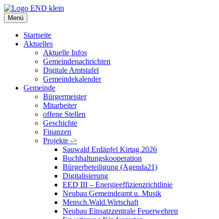
Zum
Inhalt
Menü
springen
Startseite
Aktuelles
Aktuelle Infos
Gemeindenachrichten
Digitale Amtstafel
Gemeindekalender
Gemeinde
Bürgermeister
Mitarbeiter
offene Stellen
Geschichte
Finanzen
Projekte ->
Sauwald Erdäpfel Kirtag 2026
Buchhaltungskooperation
Bürgerbeteiligung (Agenda21)
Digitalisierung
EED III – Energieeffizienzrichtlinie
Neubau Gemeindeamt u. Musik
Mensch.Wald.Wirtschaft
Neubau Einsatzzentrale Feuerwehren