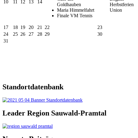
10
11
12
13
14
Goldhauben
Herbstferien
Maria Himmelfahrt
Union
Finale VM Tennis
17
18
19
20
21
22
23
24
25
26
27
28
29
30
31
Standortdatenbank
Leader Region Sauwald-Pramtal