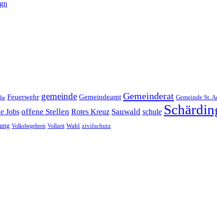
ign
Gemeinderat
gemeinde
Gemeindeamt
Feuerwehr
Gemeinde St. A
lie
Schärdin
offene Stellen
Sauwald
ne Jobs
Rotes Kreuz
schule
tung
Wahl
Volksbegehren
Vollzeit
zivilschutz