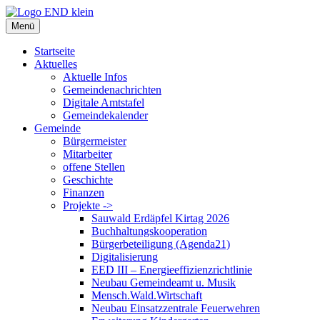
Zum
Inhalt
Menü
springen
Startseite
Aktuelles
Aktuelle Infos
Gemeindenachrichten
Digitale Amtstafel
Gemeindekalender
Gemeinde
Bürgermeister
Mitarbeiter
offene Stellen
Geschichte
Finanzen
Projekte ->
Sauwald Erdäpfel Kirtag 2026
Buchhaltungskooperation
Bürgerbeteiligung (Agenda21)
Digitalisierung
EED III – Energieeffizienzrichtlinie
Neubau Gemeindeamt u. Musik
Mensch.Wald.Wirtschaft
Neubau Einsatzzentrale Feuerwehren