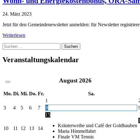
Wohn- und Energiekostenbonus, ORA-Samm
24. März 2023
Jetzt für den Gemeindenewsletter anmelden: für Newsletter registrier
Weiterlesen
Suche
nach:
Veranstaltungskalendar
August
2026
Mo.
Di.
Mi.
Do.
Fr.
Sa.
1
3
4
5
6
7
8
15
Kräuterweihe und Café der Goldhauben
10
11
12
13
14
Maria Himmelfahrt
Finale VM Tennis