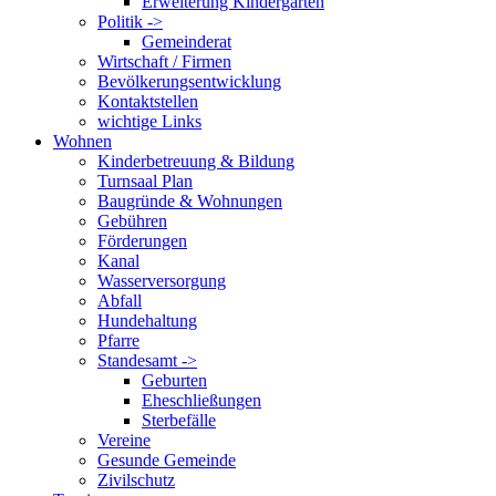
Erweiterung Kindergarten
Politik ->
Gemeinderat
Wirtschaft / Firmen
Bevölkerungsentwicklung
Kontaktstellen
wichtige Links
Wohnen
Kinderbetreuung & Bildung
Turnsaal Plan
Baugründe & Wohnungen
Gebühren
Förderungen
Kanal
Wasserversorgung
Abfall
Hundehaltung
Pfarre
Standesamt ->
Geburten
Eheschließungen
Sterbefälle
Vereine
Gesunde Gemeinde
Zivilschutz