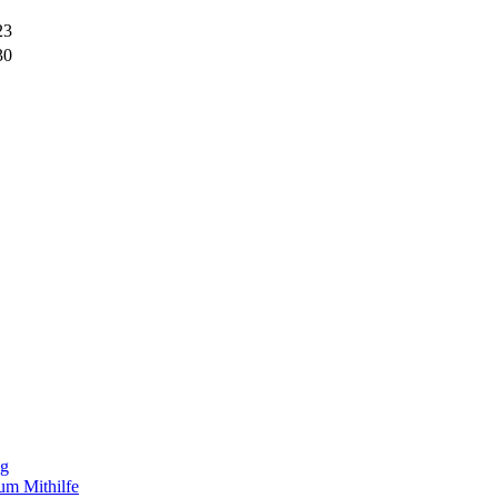
23
30
ng
um Mithilfe