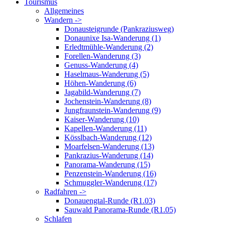
Tourismus
Allgemeines
Wandern ->
Donausteigrunde (Pankraziusweg)
Donaunixe Isa-Wanderung (1)
Erledtmühle-Wanderung (2)
Forellen-Wanderung (3)
Genuss-Wanderung (4)
Haselmaus-Wanderung (5)
Höhen-Wanderung (6)
Jagabild-Wanderung (7)
Jochenstein-Wanderung (8)
Jungfraunstein-Wanderung (9)
Kaiser-Wanderung (10)
Kapellen-Wanderung (11)
Kösslbach-Wanderung (12)
Moarfelsen-Wanderung (13)
Pankrazius-Wanderung (14)
Panorama-Wanderung (15)
Penzenstein-Wanderung (16)
Schmuggler-Wanderung (17)
Radfahren ->
Donauengtal-Runde (R1.03)
Sauwald Panorama-Runde (R1.05)
Schlafen