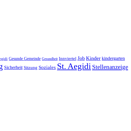
Job
Kinder
kindergarten
Gesunde Gemeinde
Innviertel
egidi
Gesundheit
g
St. Aegidi
Stellenanzeige
Soziales
Sicherheit
Sitzung