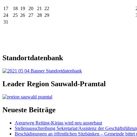
17
18
19
20
21
22
24
25
26
27
28
29
31
Standortdatenbank
Leader Region Sauwald-Pramtal
Neueste Beiträge
Agrarweg Reiting-Kiriau wird neu ausgebaut
Stellenausschreibung Sekretariat/Assistenz der Geschäftsführu
Beschädigungen an öffentlichen Sitzbänken – Gemeinde bittet 