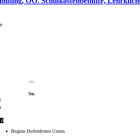
lung, OÖ. Schulkostenbeihilfe, Lehrküch
en
So.
2
9
16
Beginn Herbstferien Union