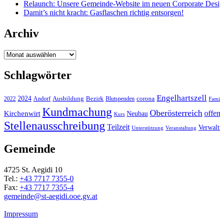
Relaunch: Unsere Gemeinde-Website im neuen Corporate Des
Damit’s nicht kracht: Gasflaschen richtig entsorgen!
Archiv
Archiv
Schlagwörter
Engelhartszell
2024
Bezirk
corona
Ausbildung
Blutspenden
2022
Andorf
Fami
Kundmachung
Oberösterreich
Kirchenwirt
offe
Neubau
Kurs
Stellenausschreibung
Teilzeit
Verwal
Unterstützung
Veranstaltung
Gemeinde
4725 St. Aegidi 10
Tel.:
+43 7717 7355-0
Fax:
+43 7717 7355-4
gemeinde@st-aegidi.ooe.gv.at
Impressum