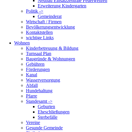
Neubau Einsatzzentrale Feuerwehren
Erweiterung Kindergarten
Politik ->
Gemeinderat
Wirtschaft / Firmen
Bevölkerungsentwicklung
Kontaktstellen
wichtige Links
Wohnen
Kinderbetreuung & Bildung
Turnsaal Plan
Baugründe & Wohnungen
Gebühren
Förderungen
Kanal
Wasserversorgung
Abfall
Hundehaltung
Pfarre
Standesamt ->
Geburten
Eheschließungen
Sterbefälle
Vereine
Gesunde Gemeinde