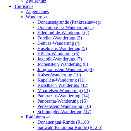
Zivilschutz
Tourismus
Allgemeines
Wandern ->
Donausteigrunde (Pankraziusweg)
Donaunixe Isa-Wanderung (1)
Erledtmühle-Wanderung (2)
Forellen-Wanderung (3)
Genuss-Wanderung (4)
Haselmaus-Wanderung (5)
Höhen-Wanderung (6)
Jagabild-Wanderung (7)
Jochenstein-Wanderung (8)
Jungfraunstein-Wanderung (9)
Kaiser-Wanderung (10)
Kapellen-Wanderung (11)
Kösslbach-Wanderung (12)
Moarfelsen-Wanderung (13)
Pankrazius-Wanderung (14)
Panorama-Wanderung (15)
Penzenstein-Wanderung (16)
Schmuggler-Wanderung (17)
Radfahren ->
Donauengtal-Runde (R1.03)
Sauwald Panorama-Runde (R1.05)