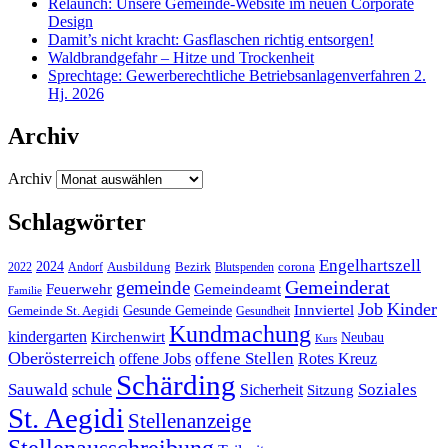
Relaunch: Unsere Gemeinde-Website im neuen Corporate
Design
Damit’s nicht kracht: Gasflaschen richtig entsorgen!
Waldbrandgefahr – Hitze und Trockenheit
Sprechtage: Gewerberechtliche Betriebsanlagenverfahren 2.
Hj. 2026
Archiv
Archiv
Schlagwörter
Engelhartszell
2024
Bezirk
corona
Ausbildung
Blutspenden
2022
Andorf
Gemeinderat
gemeinde
Gemeindeamt
Feuerwehr
Familie
Job
Kinder
Gesunde Gemeinde
Innviertel
Gemeinde St. Aegidi
Gesundheit
Kundmachung
kindergarten
Kirchenwirt
Neubau
Kurs
Oberösterreich
offene Stellen
offene Jobs
Rotes Kreuz
Schärding
Sauwald
Soziales
schule
Sicherheit
Sitzung
St. Aegidi
Stellenanzeige
Stellenausschreibung