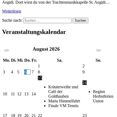
Aegidi. Dort wirst du von der Trachtenmusikkapelle St. Aegidi…
Weiterlesen
Suche nach:
Veranstaltungskalendar
August
2026
Mo.
Di.
Mi.
Do.
Fr.
Sa.
So.
1
2
3
4
5
6
7
8
9
15
16
Kräuterweihe und
Café der
Beginn
10
11
12
13
14
Goldhauben
Herbstferien
Maria Himmelfahrt
Union
Finale VM Tennis
17
18
19
20
21
22
23