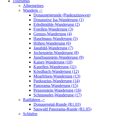
Tourismus
Allgemeines
Wandern ->
Donausteigrunde (Pankraziusweg)
Donaunixe Isa-Wanderung (1)
Erledtmühle-Wanderung (2)
Forellen-Wanderung (3)
Genuss-Wanderung (4)
Haselmaus-Wanderung (5)
Höhen-Wanderung (6)
Jagabild-Wanderung (7)
Jochenstein-Wanderung (8)
Jungfraunstein-Wanderung (9)
Kaiser-Wanderung (10)
Kapellen-Wanderung (11)
Kösslbach-Wanderung (12)
Moarfelsen-Wanderung (13)
Pankrazius-Wanderung (14)
Panorama-Wanderung (15)
Penzenstein-Wanderung (16)
Schmuggler-Wanderung (17)
Radfahren ->
Donauengtal-Runde (R1.03)
Sauwald Panorama-Runde (R1.05)
Schlafen