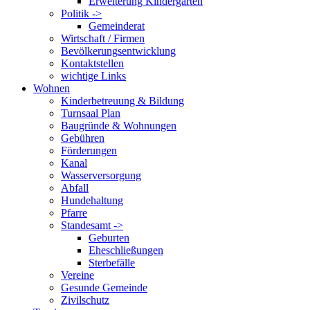
Erweiterung Kindergarten
Politik ->
Gemeinderat
Wirtschaft / Firmen
Bevölkerungsentwicklung
Kontaktstellen
wichtige Links
Wohnen
Kinderbetreuung & Bildung
Turnsaal Plan
Baugründe & Wohnungen
Gebühren
Förderungen
Kanal
Wasserversorgung
Abfall
Hundehaltung
Pfarre
Standesamt ->
Geburten
Eheschließungen
Sterbefälle
Vereine
Gesunde Gemeinde
Zivilschutz