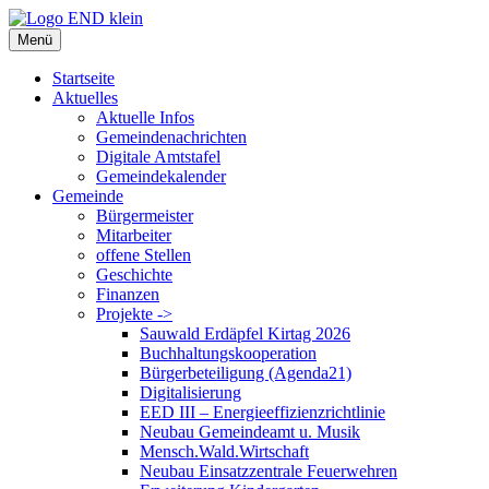
Zum
Inhalt
Menü
springen
Startseite
Aktuelles
Aktuelle Infos
Gemeindenachrichten
Digitale Amtstafel
Gemeindekalender
Gemeinde
Bürgermeister
Mitarbeiter
offene Stellen
Geschichte
Finanzen
Projekte ->
Sauwald Erdäpfel Kirtag 2026
Buchhaltungskooperation
Bürgerbeteiligung (Agenda21)
Digitalisierung
EED III – Energieeffizienzrichtlinie
Neubau Gemeindeamt u. Musik
Mensch.Wald.Wirtschaft
Neubau Einsatzzentrale Feuerwehren