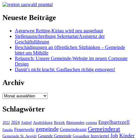
Neueste Beiträge
Agrarweg Reiting-Kiriau wird neu ausgebaut
Stellenausschreibung Sekretariat/Assistenz der
Geschäftsführung
Beschädigungen an öffentlichen Sitzbänken – Gemeinde
bittet um Mithilfe
Relaunch: Unsere Gemeinde-Website im neuen Corporate
Design
Damit’s nicht kracht: Gasflaschen richtig entsorgen!
Archiv
Archiv
Schlagwörter
Engelhartszell
2024
Bezirk
corona
Ausbildung
Blutspenden
2022
Andorf
Gemeinderat
gemeinde
Gemeindeamt
Feuerwehr
Familie
Job
Kinder
Gesunde Gemeinde
Innviertel
Gemeinde St. Aegidi
Gesundheit