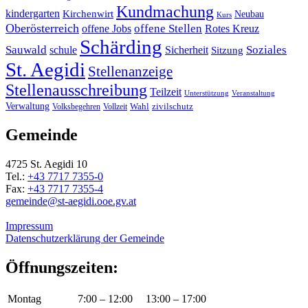
Kundmachung
kindergarten
Kirchenwirt
Neubau
Kurs
Oberösterreich
offene Stellen
offene Jobs
Rotes Kreuz
Schärding
Sauwald
Soziales
schule
Sicherheit
Sitzung
St. Aegidi
Stellenanzeige
Stellenausschreibung
Teilzeit
Unterstützung
Veranstaltung
Verwaltung
Wahl
Volksbegehren
Vollzeit
zivilschutz
Gemeinde
4725 St. Aegidi 10
Tel.:
+43 7717 7355-0
Fax:
+43 7717 7355-4
gemeinde@st-aegidi.ooe.gv.at
Impressum
Datenschutzerklärung der Gemeinde
Öffnungszeiten:
Montag
7:00 – 12:00
13:00 – 17:00