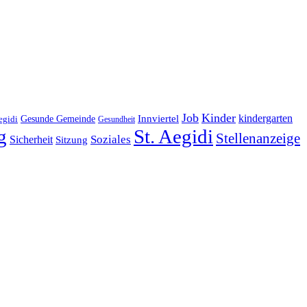
Job
Kinder
kindergarten
Gesunde Gemeinde
Innviertel
egidi
Gesundheit
g
St. Aegidi
Stellenanzeige
Soziales
Sicherheit
Sitzung