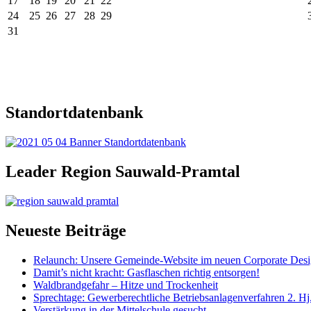
17
18
19
20
21
22
24
25
26
27
28
29
31
Standortdatenbank
Leader Region Sauwald-Pramtal
Neueste Beiträge
Relaunch: Unsere Gemeinde-Website im neuen Corporate Des
Damit’s nicht kracht: Gasflaschen richtig entsorgen!
Waldbrandgefahr – Hitze und Trockenheit
Sprechtage: Gewerberechtliche Betriebsanlagenverfahren 2. Hj
Verstärkung in der Mittelschule gesucht.