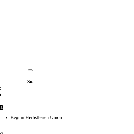
So.
2
9
16
Beginn Herbstferien Union