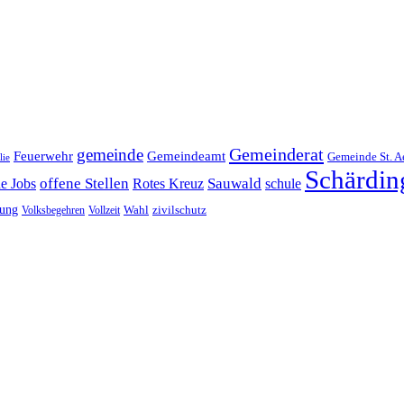
Gemeinderat
gemeinde
Gemeindeamt
Feuerwehr
Gemeinde St. A
lie
Schärdin
offene Stellen
Sauwald
ne Jobs
Rotes Kreuz
schule
tung
Wahl
Volksbegehren
Vollzeit
zivilschutz