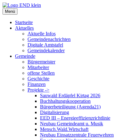
Zum
Inhalt
Menü
springen
Startseite
Aktuelles
Aktuelle Infos
Gemeindenachrichten
Digitale Amtstafel
Gemeindekalender
Gemeinde
Bürgermeister
Mitarbeiter
offene Stellen
Geschichte
Finanzen
Projekte ->
Sauwald Erdäpfel Kirtag 2026
Buchhaltungskooperation
Bürgerbeteiligung (Agenda21)
Digitalisierung
EED III – Energieeffizienzrichtlinie
Neubau Gemeindeamt u. Musik
Mensch.Wald.Wirtschaft
Neubau Einsatzzentrale Feuerwehren