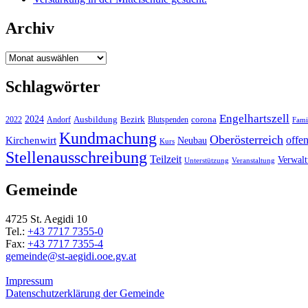
Archiv
Archiv
Schlagwörter
Engelhartszell
2024
Bezirk
corona
Ausbildung
Blutspenden
2022
Andorf
Fami
Kundmachung
Oberösterreich
Kirchenwirt
offe
Neubau
Kurs
Stellenausschreibung
Teilzeit
Verwal
Unterstützung
Veranstaltung
Gemeinde
4725 St. Aegidi 10
Tel.:
+43 7717 7355-0
Fax:
+43 7717 7355-4
gemeinde@st-aegidi.ooe.gv.at
Impressum
Datenschutzerklärung der Gemeinde