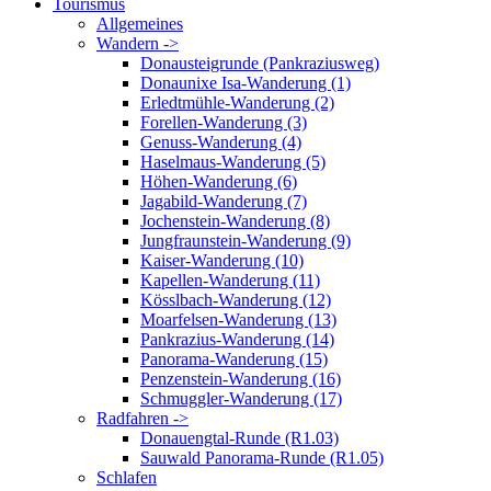
Tourismus
Allgemeines
Wandern ->
Donausteigrunde (Pankraziusweg)
Donaunixe Isa-Wanderung (1)
Erledtmühle-Wanderung (2)
Forellen-Wanderung (3)
Genuss-Wanderung (4)
Haselmaus-Wanderung (5)
Höhen-Wanderung (6)
Jagabild-Wanderung (7)
Jochenstein-Wanderung (8)
Jungfraunstein-Wanderung (9)
Kaiser-Wanderung (10)
Kapellen-Wanderung (11)
Kösslbach-Wanderung (12)
Moarfelsen-Wanderung (13)
Pankrazius-Wanderung (14)
Panorama-Wanderung (15)
Penzenstein-Wanderung (16)
Schmuggler-Wanderung (17)
Radfahren ->
Donauengtal-Runde (R1.03)
Sauwald Panorama-Runde (R1.05)
Schlafen