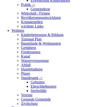
Erweiterung Kindergarten
Politik ->
Gemeinderat
Wirtschaft / Firmen
Bevölkerungsentwicklung
Kontaktstellen
wichtige Links
Wohnen
Kinderbetreuung & Bildung
Turnsaal Plan
Baugründe & Wohnungen
Gebühren
Förderungen
Kanal
Wasserversorgung
Abfall
Hundehaltung
Pfarre
Standesamt ->
Geburten
Eheschließungen
Sterbefälle
Vereine
Gesunde Gemeinde
Zivilschutz