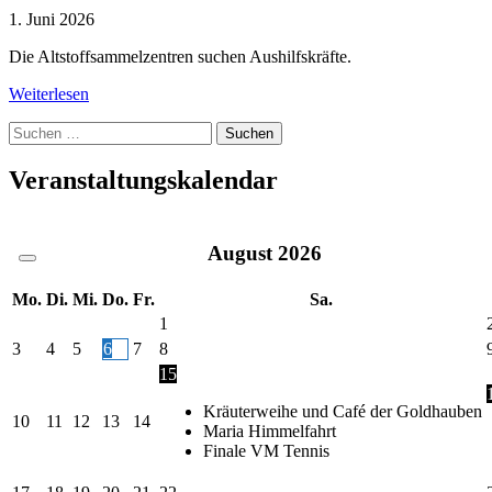
1. Juni 2026
Die Altstoffsammelzentren suchen Aushilfskräfte.
Weiterlesen
Suche
nach:
Veranstaltungskalendar
August
2026
Mo.
Di.
Mi.
Do.
Fr.
Sa.
1
3
4
5
6
7
8
15
Kräuterweihe und Café der Goldhauben
10
11
12
13
14
Maria Himmelfahrt
Finale VM Tennis