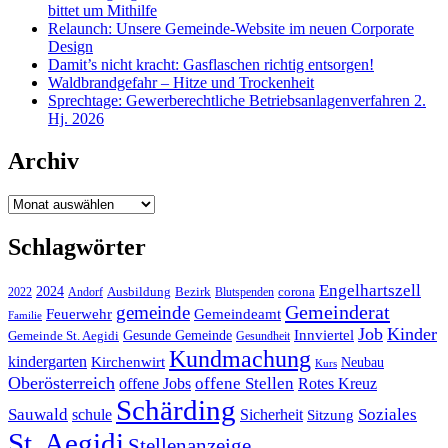
bittet um Mithilfe
Relaunch: Unsere Gemeinde-Website im neuen Corporate
Design
Damit’s nicht kracht: Gasflaschen richtig entsorgen!
Waldbrandgefahr – Hitze und Trockenheit
Sprechtage: Gewerberechtliche Betriebsanlagenverfahren 2.
Hj. 2026
Archiv
Archiv
Schlagwörter
Engelhartszell
2024
Bezirk
corona
Ausbildung
Blutspenden
2022
Andorf
Gemeinderat
gemeinde
Gemeindeamt
Feuerwehr
Familie
Job
Kinder
Gesunde Gemeinde
Innviertel
Gemeinde St. Aegidi
Gesundheit
Kundmachung
kindergarten
Kirchenwirt
Neubau
Kurs
Oberösterreich
offene Stellen
offene Jobs
Rotes Kreuz
Schärding
Sauwald
Soziales
schule
Sicherheit
Sitzung
St. Aegidi
Stellenanzeige