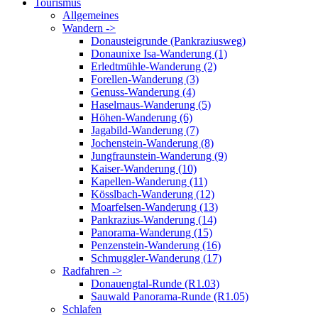
Tourismus
Allgemeines
Wandern ->
Donausteigrunde (Pankraziusweg)
Donaunixe Isa-Wanderung (1)
Erledtmühle-Wanderung (2)
Forellen-Wanderung (3)
Genuss-Wanderung (4)
Haselmaus-Wanderung (5)
Höhen-Wanderung (6)
Jagabild-Wanderung (7)
Jochenstein-Wanderung (8)
Jungfraunstein-Wanderung (9)
Kaiser-Wanderung (10)
Kapellen-Wanderung (11)
Kösslbach-Wanderung (12)
Moarfelsen-Wanderung (13)
Pankrazius-Wanderung (14)
Panorama-Wanderung (15)
Penzenstein-Wanderung (16)
Schmuggler-Wanderung (17)
Radfahren ->
Donauengtal-Runde (R1.03)
Sauwald Panorama-Runde (R1.05)
Schlafen