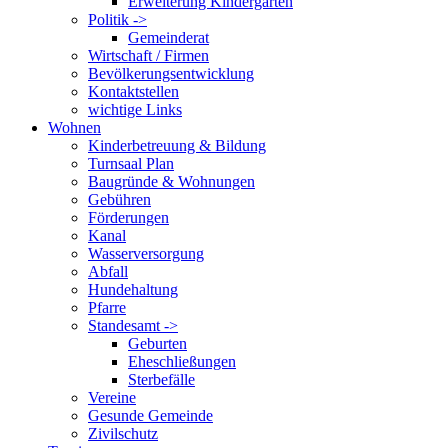
Erweiterung Kindergarten
Politik ->
Gemeinderat
Wirtschaft / Firmen
Bevölkerungsentwicklung
Kontaktstellen
wichtige Links
Wohnen
Kinderbetreuung & Bildung
Turnsaal Plan
Baugründe & Wohnungen
Gebühren
Förderungen
Kanal
Wasserversorgung
Abfall
Hundehaltung
Pfarre
Standesamt ->
Geburten
Eheschließungen
Sterbefälle
Vereine
Gesunde Gemeinde
Zivilschutz