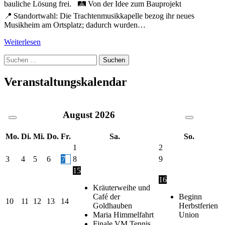
bauliche Lösung frei. 🛤️ Von der Idee zum Bauprojekt
📍 Standortwahl: Die Trachtenmusikkapelle bezog ihr neues
Musikheim am Ortsplatz; dadurch wurden…
Weiterlesen
Suche
nach:
Veranstaltungskalendar
August
2026
Mo.
Di.
Mi.
Do.
Fr.
Sa.
So.
1
2
3
4
5
6
7
8
9
15
16
Kräuterweihe und
Café der
Beginn
10
11
12
13
14
Goldhauben
Herbstferien
Maria Himmelfahrt
Union
Finale VM Tennis