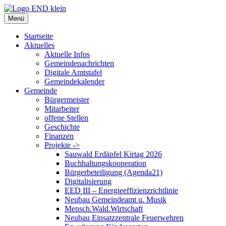
Zum
Inhalt
Menü
springen
Startseite
Aktuelles
Aktuelle Infos
Gemeindenachrichten
Digitale Amtstafel
Gemeindekalender
Gemeinde
Bürgermeister
Mitarbeiter
offene Stellen
Geschichte
Finanzen
Projekte ->
Sauwald Erdäpfel Kirtag 2026
Buchhaltungskooperation
Bürgerbeteiligung (Agenda21)
Digitalisierung
EED III – Energieeffizienzrichtlinie
Neubau Gemeindeamt u. Musik
Mensch.Wald.Wirtschaft
Neubau Einsatzzentrale Feuerwehren