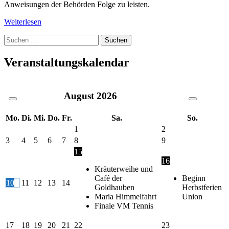
Anweisungen der Behörden Folge zu leisten.
Weiterlesen
Suche
nach:
Veranstaltungskalendar
August
2026
Mo.
Di.
Mi.
Do.
Fr.
Sa.
So.
1
2
3
4
5
6
7
8
9
15
16
Kräuterweihe und
Café der
Beginn
10
11
12
13
14
Goldhauben
Herbstferien
Maria Himmelfahrt
Union
Finale VM Tennis
17
18
19
20
21
22
23