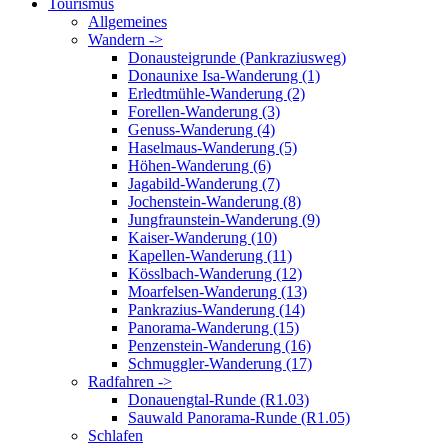
Tourismus
Allgemeines
Wandern ->
Donausteigrunde (Pankraziusweg)
Donaunixe Isa-Wanderung (1)
Erledtmühle-Wanderung (2)
Forellen-Wanderung (3)
Genuss-Wanderung (4)
Haselmaus-Wanderung (5)
Höhen-Wanderung (6)
Jagabild-Wanderung (7)
Jochenstein-Wanderung (8)
Jungfraunstein-Wanderung (9)
Kaiser-Wanderung (10)
Kapellen-Wanderung (11)
Kösslbach-Wanderung (12)
Moarfelsen-Wanderung (13)
Pankrazius-Wanderung (14)
Panorama-Wanderung (15)
Penzenstein-Wanderung (16)
Schmuggler-Wanderung (17)
Radfahren ->
Donauengtal-Runde (R1.03)
Sauwald Panorama-Runde (R1.05)
Schlafen