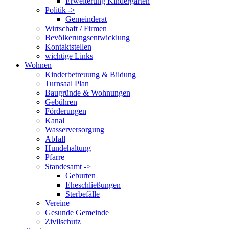
Erweiterung Kindergarten
Politik ->
Gemeinderat
Wirtschaft / Firmen
Bevölkerungsentwicklung
Kontaktstellen
wichtige Links
Wohnen
Kinderbetreuung & Bildung
Turnsaal Plan
Baugründe & Wohnungen
Gebühren
Förderungen
Kanal
Wasserversorgung
Abfall
Hundehaltung
Pfarre
Standesamt ->
Geburten
Eheschließungen
Sterbefälle
Vereine
Gesunde Gemeinde
Zivilschutz