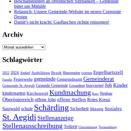
Beschädigungen an öffentlichen Sitzbänken – Gemeinde
bittet um Mithilfe
Relaunch: Unsere Gemeinde-Website im neuen Corporate
Design
Damit’s nicht kracht: Gasflaschen richtig entsorgen!
Archiv
Archiv
Schlagwörter
Engelhartszell
2024
Bezirk
corona
Ausbildung
Blutspenden
2022
Andorf
Gemeinderat
gemeinde
Gemeindeamt
Feuerwehr
Familie
Job
Kinder
Gesunde Gemeinde
Innviertel
Gemeinde St. Aegidi
Gesundheit
Kundmachung
kindergarten
Kirchenwirt
Neubau
Kurs
Oberösterreich
offene Stellen
offene Jobs
Rotes Kreuz
Schärding
Sauwald
Soziales
schule
Sicherheit
Sitzung
St. Aegidi
Stellenanzeige
Stellenausschreibung
Teilzeit
Unterstützung
Veranstaltung