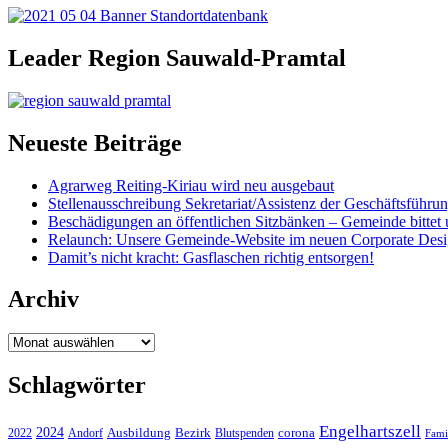
Leader Region Sauwald-Pramtal
Neueste Beiträge
Agrarweg Reiting-Kiriau wird neu ausgebaut
Stellenausschreibung Sekretariat/Assistenz der Geschäftsführu
Beschädigungen an öffentlichen Sitzbänken – Gemeinde bittet 
Relaunch: Unsere Gemeinde-Website im neuen Corporate Des
Damit’s nicht kracht: Gasflaschen richtig entsorgen!
Archiv
Archiv
Schlagwörter
Engelhartszell
2024
Bezirk
corona
Ausbildung
Blutspenden
2022
Andorf
Fami