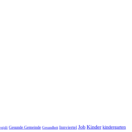
Job
Kinder
kindergarten
Gesunde Gemeinde
Innviertel
egidi
Gesundheit