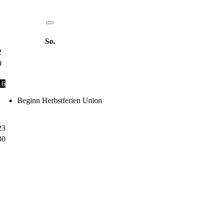
So.
2
9
16
Beginn Herbstferien Union
23
30