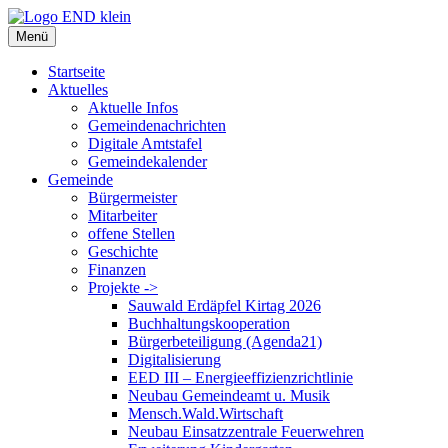
Zum
Inhalt
Menü
springen
Startseite
Aktuelles
Aktuelle Infos
Gemeindenachrichten
Digitale Amtstafel
Gemeindekalender
Gemeinde
Bürgermeister
Mitarbeiter
offene Stellen
Geschichte
Finanzen
Projekte ->
Sauwald Erdäpfel Kirtag 2026
Buchhaltungskooperation
Bürgerbeteiligung (Agenda21)
Digitalisierung
EED III – Energieeffizienzrichtlinie
Neubau Gemeindeamt u. Musik
Mensch.Wald.Wirtschaft
Neubau Einsatzzentrale Feuerwehren