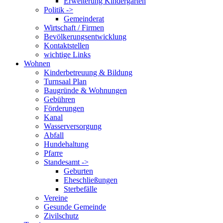
Erweiterung Kindergarten
Politik ->
Gemeinderat
Wirtschaft / Firmen
Bevölkerungsentwicklung
Kontaktstellen
wichtige Links
Wohnen
Kinderbetreuung & Bildung
Turnsaal Plan
Baugründe & Wohnungen
Gebühren
Förderungen
Kanal
Wasserversorgung
Abfall
Hundehaltung
Pfarre
Standesamt ->
Geburten
Eheschließungen
Sterbefälle
Vereine
Gesunde Gemeinde
Zivilschutz