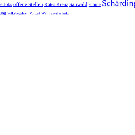
Schärdin
offene Stellen
Sauwald
ne Jobs
Rotes Kreuz
schule
tung
Wahl
Volksbegehren
Vollzeit
zivilschutz