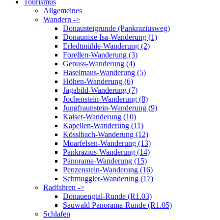
Tourismus
Allgemeines
Wandern ->
Donausteigrunde (Pankraziusweg)
Donaunixe Isa-Wanderung (1)
Erledtmühle-Wanderung (2)
Forellen-Wanderung (3)
Genuss-Wanderung (4)
Haselmaus-Wanderung (5)
Höhen-Wanderung (6)
Jagabild-Wanderung (7)
Jochenstein-Wanderung (8)
Jungfraunstein-Wanderung (9)
Kaiser-Wanderung (10)
Kapellen-Wanderung (11)
Kösslbach-Wanderung (12)
Moarfelsen-Wanderung (13)
Pankrazius-Wanderung (14)
Panorama-Wanderung (15)
Penzenstein-Wanderung (16)
Schmuggler-Wanderung (17)
Radfahren ->
Donauengtal-Runde (R1.03)
Sauwald Panorama-Runde (R1.05)
Schlafen