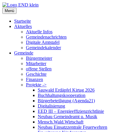
Zum
Inhalt
Menü
springen
Startseite
Aktuelles
Aktuelle Infos
Gemeindenachrichten
Digitale Amtstafel
Gemeindekalender
Gemeinde
Bürgermeister
Mitarbeiter
offene Stellen
Geschichte
Finanzen
Projekte ->
Sauwald Erdäpfel Kirtag 2026
Buchhaltungskooperation
Bürgerbeteiligung (Agenda21)
Digitalisierung
EED III – Energieeffizienzrichtlinie
Neubau Gemeindeamt u. Musik
Mensch.Wald.Wirtschaft
Neubau Einsatzzentrale Feuerwehren