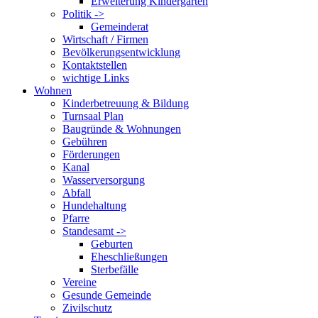
Erweiterung Kindergarten
Politik ->
Gemeinderat
Wirtschaft / Firmen
Bevölkerungsentwicklung
Kontaktstellen
wichtige Links
Wohnen
Kinderbetreuung & Bildung
Turnsaal Plan
Baugründe & Wohnungen
Gebühren
Förderungen
Kanal
Wasserversorgung
Abfall
Hundehaltung
Pfarre
Standesamt ->
Geburten
Eheschließungen
Sterbefälle
Vereine
Gesunde Gemeinde
Zivilschutz