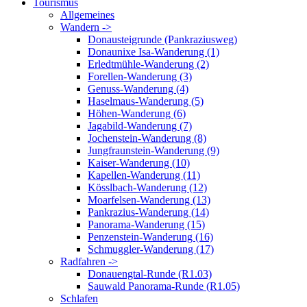
Tourismus
Allgemeines
Wandern ->
Donausteigrunde (Pankraziusweg)
Donaunixe Isa-Wanderung (1)
Erledtmühle-Wanderung (2)
Forellen-Wanderung (3)
Genuss-Wanderung (4)
Haselmaus-Wanderung (5)
Höhen-Wanderung (6)
Jagabild-Wanderung (7)
Jochenstein-Wanderung (8)
Jungfraunstein-Wanderung (9)
Kaiser-Wanderung (10)
Kapellen-Wanderung (11)
Kösslbach-Wanderung (12)
Moarfelsen-Wanderung (13)
Pankrazius-Wanderung (14)
Panorama-Wanderung (15)
Penzenstein-Wanderung (16)
Schmuggler-Wanderung (17)
Radfahren ->
Donauengtal-Runde (R1.03)
Sauwald Panorama-Runde (R1.05)
Schlafen