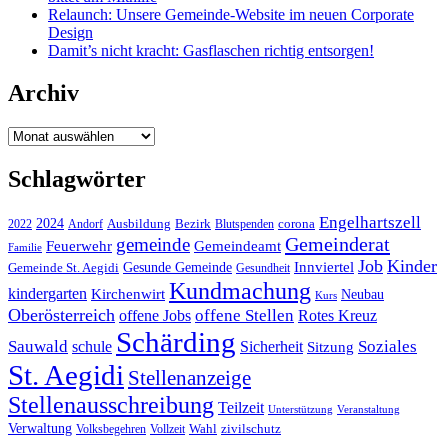
Relaunch: Unsere Gemeinde-Website im neuen Corporate
Design
Damit’s nicht kracht: Gasflaschen richtig entsorgen!
Archiv
Archiv
Schlagwörter
Engelhartszell
2024
Bezirk
corona
Ausbildung
Blutspenden
2022
Andorf
Gemeinderat
gemeinde
Gemeindeamt
Feuerwehr
Familie
Job
Kinder
Gesunde Gemeinde
Innviertel
Gemeinde St. Aegidi
Gesundheit
Kundmachung
kindergarten
Kirchenwirt
Neubau
Kurs
Oberösterreich
offene Stellen
offene Jobs
Rotes Kreuz
Schärding
Sauwald
Soziales
schule
Sicherheit
Sitzung
St. Aegidi
Stellenanzeige
Stellenausschreibung
Teilzeit
Unterstützung
Veranstaltung
Verwaltung
Wahl
Volksbegehren
Vollzeit
zivilschutz