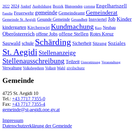
Engelhartszell
2024
Bezirk
corona
Ausbildung
Blutspenden
2022
Andorf
Gemeinderat
gemeinde
Gemeindeamt
Feuerwehr
Familie
Job
Kinder
Gesunde Gemeinde
Innviertel
Gemeinde St. Aegidi
Gesundheit
Kundmachung
kindergarten
Kirchenwirt
Neubau
Kurs
Oberösterreich
offene Stellen
offene Jobs
Rotes Kreuz
Schärding
Sauwald
Soziales
schule
Sicherheit
Sitzung
St. Aegidi
Stellenanzeige
Stellenausschreibung
Teilzeit
Unterstützung
Veranstaltung
Verwaltung
Wahl
Volksbegehren
Vollzeit
zivilschutz
Gemeinde
4725 St. Aegidi 10
Tel.:
+43 7717 7355-0
Fax:
+43 7717 7355-4
gemeinde@st-aegidi.ooe.gv.at
Impressum
Datenschutzerklärung der Gemeinde