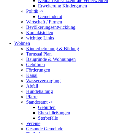
Neubau Einsatzzentrale Feuerwehren
Erweiterung Kindergarten
Politik ->
Gemeinderat
Wirtschaft / Firmen
Bevölkerungsentwicklung
Kontaktstellen
wichtige Links
Wohnen
Kinderbetreuung & Bildung
Turnsaal Plan
Baugründe & Wohnungen
Gebühren
Förderungen
Kanal
Wasserversorgung
Abfall
Hundehaltung
Pfarre
Standesamt ->
Geburten
Eheschließungen
Sterbefälle
Vereine
Gesunde Gemeinde