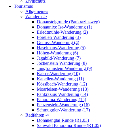
Zivilschutz
Tourismus
Allgemeines
Wandern ->
Donausteigrunde (Pankraziusweg)
Donaunixe Isa-Wanderung (1)
Erledtmühle-Wanderung (2)
Forellen-Wanderung (3)
Genuss-Wanderung (4)
Haselmaus-Wanderung (5)
Höhen-Wanderung (6)
Jagabild-Wanderung (7)
Jochenstein-Wanderung (8)
Jungfraunstein-Wanderung (9)
Kaiser-Wanderung (10)
Kapellen-Wanderung (11)
Kösslbach-Wanderung (12)
Moarfelsen-Wanderung (13)
Pankrazius-Wanderung (14)
Panorama-Wanderung (15)
Penzenstein-Wanderung (16)
Schmuggler-Wanderung (17)
Radfahren ->
Donauengtal-Runde (R1.03)
Sauwald Panorama-Runde (R1.05)