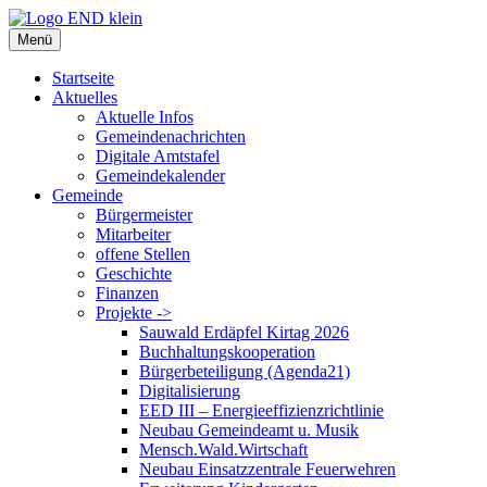
Zum
Inhalt
Menü
springen
Startseite
Aktuelles
Aktuelle Infos
Gemeindenachrichten
Digitale Amtstafel
Gemeindekalender
Gemeinde
Bürgermeister
Mitarbeiter
offene Stellen
Geschichte
Finanzen
Projekte ->
Sauwald Erdäpfel Kirtag 2026
Buchhaltungskooperation
Bürgerbeteiligung (Agenda21)
Digitalisierung
EED III – Energieeffizienzrichtlinie
Neubau Gemeindeamt u. Musik
Mensch.Wald.Wirtschaft
Neubau Einsatzzentrale Feuerwehren