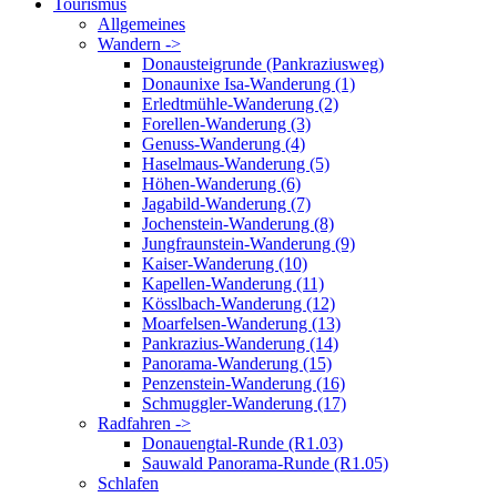
Tourismus
Allgemeines
Wandern ->
Donausteigrunde (Pankraziusweg)
Donaunixe Isa-Wanderung (1)
Erledtmühle-Wanderung (2)
Forellen-Wanderung (3)
Genuss-Wanderung (4)
Haselmaus-Wanderung (5)
Höhen-Wanderung (6)
Jagabild-Wanderung (7)
Jochenstein-Wanderung (8)
Jungfraunstein-Wanderung (9)
Kaiser-Wanderung (10)
Kapellen-Wanderung (11)
Kösslbach-Wanderung (12)
Moarfelsen-Wanderung (13)
Pankrazius-Wanderung (14)
Panorama-Wanderung (15)
Penzenstein-Wanderung (16)
Schmuggler-Wanderung (17)
Radfahren ->
Donauengtal-Runde (R1.03)
Sauwald Panorama-Runde (R1.05)
Schlafen