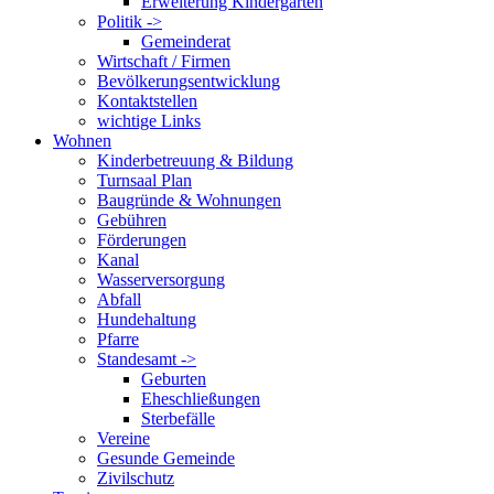
Erweiterung Kindergarten
Politik ->
Gemeinderat
Wirtschaft / Firmen
Bevölkerungsentwicklung
Kontaktstellen
wichtige Links
Wohnen
Kinderbetreuung & Bildung
Turnsaal Plan
Baugründe & Wohnungen
Gebühren
Förderungen
Kanal
Wasserversorgung
Abfall
Hundehaltung
Pfarre
Standesamt ->
Geburten
Eheschließungen
Sterbefälle
Vereine
Gesunde Gemeinde
Zivilschutz