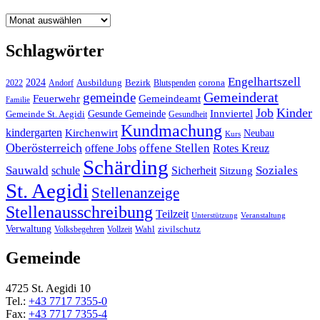
Archiv
Schlagwörter
Engelhartszell
2024
Bezirk
corona
Ausbildung
Blutspenden
2022
Andorf
Gemeinderat
gemeinde
Gemeindeamt
Feuerwehr
Familie
Job
Kinder
Gesunde Gemeinde
Innviertel
Gemeinde St. Aegidi
Gesundheit
Kundmachung
kindergarten
Kirchenwirt
Neubau
Kurs
Oberösterreich
offene Stellen
offene Jobs
Rotes Kreuz
Schärding
Sauwald
Soziales
schule
Sicherheit
Sitzung
St. Aegidi
Stellenanzeige
Stellenausschreibung
Teilzeit
Unterstützung
Veranstaltung
Verwaltung
Wahl
Volksbegehren
Vollzeit
zivilschutz
Gemeinde
4725 St. Aegidi 10
Tel.:
+43 7717 7355-0
Fax:
+43 7717 7355-4