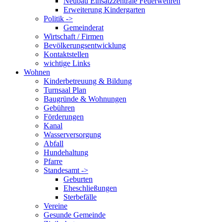
Neubau Einsatzzentrale Feuerwehren
Erweiterung Kindergarten
Politik ->
Gemeinderat
Wirtschaft / Firmen
Bevölkerungsentwicklung
Kontaktstellen
wichtige Links
Wohnen
Kinderbetreuung & Bildung
Turnsaal Plan
Baugründe & Wohnungen
Gebühren
Förderungen
Kanal
Wasserversorgung
Abfall
Hundehaltung
Pfarre
Standesamt ->
Geburten
Eheschließungen
Sterbefälle
Vereine
Gesunde Gemeinde