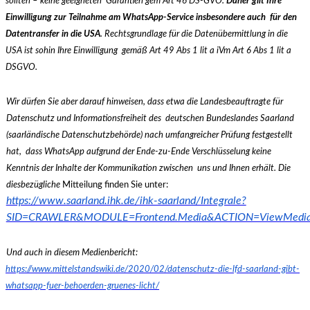
sollten – keine geeigneten
Garantien gem Art 46 DS-GVO.
Daher gilt Ihre
Einwilligung zur Teilnahme am WhatsApp-Service insbesondere auch
für den
Datentransfer in die USA
. Rechtsgrundlage für die Datenübermittlung in die
USA ist sohin Ihre Einwilligung
gemäß Art 49 Abs 1 lit a iVm Art 6 Abs 1 lit a
DSGVO.
Wir dürfen Sie aber darauf hinweisen, dass etwa die Landesbeauftragte für
Datenschutz und Informationsfreiheit des
deutschen Bundeslandes Saarland
(saarländische Datenschutzbehörde) nach umfangreicher Prüfung festgestellt
hat,
dass WhatsApp aufgrund der Ende-zu-Ende Verschlüsselung keine
Kenntnis der Inhalte der Kommunikation zwischen
uns und Ihnen erhält. Die
diesbezügliche
M
itteilung finden Sie unter:
https://www.saarland.ihk.de/ihk-saarland/Integrale?
SID=CRAWLER&MODULE=Frontend.Media&ACTION=ViewMediaObj
Und auch in diesem Medienbericht:
https://www.mittelstandswiki.de/2020/02/datenschutz-die-lfd-saarland-gibt-
whatsapp-fuer-behoerden-gruenes-licht/