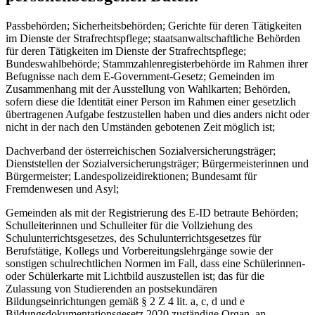
Passbehörden; Sicherheitsbehörden; Gerichte für deren Tätigkeiten
im Dienste der Strafrechtspflege; staatsanwaltschaftliche Behörden
für deren Tätigkeiten im Dienste der Strafrechtspflege;
Bundeswahlbehörde; Stammzahlenregisterbehörde im Rahmen ihrer
Befugnisse nach dem E-Government-Gesetz; Gemeinden im
Zusammenhang mit der Ausstellung von Wahlkarten; Behörden,
sofern diese die Identität einer Person im Rahmen einer gesetzlich
übertragenen Aufgabe festzustellen haben und dies anders nicht oder
nicht in der nach den Umständen gebotenen Zeit möglich ist;
Dachverband der österreichischen Sozialversicherungsträger;
Dienststellen der Sozialversicherungsträger; Bürgermeisterinnen und
Bürgermeister; Landespolizeidirektionen; Bundesamt für
Fremdenwesen und Asyl;
Gemeinden als mit der Registrierung des E-ID betraute Behörden;
Schulleiterinnen und Schulleiter für die Vollziehung des
Schulunterrichtsgesetzes, des Schulunterrichtsgesetzes für
Berufstätige, Kollegs und Vorbereitungslehrgänge sowie der
sonstigen schulrechtlichen Normen im Fall, dass eine Schülerinnen-
oder Schülerkarte mit Lichtbild auszustellen ist; das für die
Zulassung von Studierenden an postsekundären
Bildungseinrichtungen gemäß § 2 Z 4 lit. a, c, d und e
Bildungsdokumentationsgesetz 2020 zuständige Organ, an