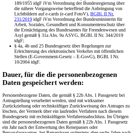
189/1955 idgF iVm Verordnung der Bundesregierung über
die nähere Vorgangsweise betreffend die Anbringung von
Lichtbildern auf e‑cards (e-card FotoV),
BGBl. II Nr.
231/2019
idgF iVm Verordnung der Bundesministerin für
Arbeit, Soziales, Gesundheit und Konsumentenschutz über
die Ermächtigung des Bundesamtes für Fremdenwesen und
Asyl gemäß § 31a Abs. 9a ASVG, BGBl. II Nr. 344/2019
idgF;
§ 4a, 4b und 25 Bundesgesetz über Regelungen zur
Erleichterung des elektronischen Verkehrs mit öffentlichen
Stellen (E-Government-Gesetz – E-GovG), BGBl. I Nr.
10/2004 idgF.
Dauer, für die die personenbezogenen
Daten gespeichert werden:
Personenbezogene Daten, die gemäß § 22b Abs. 1 Passgesetz bei
Antragstellung verarbeitet werden, sind mit wirksamer
Zurückziehung oder rechtskräftiger Zurückweisung des Antrages zu
löschen, der Vermerk über ein laufendes Verfahren nach diesem
Bundesgesetz mit rechtskräftigem Verfahrensabschluss. Im Übrigen
sind die personenbezogenen Daten gemäß § 22b Abs. 1 Passgesetz
ein Jahr nach der Entwertung des Reisepasses oder
Personalausweises, bei Reisepässen spätestens aber sechs Jahre nach