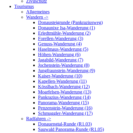
Zivilschutz
Tourismus
Allgemeines
Wandern ->
Donausteigrunde (Pankraziusweg)
Donaunixe Isa-Wanderung (1)
Erledtmühle-Wanderung (2)
Forellen-Wanderung (3)
Genuss-Wanderung (4)
Haselmaus-Wanderung (5)
Höhen-Wanderung (6)
Jagabild-Wanderung (7)
Jochenstein-Wanderung (8)
Jungfraunstein-Wanderung (9)
Kaiser-Wanderung (10)
Kapellen-Wanderung (11)
Kösslbach-Wanderung (12)
Moarfelsen-Wanderung (13)
Pankrazius-Wanderung (14)
Panorama-Wanderung (15)
Penzenstein-Wanderung (16)
Schmuggler-Wanderung (17)
Radfahren ->
Donauengtal-Runde (R1.03)
Sauwald Panorama-Runde (R1.05)