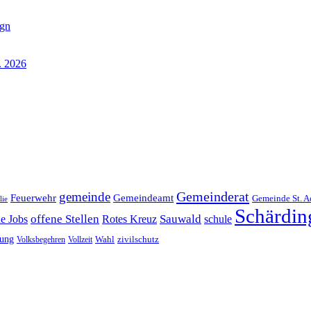
ign
. 2026
Gemeinderat
gemeinde
Gemeindeamt
Feuerwehr
Gemeinde St. A
lie
Schärdin
offene Stellen
Sauwald
ne Jobs
Rotes Kreuz
schule
tung
Wahl
Volksbegehren
Vollzeit
zivilschutz