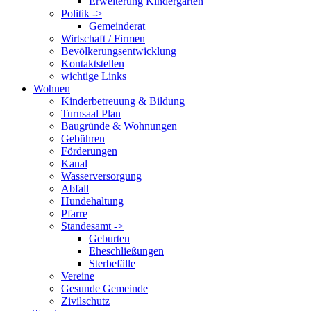
Erweiterung Kindergarten
Politik ->
Gemeinderat
Wirtschaft / Firmen
Bevölkerungsentwicklung
Kontaktstellen
wichtige Links
Wohnen
Kinderbetreuung & Bildung
Turnsaal Plan
Baugründe & Wohnungen
Gebühren
Förderungen
Kanal
Wasserversorgung
Abfall
Hundehaltung
Pfarre
Standesamt ->
Geburten
Eheschließungen
Sterbefälle
Vereine
Gesunde Gemeinde
Zivilschutz