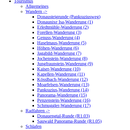
Tourismus
Allgemeines
Wandern ->
Donausteigrunde (Pankraziusweg)
Donaunixe Isa-Wanderung (1)
Erledtmühle-Wanderung (2)
Forellen-Wanderung (3)
Genuss-Wanderung (4)
Haselmaus-Wanderung (5)
Höhen-Wanderung (6)
Jagabild-Wanderung (7)
Jochenstein-Wanderung (8)
Jungfraunstein-Wanderung (9)
Kaiser-Wanderung (10)
Kapellen-Wanderung (11)
Kösslbach-Wanderung (12)
Moarfelsen-Wanderung (13)
Pankrazius-Wanderung (14)
Panorama-Wanderung (15)
Penzenstein-Wanderung (16)
Schmuggler-Wanderung (17)
Radfahren ->
Donauengtal-Runde (R1.03)
Sauwald Panorama-Runde (R1.05)
Schlafen