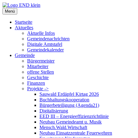
Zum
Inhalt
Menü
springen
Startseite
Aktuelles
Aktuelle Infos
Gemeindenachrichten
Digitale Amtstafel
Gemeindekalender
Gemeinde
Bürgermeister
Mitarbeiter
offene Stellen
Geschichte
Finanzen
Projekte ->
Sauwald Erdäpfel Kirtag 2026
Buchhaltungskooperation
Bürgerbeteiligung (Agenda21)
Digitalisierung
EED III – Energieeffizienzrichtlinie
Neubau Gemeindeamt u. Musik
Mensch.Wald.Wirtschaft
Neubau Einsatzzentrale Feuerwehren