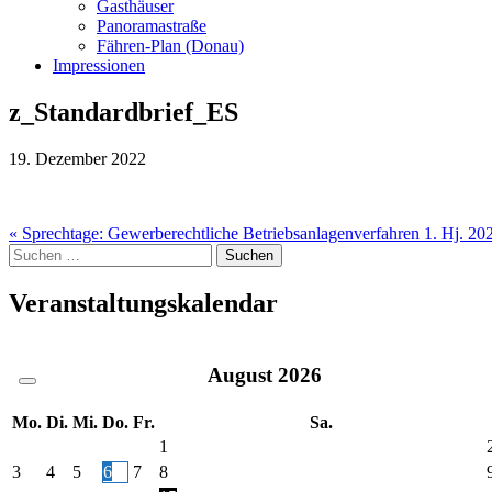
Gasthäuser
Panoramastraße
Fähren-Plan (Donau)
Impressionen
z_Standardbrief_ES
19. Dezember 2022
Beitragsnavigation
« Sprechtage: Gewerberechtliche Betriebsanlagenverfahren 1. Hj. 20
Suche
nach:
Veranstaltungskalendar
August
2026
Mo.
Di.
Mi.
Do.
Fr.
Sa.
1
3
4
5
6
7
8