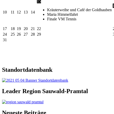
15
Kräuterweihe und Café der Goldhauben
10
11
12
13
14
Maria Himmelfahrt
Finale VM Tennis
17
18
19
20
21
22
24
25
26
27
28
29
31
Standortdatenbank
Leader Region Sauwald-Pramtal
Neueste Beiträge