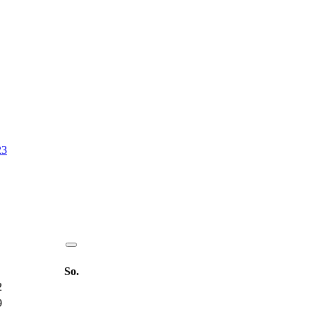
23
So.
2
9