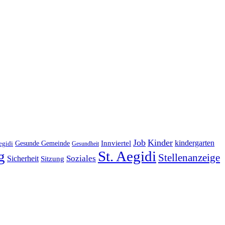
Job
Kinder
kindergarten
Gesunde Gemeinde
Innviertel
egidi
Gesundheit
g
St. Aegidi
Stellenanzeige
Soziales
Sicherheit
Sitzung