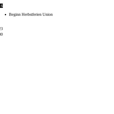
16
Beginn Herbstferien Union
23
30