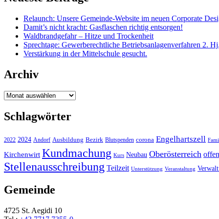
Relaunch: Unsere Gemeinde-Website im neuen Corporate Des
Damit’s nicht kracht: Gasflaschen richtig entsorgen!
Waldbrandgefahr – Hitze und Trockenheit
Sprechtage: Gewerberechtliche Betriebsanlagenverfahren 2. Hj
Verstärkung in der Mittelschule gesucht.
Archiv
Archiv
Schlagwörter
Engelhartszell
2024
Bezirk
corona
Ausbildung
Blutspenden
2022
Andorf
Fami
Kundmachung
Oberösterreich
Kirchenwirt
offe
Neubau
Kurs
Stellenausschreibung
Teilzeit
Verwal
Unterstützung
Veranstaltung
Gemeinde
4725 St. Aegidi 10