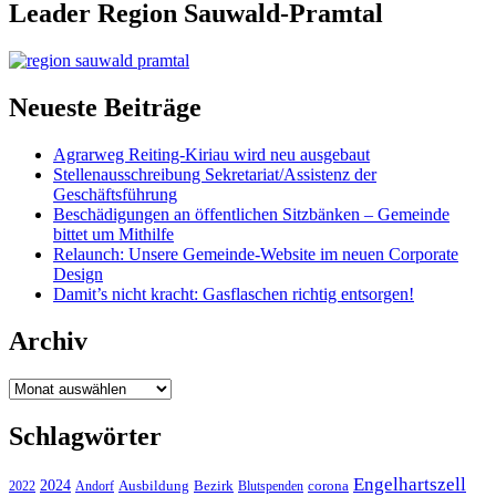
Leader Region Sauwald-Pramtal
Neueste Beiträge
Agrarweg Reiting-Kiriau wird neu ausgebaut
Stellenausschreibung Sekretariat/Assistenz der
Geschäftsführung
Beschädigungen an öffentlichen Sitzbänken – Gemeinde
bittet um Mithilfe
Relaunch: Unsere Gemeinde-Website im neuen Corporate
Design
Damit’s nicht kracht: Gasflaschen richtig entsorgen!
Archiv
Archiv
Schlagwörter
Engelhartszell
2024
Bezirk
corona
Ausbildung
Blutspenden
2022
Andorf