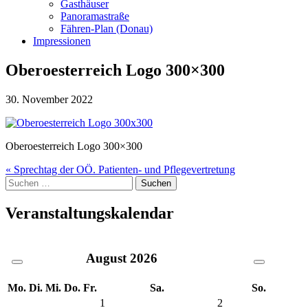
Gasthäuser
Panoramastraße
Fähren-Plan (Donau)
Impressionen
Oberoesterreich Logo 300×300
30. November 2022
Oberoesterreich Logo 300×300
Beitragsnavigation
« Sprechtag der OÖ. Patienten- und Pflegevertretung
Suche
nach:
Veranstaltungskalendar
August
2026
Mo.
Di.
Mi.
Do.
Fr.
Sa.
So.
1
2