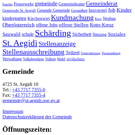
Gemeinderat
gemeinde
Gemeindeamt
Feuerwehr
Familie
Job
Kinder
Gesunde Gemeinde
Innviertel
Gemeinde St. Aegidi
Gesundheit
Kundmachung
kindergarten
Kirchenwirt
Neubau
Kurs
Oberösterreich
offene Stellen
offene Jobs
Rotes Kreuz
Schärding
Sauwald
Soziales
schule
Sicherheit
Sitzung
St. Aegidi
Stellenanzeige
Stellenausschreibung
Teilzeit
Unterstützung
Veranstaltung
Verwaltung
Wahl
Volksbegehren
Vollzeit
zivilschutz
Gemeinde
4725 St. Aegidi 10
Tel.:
+43 7717 7355-0
Fax:
+43 7717 7355-4
gemeinde@st-aegidi.ooe.gv.at
Impressum
Datenschutzerklärung der Gemeinde
Öffnungszeiten: