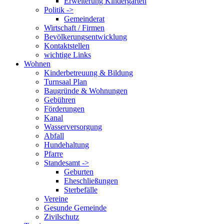
Erweiterung Kindergarten
Politik ->
Gemeinderat
Wirtschaft / Firmen
Bevölkerungsentwicklung
Kontaktstellen
wichtige Links
Wohnen
Kinderbetreuung & Bildung
Turnsaal Plan
Baugründe & Wohnungen
Gebühren
Förderungen
Kanal
Wasserversorgung
Abfall
Hundehaltung
Pfarre
Standesamt ->
Geburten
Eheschließungen
Sterbefälle
Vereine
Gesunde Gemeinde
Zivilschutz