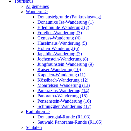
Tourismus
Allgemeines
Wandern ->
Donausteigrunde (Pankraziusweg)
Donaunixe Isa-Wanderung (1)
Erledtmühle-Wanderung (2)
Forellen-Wanderung (3)
Genuss-Wanderung (4)
Haselmaus-Wanderung (5)
Höhen-Wanderung (6)
Jagabild-Wanderung (7)
Jochenstein-Wanderung (8)
Jungfraunstein-Wanderung (9)
Kaiser-Wanderung (10)
Kapellen-Wanderung (11)
Kösslbach-Wanderung (12)
Moarfelsen-Wanderung (13)
Pankrazius-Wanderung (14)
Panorama-Wanderung (15)
Penzenstein-Wanderung (16)
Schmuggler-Wanderung (17)
Radfahren ->
Donauengtal-Runde (R1.03)
Sauwald Panorama-Runde (R1.05)
Schlafen