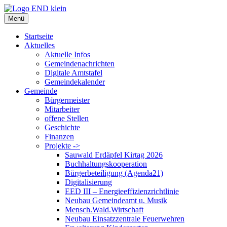
Zum
Inhalt
Menü
springen
Startseite
Aktuelles
Aktuelle Infos
Gemeindenachrichten
Digitale Amtstafel
Gemeindekalender
Gemeinde
Bürgermeister
Mitarbeiter
offene Stellen
Geschichte
Finanzen
Projekte ->
Sauwald Erdäpfel Kirtag 2026
Buchhaltungskooperation
Bürgerbeteiligung (Agenda21)
Digitalisierung
EED III – Energieeffizienzrichtlinie
Neubau Gemeindeamt u. Musik
Mensch.Wald.Wirtschaft
Neubau Einsatzzentrale Feuerwehren