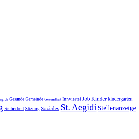
Job
Kinder
kindergarten
Gesunde Gemeinde
Innviertel
egidi
Gesundheit
g
St. Aegidi
Stellenanzeige
Soziales
Sicherheit
Sitzung