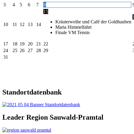
3
4
5
6
7
8
15
Kräuterweihe und Café der Goldhauben
10
11
12
13
14
Maria Himmelfahrt
Finale VM Tennis
17
18
19
20
21
22
24
25
26
27
28
29
31
Standortdatenbank
Leader Region Sauwald-Pramtal