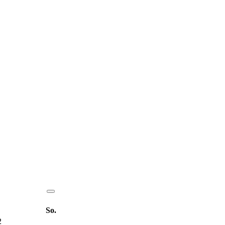
So.
2