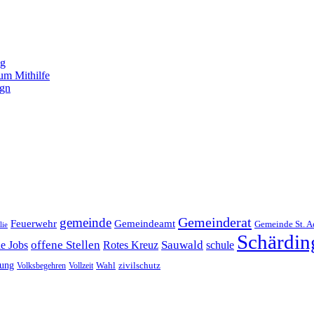
ng
um Mithilfe
ign
Gemeinderat
gemeinde
Gemeindeamt
Feuerwehr
Gemeinde St. A
lie
Schärdin
offene Stellen
Sauwald
ne Jobs
Rotes Kreuz
schule
tung
Wahl
Volksbegehren
Vollzeit
zivilschutz