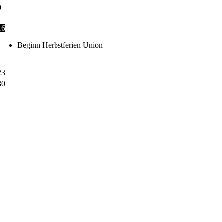
9
16
Beginn Herbstferien Union
23
30