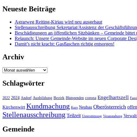
Neueste Beiträge
Agrarweg Reiting-Kiriau wird neu ausgebaut
Stellenausschreibung Sekretariat/Assistenz der Geschäftsführu
Beschädigungen an öffentlichen Sitzbänken – Gemeinde bittet 
Relaunch: Unsere Gemeinde-Website im neuen Corporate Des
Damit’s nicht kracht: Gasflaschen richtig entsorgen!
Archiv
Archiv
Schlagwörter
Engelhartszell
2024
Bezirk
corona
Ausbildung
Blutspenden
2022
Andorf
Fami
Kundmachung
Oberösterreich
Kirchenwirt
offe
Neubau
Kurs
Stellenausschreibung
Teilzeit
Verwal
Unterstützung
Veranstaltung
Gemeinde