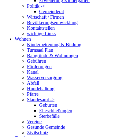
Erweiterung Kindergarten
Politik ->
Gemeinderat
Wirtschaft / Firmen
Bevölkerungsentwicklung
Kontaktstellen
wichtige Links
Wohnen
Kinderbetreuung & Bildung
Turnsaal Plan
Baugründe & Wohnungen
Gebühren
Förderungen
Kanal
Wasserversorgung
Abfall
Hundehaltung
Pfarre
Standesamt ->
Geburten
Eheschließungen
Sterbefälle
Vereine
Gesunde Gemeinde
Zivilschutz