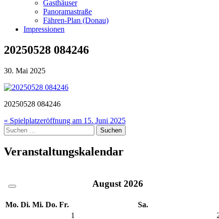
Gasthäuser
Panoramastraße
Fähren-Plan (Donau)
Impressionen
20250528 084246
30. Mai 2025
20250528 084246
Beitragsnavigation
« Spielplatzeröffnung am 15. Juni 2025
Suche
nach:
Veranstaltungskalendar
August
2026
Mo.
Di.
Mi.
Do.
Fr.
Sa.
1