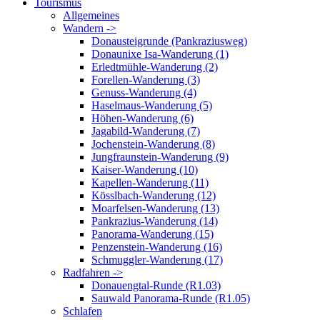
Tourismus
Allgemeines
Wandern ->
Donausteigrunde (Pankraziusweg)
Donaunixe Isa-Wanderung (1)
Erledtmühle-Wanderung (2)
Forellen-Wanderung (3)
Genuss-Wanderung (4)
Haselmaus-Wanderung (5)
Höhen-Wanderung (6)
Jagabild-Wanderung (7)
Jochenstein-Wanderung (8)
Jungfraunstein-Wanderung (9)
Kaiser-Wanderung (10)
Kapellen-Wanderung (11)
Kösslbach-Wanderung (12)
Moarfelsen-Wanderung (13)
Pankrazius-Wanderung (14)
Panorama-Wanderung (15)
Penzenstein-Wanderung (16)
Schmuggler-Wanderung (17)
Radfahren ->
Donauengtal-Runde (R1.03)
Sauwald Panorama-Runde (R1.05)
Schlafen