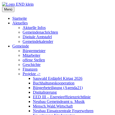
Zum
Inhalt
Menü
springen
Startseite
Aktuelles
Aktuelle Infos
Gemeindenachrichten
Digitale Amtstafel
Gemeindekalender
Gemeinde
Bürgermeister
Mitarbeiter
offene Stellen
Geschichte
Finanzen
Projekte ->
Sauwald Erdäpfel Kirtag 2026
Buchhaltungskooperation
Bürgerbeteiligung (Agenda21)
Digitalisierung
EED III – Energieeffizienzrichtlinie
Neubau Gemeindeamt u. Musik
Mensch.Wald.Wirtschaft
Neubau Einsatzzentrale Feuerwehren