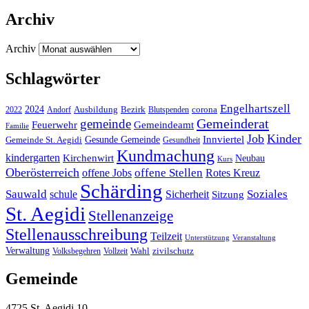
Archiv
Archiv
Schlagwörter
Engelhartszell
2024
Bezirk
corona
Ausbildung
Blutspenden
2022
Andorf
Gemeinderat
gemeinde
Gemeindeamt
Feuerwehr
Familie
Job
Kinder
Gesunde Gemeinde
Innviertel
Gemeinde St. Aegidi
Gesundheit
Kundmachung
kindergarten
Kirchenwirt
Neubau
Kurs
Oberösterreich
offene Stellen
offene Jobs
Rotes Kreuz
Schärding
Sauwald
Soziales
schule
Sicherheit
Sitzung
St. Aegidi
Stellenanzeige
Stellenausschreibung
Teilzeit
Unterstützung
Veranstaltung
Verwaltung
Wahl
Volksbegehren
Vollzeit
zivilschutz
Gemeinde
4725 St. Aegidi 10