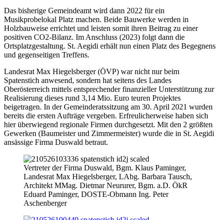
Das bisherige Gemeindeamt wird dann 2022 für ein
Musikprobelokal Platz machen. Beide Bauwerke werden in
Holzbauweise errichtet und leisten somit ihren Beitrag zu einer
positiven CO2-Bilanz. Im Anschluss (2023) folgt dann die
Ortsplatzgestaltung. St. Aegidi erhält nun einen Platz des Begegnens
und gegenseitigen Treffens.
Landesrat Max Hiegelsberger (ÖVP) war nicht nur beim
Spatenstich anwesend, sondern hat seitens des Landes
Oberösterreich mittels entsprechender finanzieller Unterstützung zur
Realisierung dieses rund 3,14 Mio. Euro teuren Projektes
beigetragen. In der Gemeinderatssitzung am 30. April 2021 wurden
bereits die ersten Aufträge vergeben. Erfreulicherweise haben sich
hier überwiegend regionale Firmen durchgesetzt. Mit den 2 größten
Gewerken (Baumeister und Zimmermeister) wurde die in St. Aegidi
ansässige Firma Duswald betraut.
Vertreter der Firma Duswald, Bgm. Klaus Paminger,
Landesrat Max Hiegelsberger, LAbg. Barbara Tausch,
Architekt MMag. Dietmar Neururer, Bgm. a.D. ÖkR
Eduard Paminger, DOSTE-Obmann Ing. Peter
Aschenberger