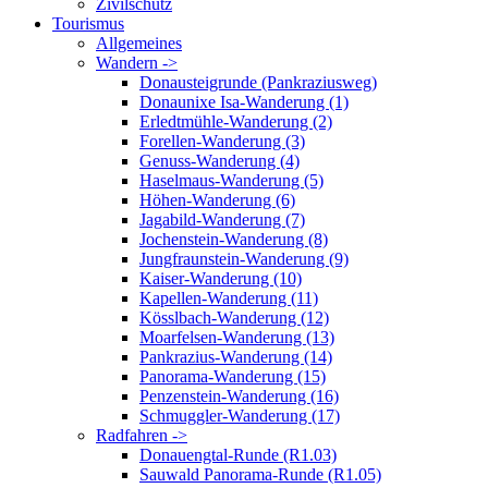
Zivilschutz
Tourismus
Allgemeines
Wandern ->
Donausteigrunde (Pankraziusweg)
Donaunixe Isa-Wanderung (1)
Erledtmühle-Wanderung (2)
Forellen-Wanderung (3)
Genuss-Wanderung (4)
Haselmaus-Wanderung (5)
Höhen-Wanderung (6)
Jagabild-Wanderung (7)
Jochenstein-Wanderung (8)
Jungfraunstein-Wanderung (9)
Kaiser-Wanderung (10)
Kapellen-Wanderung (11)
Kösslbach-Wanderung (12)
Moarfelsen-Wanderung (13)
Pankrazius-Wanderung (14)
Panorama-Wanderung (15)
Penzenstein-Wanderung (16)
Schmuggler-Wanderung (17)
Radfahren ->
Donauengtal-Runde (R1.03)
Sauwald Panorama-Runde (R1.05)