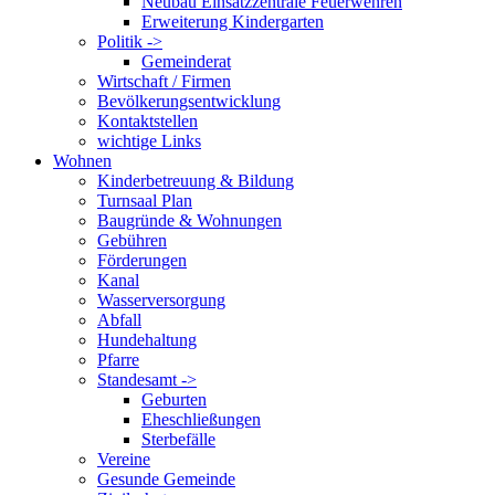
Neubau Einsatzzentrale Feuerwehren
Erweiterung Kindergarten
Politik ->
Gemeinderat
Wirtschaft / Firmen
Bevölkerungsentwicklung
Kontaktstellen
wichtige Links
Wohnen
Kinderbetreuung & Bildung
Turnsaal Plan
Baugründe & Wohnungen
Gebühren
Förderungen
Kanal
Wasserversorgung
Abfall
Hundehaltung
Pfarre
Standesamt ->
Geburten
Eheschließungen
Sterbefälle
Vereine
Gesunde Gemeinde