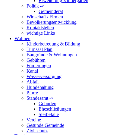
Erweiterung Kindergarten
Politik ->
Gemeinderat
Wirtschaft / Firmen
Bevölkerungsentwicklung
Kontaktstellen
wichtige Links
Wohnen
Kinderbetreuung & Bildung
Turnsaal Plan
Baugründe & Wohnungen
Gebühren
Förderungen
Kanal
Wasserversorgung
Abfall
Hundehaltung
Pfarre
Standesamt ->
Geburten
Eheschließungen
Sterbefälle
Vereine
Gesunde Gemeinde
Zivilschutz