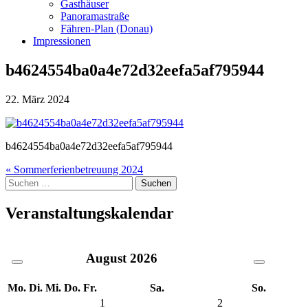
Gasthäuser
Panoramastraße
Fähren-Plan (Donau)
Impressionen
b4624554ba0a4e72d32eefa5af795944
22. März 2024
b4624554ba0a4e72d32eefa5af795944
Beitragsnavigation
« Sommerferienbetreuung 2024
Suche
nach:
Veranstaltungskalendar
August
2026
Mo.
Di.
Mi.
Do.
Fr.
Sa.
So.
1
2