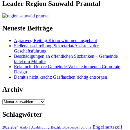
Leader Region Sauwald-Pramtal
Neueste Beiträge
Agrarweg Reiting-Kiriau wird neu ausgebaut
Stellenausschreibung Sekretariat/Assistenz der
Geschäftsführung
Beschädigungen an öffentlichen Sitzbänken – Gemeinde
bittet um Mithilfe
Relaunch: Unsere Gemeinde-Website im neuen Corporate
Design
Damit’s nicht kracht: Gasflaschen richtig entsorgen!
Archiv
Archiv
Schlagwörter
Engelhartszell
2024
Bezirk
corona
Ausbildung
Blutspenden
2022
Andorf