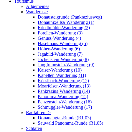
Tourismus
Allgemeines
Wandern ->
Donausteigrunde (Pankraziusweg)
Donaunixe Isa-Wanderung (1)
Erledtmühle-Wanderung (2)
Forellen-Wanderung (3)
Genuss-Wanderung (4)
Haselmaus-Wanderung (5)
Höhen-Wanderung (6)
Jagabild-Wanderung (7)
Jochenstein-Wanderung (8)
Jungfraunstein-Wanderung (9)
Kaiser-Wanderung (10)
Kapellen-Wanderung (11)
Kösslbach-Wanderung (12)
Moarfelsen-Wanderung (13)
Pankrazius-Wanderung (14)
Panorama-Wanderung (15)
Penzenstein-Wanderung (16)
Schmuggler-Wanderung (17)
Radfahren ->
Donauengtal-Runde (R1.03)
Sauwald Panorama-Runde (R1.05)
Schlafen