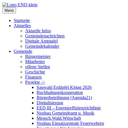
Zum
Inhalt
Menü
springen
Startseite
Aktuelles
Aktuelle Infos
Gemeindenachrichten
Digitale Amtstafel
Gemeindekalender
Gemeinde
Bürgermeister
Mitarbeiter
offene Stellen
Geschichte
Finanzen
Projekte ->
Sauwald Erdäpfel Kirtag 2026
Buchhaltungskooperation
Bürgerbeteiligung (Agenda21)
Digitalisierung
EED III – Energieeffizienzrichtlinie
Neubau Gemeindeamt u. Musik
Mensch.Wald.Wirtschaft
Neubau Einsatzzentrale Feuerwehren