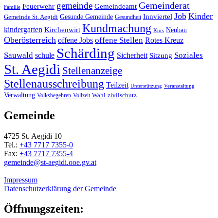
Gemeinderat
gemeinde
Gemeindeamt
Feuerwehr
Familie
Job
Kinder
Gesunde Gemeinde
Innviertel
Gemeinde St. Aegidi
Gesundheit
Kundmachung
kindergarten
Kirchenwirt
Neubau
Kurs
Oberösterreich
offene Stellen
offene Jobs
Rotes Kreuz
Schärding
Sauwald
Soziales
schule
Sicherheit
Sitzung
St. Aegidi
Stellenanzeige
Stellenausschreibung
Teilzeit
Unterstützung
Veranstaltung
Verwaltung
Wahl
Volksbegehren
Vollzeit
zivilschutz
Gemeinde
4725 St. Aegidi 10
Tel.:
+43 7717 7355-0
Fax:
+43 7717 7355-4
gemeinde@st-aegidi.ooe.gv.at
Impressum
Datenschutzerklärung der Gemeinde
Öffnungszeiten: