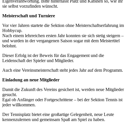
Eigenverantwortung.
Bitte
hinterlasst
Platz
und
Kabinen
so,
wie
ihr
sie
selbst
vorzufinden
wünscht.
Meisterschaft
und
Turniere
Vor
vier
Jahren
startete die Sektion
ohne
Meisterschaftserfahrung
im
Hobbycup.
Nach
einem
lehrreichen
ersten
Jahr
konnten
sie sich
stetig
steigern –
und
wurden
in
der
vergangenen
Saison
sogar
mit
dem
Meistertitel
belohnt.
Dieser
Erfolg
ist
der
Beweis
für
das
Engagement
und
die
Leidenschaft
der
Spieler
und
Mitglieder.
Auch
eine
Vereinsmeisterschaft
steht
jedes
Jahr
auf
dem
Programm.
Einladung
an
neue
Mitglieder
Damit
die
Zukunft
des
Vereins
gesichert
ist, werden neue Mitglieder
gesucht
.
Egal
ob
Anfänger
oder
Fortgeschrittene –
bei
der Sektion Tennis
ist
jeder
willkommen.
Der
Tennisplatz
bietet
eine
großartige
Gelegenheit,
neue
Leute
kennenzulernen
und
gemeinsam
Spaß
am
Spiel
zu
haben.