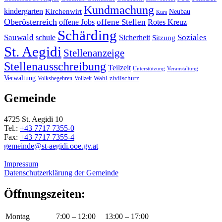
Kundmachung
kindergarten
Kirchenwirt
Neubau
Kurs
Oberösterreich
offene Stellen
offene Jobs
Rotes Kreuz
Schärding
Sauwald
Soziales
schule
Sicherheit
Sitzung
St. Aegidi
Stellenanzeige
Stellenausschreibung
Teilzeit
Unterstützung
Veranstaltung
Verwaltung
Wahl
Volksbegehren
Vollzeit
zivilschutz
Gemeinde
4725 St. Aegidi 10
Tel.:
+43 7717 7355-0
Fax:
+43 7717 7355-4
gemeinde@st-aegidi.ooe.gv.at
Impressum
Datenschutzerklärung der Gemeinde
Öffnungszeiten:
Montag
7:00 – 12:00
13:00 – 17:00