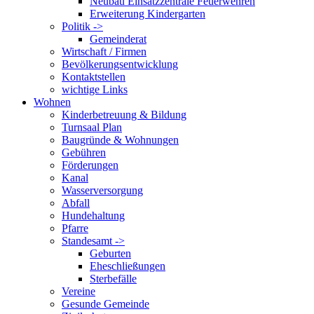
Neubau Einsatzzentrale Feuerwehren
Erweiterung Kindergarten
Politik ->
Gemeinderat
Wirtschaft / Firmen
Bevölkerungsentwicklung
Kontaktstellen
wichtige Links
Wohnen
Kinderbetreuung & Bildung
Turnsaal Plan
Baugründe & Wohnungen
Gebühren
Förderungen
Kanal
Wasserversorgung
Abfall
Hundehaltung
Pfarre
Standesamt ->
Geburten
Eheschließungen
Sterbefälle
Vereine
Gesunde Gemeinde