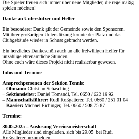
Die Spieler
freuen
sich
immer
über
neue
Mitglieder,
die
regelmäßig
spielen
möchten!
Danke
an
Unterstützer
und
Helfer
Ein
besonderer
Dank
gilt
der
Gemeinde
sowie
den
Sponsoren.
Mit
ihrer
großartigen
Unterstützung
konnte
der
Platz
und
das
Clubgebäude
wieder
in
Schuss
gebracht werden.
Ein
herzliches
Dankeschön
auch
an
alle
freiwilligen
Helfer
für
unzählige
ehrenamtliche
Stunden.
Ohne
euch
wäre
dieses
Projekt
nicht
realisierbar
gewesen.
Infos
und
Termine
Ansprechpersonen
der
Sektion
Tennis:
–
Obmann:
Christian
Schasching
–
Sektionsleiter:
Daniel
Tomandl,
Tel.
0650 /
622
19
92
–
Mannschaftsführer:
Rudi
Roßgatterer,
Tel.
0660 /
251
01
04
–
Kassier:
Michael
Eichinger,
Tel.
0660 /
508
75
87
Termine:
30.05.2025 –
Auslosung
Vereinsmeisterschaft
Alle
Mitglieder
sind
eingeladen,
sich
bis
29.05.
bei
Rudi
Roßgatterer
anzumelden.