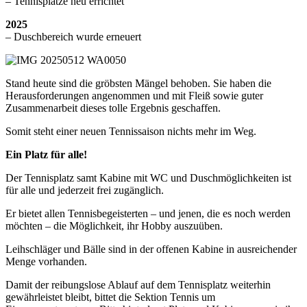
–
Tennisplätze
neu
errichtet
2025
–
Duschbereich
wurde
erneuert
Stand
heute
sind
die
gröbsten
Mängel
behoben.
Sie
haben
die
Herausforderungen
angenommen
und
mit
Fleiß
sowie
guter
Zusammenarbeit
dieses
tolle
Ergebnis
geschaffen.
Somit
steht
einer
neuen
Tennissaison
nichts
mehr
im
Weg.
Ein
Platz
für
alle!
Der
Tennisplatz
samt
Kabine
mit
WC
und
Duschmöglichkeiten
ist
für
alle
und
jederzeit
frei
zugänglich.
Er
bietet
allen
Tennisbegeisterten –
und
jenen,
die
es
noch
werden
möchten –
die
Möglichkeit,
ihr
Hobby
auszuüben.
Leihschläger
und
Bälle
sind
in
der
offenen
Kabine
in
ausreichender
Menge
vorhanden.
Damit
der
reibungslose
Ablauf
auf
dem
Tennisplatz
weiterhin
gewährleistet
bleibt,
bittet die Sektion Tennis
um