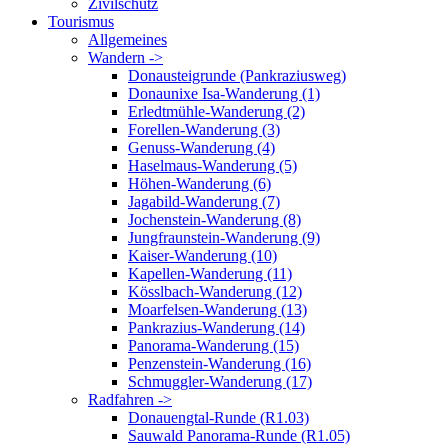
Zivilschutz
Tourismus
Allgemeines
Wandern ->
Donausteigrunde (Pankraziusweg)
Donaunixe Isa-Wanderung (1)
Erledtmühle-Wanderung (2)
Forellen-Wanderung (3)
Genuss-Wanderung (4)
Haselmaus-Wanderung (5)
Höhen-Wanderung (6)
Jagabild-Wanderung (7)
Jochenstein-Wanderung (8)
Jungfraunstein-Wanderung (9)
Kaiser-Wanderung (10)
Kapellen-Wanderung (11)
Kösslbach-Wanderung (12)
Moarfelsen-Wanderung (13)
Pankrazius-Wanderung (14)
Panorama-Wanderung (15)
Penzenstein-Wanderung (16)
Schmuggler-Wanderung (17)
Radfahren ->
Donauengtal-Runde (R1.03)
Sauwald Panorama-Runde (R1.05)