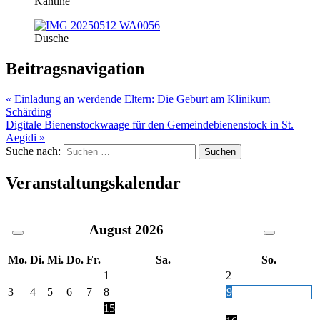
Kantine
Dusche
Beitragsnavigation
« Einladung an werdende Eltern: Die Geburt am Klinikum
Schärding
Digitale Bienenstockwaage für den Gemeindebienenstock in St.
Aegidi »
Suche nach:
Veranstaltungskalendar
August
2026
Mo.
Di.
Mi.
Do.
Fr.
Sa.
So.
1
2
3
4
5
6
7
8
9
15