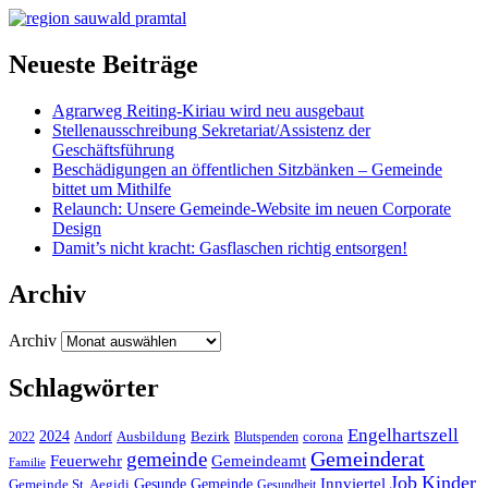
Neueste Beiträge
Agrarweg Reiting-Kiriau wird neu ausgebaut
Stellenausschreibung Sekretariat/Assistenz der
Geschäftsführung
Beschädigungen an öffentlichen Sitzbänken – Gemeinde
bittet um Mithilfe
Relaunch: Unsere Gemeinde-Website im neuen Corporate
Design
Damit’s nicht kracht: Gasflaschen richtig entsorgen!
Archiv
Archiv
Schlagwörter
Engelhartszell
2024
Bezirk
corona
Ausbildung
Blutspenden
2022
Andorf
Gemeinderat
gemeinde
Gemeindeamt
Feuerwehr
Familie
Job
Kinder
Gesunde Gemeinde
Innviertel
Gemeinde St. Aegidi
Gesundheit