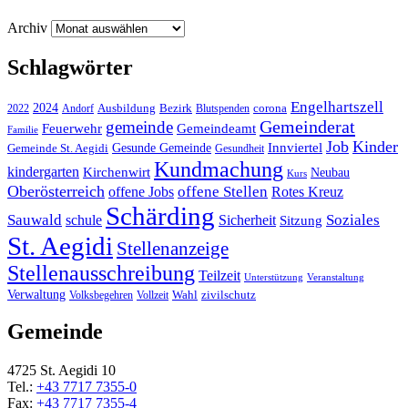
Archiv
Schlagwörter
Engelhartszell
2024
Bezirk
corona
Ausbildung
Blutspenden
2022
Andorf
Gemeinderat
gemeinde
Gemeindeamt
Feuerwehr
Familie
Job
Kinder
Gesunde Gemeinde
Innviertel
Gemeinde St. Aegidi
Gesundheit
Kundmachung
kindergarten
Kirchenwirt
Neubau
Kurs
Oberösterreich
offene Stellen
offene Jobs
Rotes Kreuz
Schärding
Sauwald
Soziales
schule
Sicherheit
Sitzung
St. Aegidi
Stellenanzeige
Stellenausschreibung
Teilzeit
Unterstützung
Veranstaltung
Verwaltung
Wahl
Volksbegehren
Vollzeit
zivilschutz
Gemeinde
4725 St. Aegidi 10
Tel.:
+43 7717 7355-0
Fax:
+43 7717 7355-4