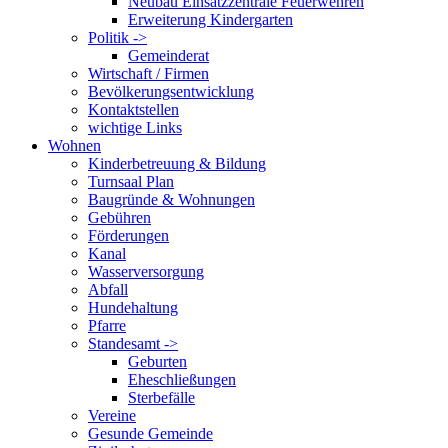
Neubau Einsatzzentrale Feuerwehren
Erweiterung Kindergarten
Politik ->
Gemeinderat
Wirtschaft / Firmen
Bevölkerungsentwicklung
Kontaktstellen
wichtige Links
Wohnen
Kinderbetreuung & Bildung
Turnsaal Plan
Baugründe & Wohnungen
Gebühren
Förderungen
Kanal
Wasserversorgung
Abfall
Hundehaltung
Pfarre
Standesamt ->
Geburten
Eheschließungen
Sterbefälle
Vereine
Gesunde Gemeinde