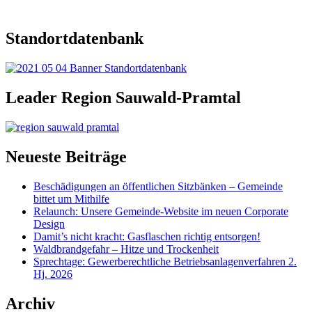
Standortdatenbank
Leader Region Sauwald-Pramtal
Neueste Beiträge
Beschädigungen an öffentlichen Sitzbänken – Gemeinde
bittet um Mithilfe
Relaunch: Unsere Gemeinde-Website im neuen Corporate
Design
Damit’s nicht kracht: Gasflaschen richtig entsorgen!
Waldbrandgefahr – Hitze und Trockenheit
Sprechtage: Gewerberechtliche Betriebsanlagenverfahren 2.
Hj. 2026
Archiv