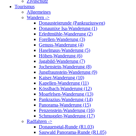
Zivilschutz
Tourismus
Allgemeines
Wandern ->
Donausteigrunde (Pankraziusweg)
Donaunixe Isa-Wanderung (1)
Erledtmühle-Wanderung (2)
Forellen-Wanderung (3)
Genuss-Wanderung (4)
Haselmaus-Wanderung (5)
Höhen-Wanderung (6)
Jagabild-Wanderung (7)
Jochenstein-Wanderung (8)
Jungfraunstein-Wanderung (9)
Kaiser-Wanderung (10)
Kapellen-Wanderung (11)
Kösslbach-Wanderung (12)
Moarfelsen-Wanderung (13)
Pankrazius-Wanderung (14)
Panorama-Wanderung (15)
Penzenstein-Wanderung (16)
Schmuggler-Wanderung (17)
Radfahren ->
Donauengtal-Runde (R1.03)
Sauwald Panorama-Runde (R1.05)