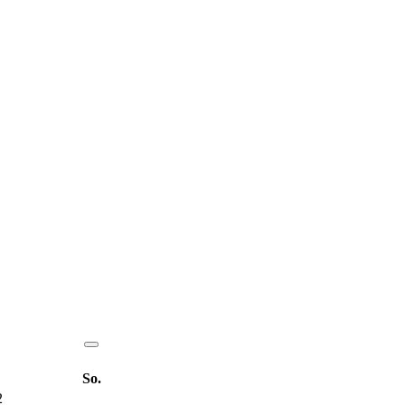
So.
2