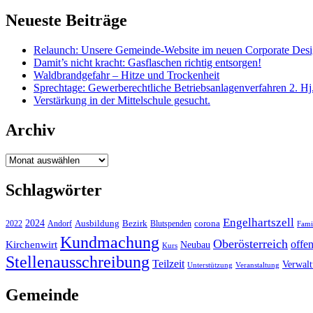
Neueste Beiträge
Relaunch: Unsere Gemeinde-Website im neuen Corporate Des
Damit’s nicht kracht: Gasflaschen richtig entsorgen!
Waldbrandgefahr – Hitze und Trockenheit
Sprechtage: Gewerberechtliche Betriebsanlagenverfahren 2. Hj
Verstärkung in der Mittelschule gesucht.
Archiv
Archiv
Schlagwörter
Engelhartszell
2024
Bezirk
corona
Ausbildung
Blutspenden
2022
Andorf
Fami
Kundmachung
Oberösterreich
Kirchenwirt
offe
Neubau
Kurs
Stellenausschreibung
Teilzeit
Verwal
Unterstützung
Veranstaltung
Gemeinde