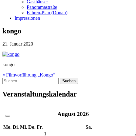
Gasthäuser
Panoramastraße
Fähren-Plan (Donau)
Impressionen
kongo
21. Januar 2020
kongo
Beitragsnavigation
« Filmvorführung „Kongo“
Suche
nach:
Veranstaltungskalendar
August
2026
Mo.
Di.
Mi.
Do.
Fr.
Sa.
1