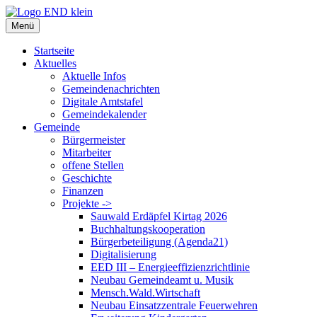
Zum
Inhalt
Menü
springen
Startseite
Aktuelles
Aktuelle Infos
Gemeindenachrichten
Digitale Amtstafel
Gemeindekalender
Gemeinde
Bürgermeister
Mitarbeiter
offene Stellen
Geschichte
Finanzen
Projekte ->
Sauwald Erdäpfel Kirtag 2026
Buchhaltungskooperation
Bürgerbeteiligung (Agenda21)
Digitalisierung
EED III – Energieeffizienzrichtlinie
Neubau Gemeindeamt u. Musik
Mensch.Wald.Wirtschaft
Neubau Einsatzzentrale Feuerwehren