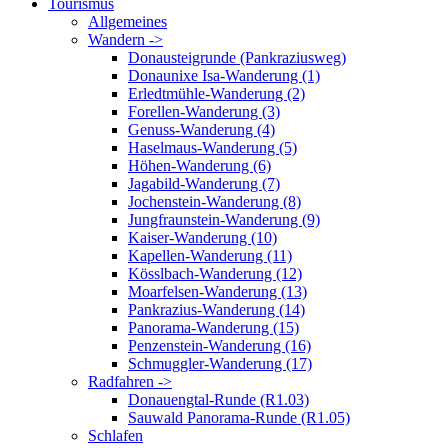
Tourismus
Allgemeines
Wandern ->
Donausteigrunde (Pankraziusweg)
Donaunixe Isa-Wanderung (1)
Erledtmühle-Wanderung (2)
Forellen-Wanderung (3)
Genuss-Wanderung (4)
Haselmaus-Wanderung (5)
Höhen-Wanderung (6)
Jagabild-Wanderung (7)
Jochenstein-Wanderung (8)
Jungfraunstein-Wanderung (9)
Kaiser-Wanderung (10)
Kapellen-Wanderung (11)
Kösslbach-Wanderung (12)
Moarfelsen-Wanderung (13)
Pankrazius-Wanderung (14)
Panorama-Wanderung (15)
Penzenstein-Wanderung (16)
Schmuggler-Wanderung (17)
Radfahren ->
Donauengtal-Runde (R1.03)
Sauwald Panorama-Runde (R1.05)
Schlafen