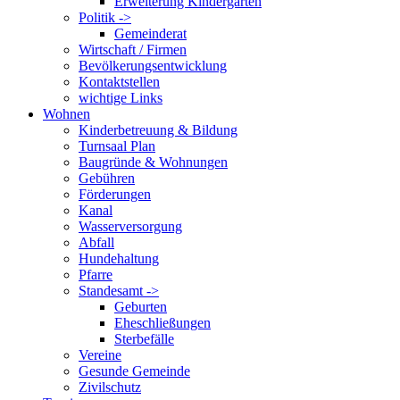
Erweiterung Kindergarten
Politik ->
Gemeinderat
Wirtschaft / Firmen
Bevölkerungsentwicklung
Kontaktstellen
wichtige Links
Wohnen
Kinderbetreuung & Bildung
Turnsaal Plan
Baugründe & Wohnungen
Gebühren
Förderungen
Kanal
Wasserversorgung
Abfall
Hundehaltung
Pfarre
Standesamt ->
Geburten
Eheschließungen
Sterbefälle
Vereine
Gesunde Gemeinde
Zivilschutz