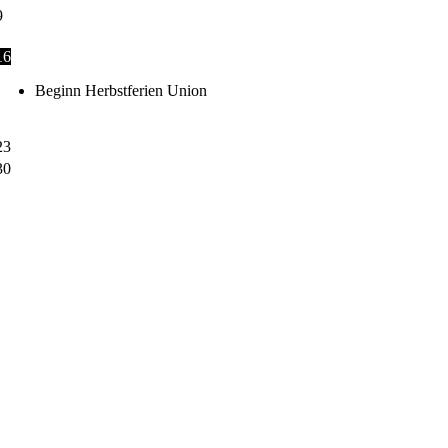
9
16
Beginn Herbstferien Union
23
30