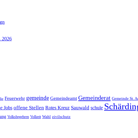
ign
. 2026
Gemeinderat
gemeinde
Gemeindeamt
Feuerwehr
Gemeinde St. A
lie
Schärdin
offene Stellen
Sauwald
ne Jobs
Rotes Kreuz
schule
tung
Wahl
Volksbegehren
Vollzeit
zivilschutz