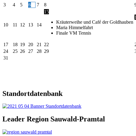
3
4
5
6
7
8
15
Kräuterweihe und Café der Goldhauben
10
11
12
13
14
Maria Himmelfahrt
Finale VM Tennis
17
18
19
20
21
22
24
25
26
27
28
29
31
Standortdatenbank
Leader Region Sauwald-Pramtal