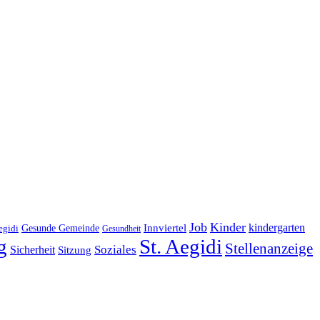
Job
Kinder
kindergarten
Gesunde Gemeinde
Innviertel
egidi
Gesundheit
g
St. Aegidi
Stellenanzeige
Soziales
Sicherheit
Sitzung