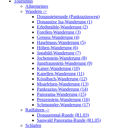
Tourismus
Allgemeines
Wandern ->
Donausteigrunde (Pankraziusweg)
Donaunixe Isa-Wanderung (1)
Erledtmühle-Wanderung (2)
Forellen-Wanderung (3)
Genuss-Wanderung (4)
Haselmaus-Wanderung (5)
Höhen-Wanderung (6)
Jagabild-Wanderung (7)
Jochenstein-Wanderung (8)
Jungfraunstein-Wanderung (9)
Kaiser-Wanderung (10)
Kapellen-Wanderung (11)
Kösslbach-Wanderung (12)
Moarfelsen-Wanderung (13)
Pankrazius-Wanderung (14)
Panorama-Wanderung (15)
Penzenstein-Wanderung (16)
Schmuggler-Wanderung (17)
Radfahren ->
Donauengtal-Runde (R1.03)
Sauwald Panorama-Runde (R1.05)
Schlafen