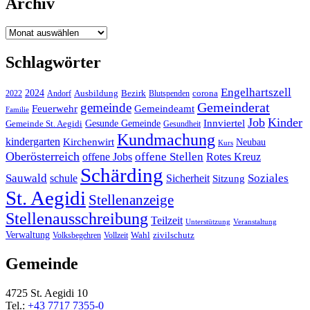
Archiv
Archiv
Schlagwörter
Engelhartszell
2024
Bezirk
corona
Ausbildung
Blutspenden
2022
Andorf
Gemeinderat
gemeinde
Gemeindeamt
Feuerwehr
Familie
Job
Kinder
Gesunde Gemeinde
Innviertel
Gemeinde St. Aegidi
Gesundheit
Kundmachung
kindergarten
Kirchenwirt
Neubau
Kurs
Oberösterreich
offene Stellen
offene Jobs
Rotes Kreuz
Schärding
Sauwald
Soziales
schule
Sicherheit
Sitzung
St. Aegidi
Stellenanzeige
Stellenausschreibung
Teilzeit
Unterstützung
Veranstaltung
Verwaltung
Wahl
Volksbegehren
Vollzeit
zivilschutz
Gemeinde
4725 St. Aegidi 10
Tel.:
+43 7717 7355-0