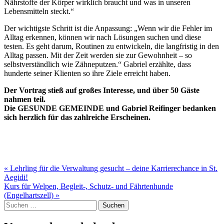
Nährstoffe der Körper wirklich braucht und was in unseren
Lebensmitteln steckt.“
Der wichtigste Schritt ist die Anpassung: „Wenn wir die Fehler im
Alltag erkennen, können wir nach Lösungen suchen und diese
testen. Es geht darum, Routinen zu entwickeln, die langfristig in den
Alltag passen. Mit der Zeit werden sie zur Gewohnheit – so
selbstverständlich wie Zähneputzen.“ Gabriel erzählte, dass
hunderte seiner Klienten so ihre Ziele erreicht haben.
Der Vortrag stieß auf großes Interesse, und über 50 Gäste
nahmen teil.
Die GESUNDE GEMEINDE und Gabriel Reifinger bedanken
sich herzlich für das zahlreiche Erscheinen.
Beitragsnavigation
« Lehrling für die Verwaltung gesucht – deine Karrierechance in St.
Aegidi!
Kurs für Welpen, Begleit-, Schutz- und Fährtenhunde
(Engelhartszell) »
Suche
nach: