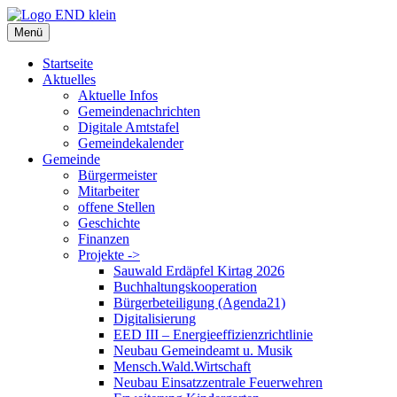
Zum
Inhalt
Menü
springen
Startseite
Aktuelles
Aktuelle Infos
Gemeindenachrichten
Digitale Amtstafel
Gemeindekalender
Gemeinde
Bürgermeister
Mitarbeiter
offene Stellen
Geschichte
Finanzen
Projekte ->
Sauwald Erdäpfel Kirtag 2026
Buchhaltungskooperation
Bürgerbeteiligung (Agenda21)
Digitalisierung
EED III – Energieeffizienzrichtlinie
Neubau Gemeindeamt u. Musik
Mensch.Wald.Wirtschaft
Neubau Einsatzzentrale Feuerwehren