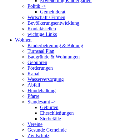
Erweiterung Kindergarten
Politik ->
Gemeinderat
Wirtschaft / Firmen
Bevölkerungsentwicklung
Kontaktstellen
wichtige Links
Wohnen
Kinderbetreuung & Bildung
Turnsaal Plan
Baugründe & Wohnungen
Gebühren
Förderungen
Kanal
Wasserversorgung
Abfall
Hundehaltung
Pfarre
Standesamt ->
Geburten
Eheschließungen
Sterbefälle
Vereine
Gesunde Gemeinde
Zivilschutz