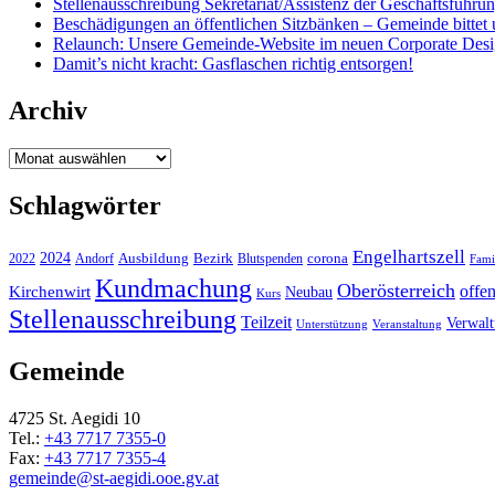
Stellenausschreibung Sekretariat/Assistenz der Geschäftsführu
Beschädigungen an öffentlichen Sitzbänken – Gemeinde bittet 
Relaunch: Unsere Gemeinde-Website im neuen Corporate Des
Damit’s nicht kracht: Gasflaschen richtig entsorgen!
Archiv
Archiv
Schlagwörter
Engelhartszell
2024
Bezirk
corona
Ausbildung
Blutspenden
2022
Andorf
Fami
Kundmachung
Oberösterreich
Kirchenwirt
offe
Neubau
Kurs
Stellenausschreibung
Teilzeit
Verwal
Unterstützung
Veranstaltung
Gemeinde
4725 St. Aegidi 10
Tel.:
+43 7717 7355-0
Fax:
+43 7717 7355-4
gemeinde@st-aegidi.ooe.gv.at