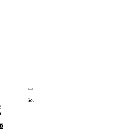
So.
2
9
16