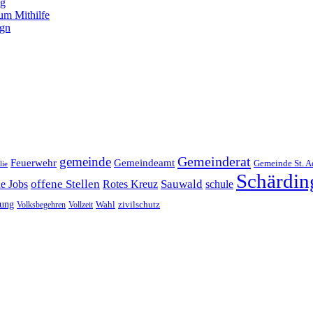
ng
um Mithilfe
ign
Gemeinderat
gemeinde
Gemeindeamt
Feuerwehr
Gemeinde St. A
lie
Schärdin
offene Stellen
Sauwald
ne Jobs
Rotes Kreuz
schule
tung
Wahl
Volksbegehren
Vollzeit
zivilschutz