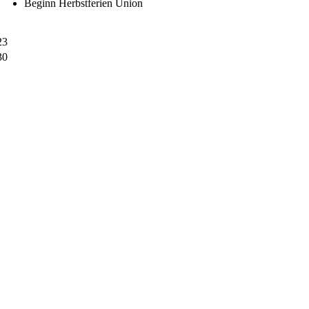
Beginn Herbstferien Union
23
30