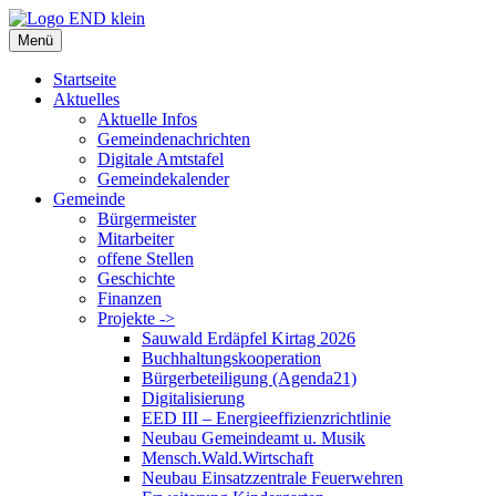
Zum
Inhalt
Menü
springen
Startseite
Aktuelles
Aktuelle Infos
Gemeindenachrichten
Digitale Amtstafel
Gemeindekalender
Gemeinde
Bürgermeister
Mitarbeiter
offene Stellen
Geschichte
Finanzen
Projekte ->
Sauwald Erdäpfel Kirtag 2026
Buchhaltungskooperation
Bürgerbeteiligung (Agenda21)
Digitalisierung
EED III – Energieeffizienzrichtlinie
Neubau Gemeindeamt u. Musik
Mensch.Wald.Wirtschaft
Neubau Einsatzzentrale Feuerwehren