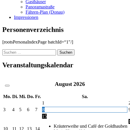
Gasthäuser
Panoramastraße
Fähren-Plan (Donau)
Impressionen
Personenverzeichnis
[rootsPersonaIndexPage batchId=“1″/]
Suche
nach:
Veranstaltungskalendar
August
2026
Mo.
Di.
Mi.
Do.
Fr.
Sa.
1
3
4
5
6
7
8
15
Kräuterweihe und Café der Goldhauben
10
11
12
13
14