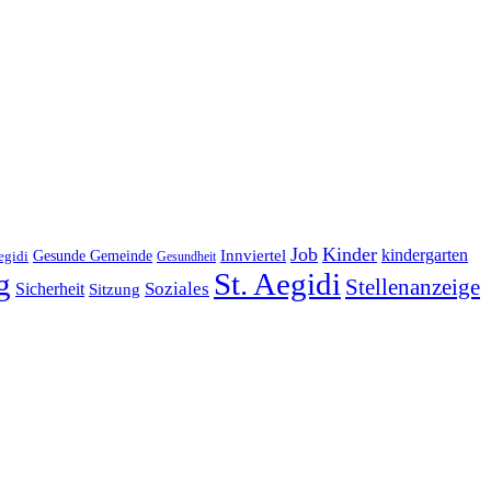
Job
Kinder
kindergarten
Gesunde Gemeinde
Innviertel
egidi
Gesundheit
g
St. Aegidi
Stellenanzeige
Soziales
Sicherheit
Sitzung