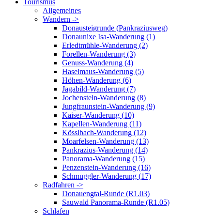
Tourismus
Allgemeines
Wandern ->
Donausteigrunde (Pankraziusweg)
Donaunixe Isa-Wanderung (1)
Erledtmühle-Wanderung (2)
Forellen-Wanderung (3)
Genuss-Wanderung (4)
Haselmaus-Wanderung (5)
Höhen-Wanderung (6)
Jagabild-Wanderung (7)
Jochenstein-Wanderung (8)
Jungfraunstein-Wanderung (9)
Kaiser-Wanderung (10)
Kapellen-Wanderung (11)
Kösslbach-Wanderung (12)
Moarfelsen-Wanderung (13)
Pankrazius-Wanderung (14)
Panorama-Wanderung (15)
Penzenstein-Wanderung (16)
Schmuggler-Wanderung (17)
Radfahren ->
Donauengtal-Runde (R1.03)
Sauwald Panorama-Runde (R1.05)
Schlafen