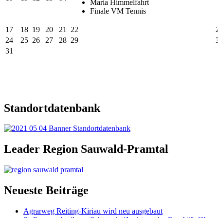
Maria Himmelfahrt
Finale VM Tennis
17
18
19
20
21
22
24
25
26
27
28
29
31
Standortdatenbank
Leader Region Sauwald-Pramtal
Neueste Beiträge
Agrarweg Reiting-Kiriau wird neu ausgebaut