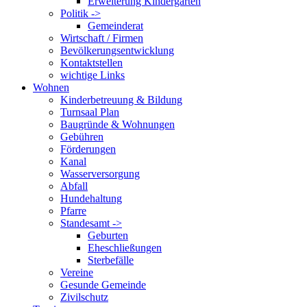
Erweiterung Kindergarten
Politik ->
Gemeinderat
Wirtschaft / Firmen
Bevölkerungsentwicklung
Kontaktstellen
wichtige Links
Wohnen
Kinderbetreuung & Bildung
Turnsaal Plan
Baugründe & Wohnungen
Gebühren
Förderungen
Kanal
Wasserversorgung
Abfall
Hundehaltung
Pfarre
Standesamt ->
Geburten
Eheschließungen
Sterbefälle
Vereine
Gesunde Gemeinde
Zivilschutz