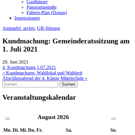
Gasthäuser
Panoramastraße
Fähren-Plan (Donau)
Impressionen
Amtstafel_archiv
,
GR-Sitzung
Kundmachung: Gemeinderatssitzung am
1. Juli 2021
29. Juni 2021
4_Kundmachung 1.07.2021
Beitragsnavigation
« Kundmachung: Wahllokal und Wahlzeit
Abschlussabend der 4. Klasse Mittelschule »
Suche
nach:
Veranstaltungskalendar
August
2026
Mo.
Di.
Mi.
Do.
Fr.
Sa.
So.