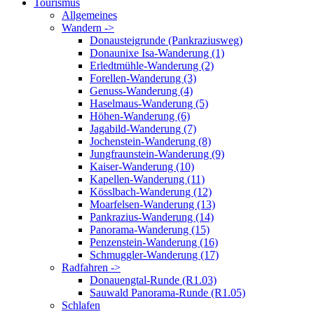
Tourismus
Allgemeines
Wandern ->
Donausteigrunde (Pankraziusweg)
Donaunixe Isa-Wanderung (1)
Erledtmühle-Wanderung (2)
Forellen-Wanderung (3)
Genuss-Wanderung (4)
Haselmaus-Wanderung (5)
Höhen-Wanderung (6)
Jagabild-Wanderung (7)
Jochenstein-Wanderung (8)
Jungfraunstein-Wanderung (9)
Kaiser-Wanderung (10)
Kapellen-Wanderung (11)
Kösslbach-Wanderung (12)
Moarfelsen-Wanderung (13)
Pankrazius-Wanderung (14)
Panorama-Wanderung (15)
Penzenstein-Wanderung (16)
Schmuggler-Wanderung (17)
Radfahren ->
Donauengtal-Runde (R1.03)
Sauwald Panorama-Runde (R1.05)
Schlafen