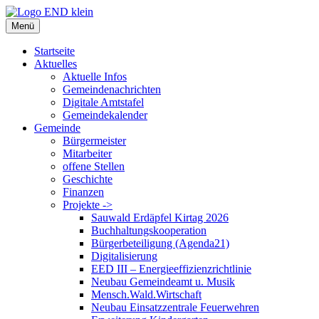
Zum
Inhalt
Menü
springen
Startseite
Aktuelles
Aktuelle Infos
Gemeindenachrichten
Digitale Amtstafel
Gemeindekalender
Gemeinde
Bürgermeister
Mitarbeiter
offene Stellen
Geschichte
Finanzen
Projekte ->
Sauwald Erdäpfel Kirtag 2026
Buchhaltungskooperation
Bürgerbeteiligung (Agenda21)
Digitalisierung
EED III – Energieeffizienzrichtlinie
Neubau Gemeindeamt u. Musik
Mensch.Wald.Wirtschaft
Neubau Einsatzzentrale Feuerwehren