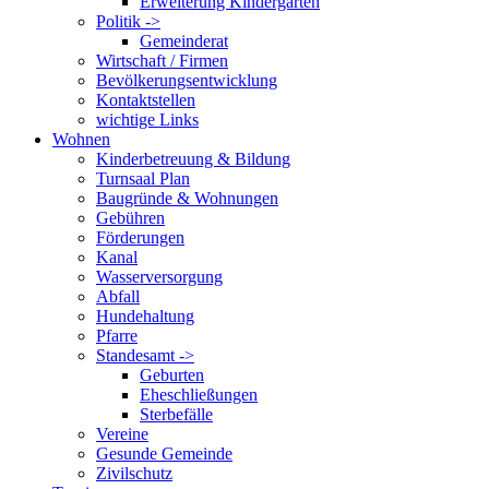
Erweiterung Kindergarten
Politik ->
Gemeinderat
Wirtschaft / Firmen
Bevölkerungsentwicklung
Kontaktstellen
wichtige Links
Wohnen
Kinderbetreuung & Bildung
Turnsaal Plan
Baugründe & Wohnungen
Gebühren
Förderungen
Kanal
Wasserversorgung
Abfall
Hundehaltung
Pfarre
Standesamt ->
Geburten
Eheschließungen
Sterbefälle
Vereine
Gesunde Gemeinde
Zivilschutz