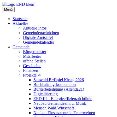
Zum
Inhalt
Menü
springen
Startseite
Aktuelles
Aktuelle Infos
Gemeindenachrichten
Digitale Amtstafel
Gemeindekalender
Gemeinde
Bürgermeister
Mitarbeiter
offene Stellen
Geschichte
Finanzen
Projekte ->
Sauwald Erdäpfel Kirtag 2026
Buchhaltungskooperation
Bürgerbeteiligung (Agenda21)
Digitalisierung
EED III – Energieeffizienzrichtlinie
Neubau Gemeindeamt u. Musik
Mensch.Wald.Wirtschaft
Neubau Einsatzzentrale Feuerwehren