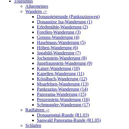
Tourismus
Allgemeines
Wandern ->
Donausteigrunde (Pankraziusweg)
Donaunixe Isa-Wanderung (1)
Erledtmühle-Wanderung (2)
Forellen-Wanderung (3)
Genuss-Wanderung (4)
Haselmaus-Wanderung (5)
Höhen-Wanderung (6)
Jagabild-Wanderung (7)
Jochenstein-Wanderung (8)
Jungfraunstein-Wanderung (9)
Kaiser-Wanderung (10)
Kapellen-Wanderung (11)
Kösslbach-Wanderung (12)
Moarfelsen-Wanderung (13)
Pankrazius-Wanderung (14)
Panorama-Wanderung (15)
Penzenstein-Wanderung (16)
Schmuggler-Wanderung (17)
Radfahren ->
Donauengtal-Runde (R1.03)
Sauwald Panorama-Runde (R1.05)
Schlafen