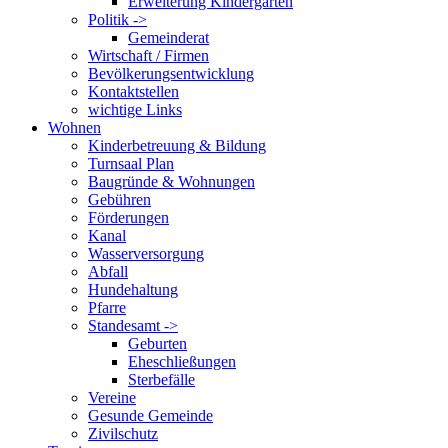
Erweiterung Kindergarten
Politik ->
Gemeinderat
Wirtschaft / Firmen
Bevölkerungsentwicklung
Kontaktstellen
wichtige Links
Wohnen
Kinderbetreuung & Bildung
Turnsaal Plan
Baugründe & Wohnungen
Gebühren
Förderungen
Kanal
Wasserversorgung
Abfall
Hundehaltung
Pfarre
Standesamt ->
Geburten
Eheschließungen
Sterbefälle
Vereine
Gesunde Gemeinde
Zivilschutz