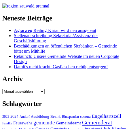
Neueste Beiträge
Agrarweg Reiting-Kiriau wird neu ausgebaut
Stellenausschreibung Sekretariat/Assistenz der
Geschäftsführung
Beschädigungen an öffentlichen Sitzbänken – Gemeinde
bittet um Mithilfe
Relaunch: Unsere Gemeinde-Website im neuen Corporate
Design
Damit’s nicht kracht: Gasflaschen richtig entsorgen!
Archiv
Archiv
Schlagwörter
Engelhartszell
2024
Bezirk
corona
Ausbildung
Blutspenden
2022
Andorf
Gemeinderat
gemeinde
Gemeindeamt
Feuerwehr
Familie
Job
Kinder
Gesunde Gemeinde
Innviertel