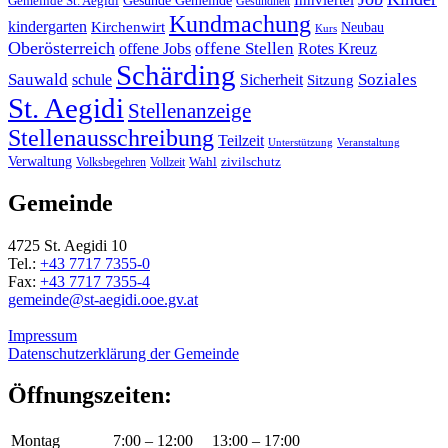
Gemeinde St. Aegidi
Gesundheit
Kundmachung
kindergarten
Kirchenwirt
Neubau
Kurs
Oberösterreich
offene Stellen
offene Jobs
Rotes Kreuz
Schärding
Sauwald
Soziales
schule
Sicherheit
Sitzung
St. Aegidi
Stellenanzeige
Stellenausschreibung
Teilzeit
Unterstützung
Veranstaltung
Verwaltung
Wahl
Volksbegehren
Vollzeit
zivilschutz
Gemeinde
4725 St. Aegidi 10
Tel.:
+43 7717 7355-0
Fax:
+43 7717 7355-4
gemeinde@st-aegidi.ooe.gv.at
Impressum
Datenschutzerklärung der Gemeinde
Öffnungszeiten:
Montag
7:00 – 12:00
13:00 – 17:00