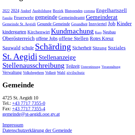
Engelhartszell
2024
Bezirk
corona
Ausbildung
Blutspenden
2022
Andorf
Gemeinderat
gemeinde
Gemeindeamt
Feuerwehr
Familie
Job
Kinder
Gesunde Gemeinde
Innviertel
Gemeinde St. Aegidi
Gesundheit
Kundmachung
kindergarten
Kirchenwirt
Neubau
Kurs
Oberösterreich
offene Stellen
offene Jobs
Rotes Kreuz
Schärding
Sauwald
Soziales
schule
Sicherheit
Sitzung
St. Aegidi
Stellenanzeige
Stellenausschreibung
Teilzeit
Unterstützung
Veranstaltung
Verwaltung
Wahl
Volksbegehren
Vollzeit
zivilschutz
Gemeinde
4725 St. Aegidi 10
Tel.:
+43 7717 7355-0
Fax:
+43 7717 7355-4
gemeinde@st-aegidi.ooe.gv.at
Impressum
Datenschutzerklärung der Gemeinde