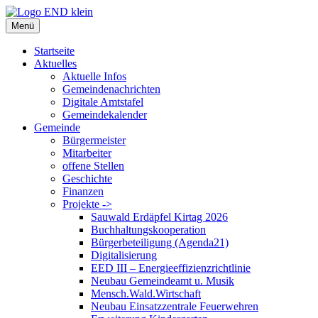
Zum
Inhalt
Menü
springen
Startseite
Aktuelles
Aktuelle Infos
Gemeindenachrichten
Digitale Amtstafel
Gemeindekalender
Gemeinde
Bürgermeister
Mitarbeiter
offene Stellen
Geschichte
Finanzen
Projekte ->
Sauwald Erdäpfel Kirtag 2026
Buchhaltungskooperation
Bürgerbeteiligung (Agenda21)
Digitalisierung
EED III – Energieeffizienzrichtlinie
Neubau Gemeindeamt u. Musik
Mensch.Wald.Wirtschaft
Neubau Einsatzzentrale Feuerwehren