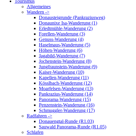
Tourismus
Allgemeines
Wandern ->
Donausteigrunde (Pankraziusweg)
Donaunixe Isa-Wanderung (1)
Erledtmühle-Wanderung (2)
Forellen-Wanderung (3)
Genuss-Wanderung (4)
Haselmaus-Wanderung (5)
Höhen-Wanderung (6)
Jagabild-Wanderung (7)
Jochenstein-Wanderung (8)
Jungfraunstein-Wanderung (9)
Kaiser-Wanderung (10)
Kapellen-Wanderung (11)
Kösslbach-Wanderung (12)
Moarfelsen-Wanderung (13)
Pankrazius-Wanderung (14)
Panorama-Wanderung (15)
Penzenstein-Wanderung (16)
Schmuggler-Wanderung (17)
Radfahren ->
Donauengtal-Runde (R1.03)
Sauwald Panorama-Runde (R1.05)
Schlafen