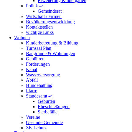
Erweiterung Kindergarten
Politik ->
Gemeinderat
Wirtschaft / Firmen
Bevölkerungsentwicklung
Kontaktstellen
wichtige Links
Wohnen
Kinderbetreuung & Bildung
Turnsaal Plan
Baugründe & Wohnungen
Gebühren
Förderungen
Kanal
Wasserversorgung
Abfall
Hundehaltung
Pfarre
Standesamt ->
Geburten
Eheschließungen
Sterbefälle
Vereine
Gesunde Gemeinde
Zivilschutz