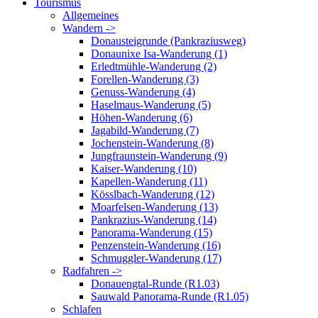
Tourismus
Allgemeines
Wandern ->
Donausteigrunde (Pankraziusweg)
Donaunixe Isa-Wanderung (1)
Erledtmühle-Wanderung (2)
Forellen-Wanderung (3)
Genuss-Wanderung (4)
Haselmaus-Wanderung (5)
Höhen-Wanderung (6)
Jagabild-Wanderung (7)
Jochenstein-Wanderung (8)
Jungfraunstein-Wanderung (9)
Kaiser-Wanderung (10)
Kapellen-Wanderung (11)
Kösslbach-Wanderung (12)
Moarfelsen-Wanderung (13)
Pankrazius-Wanderung (14)
Panorama-Wanderung (15)
Penzenstein-Wanderung (16)
Schmuggler-Wanderung (17)
Radfahren ->
Donauengtal-Runde (R1.03)
Sauwald Panorama-Runde (R1.05)
Schlafen