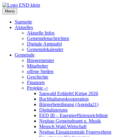
Zum
Inhalt
Menü
springen
Startseite
Aktuelles
Aktuelle Infos
Gemeindenachrichten
Digitale Amtstafel
Gemeindekalender
Gemeinde
Bürgermeister
Mitarbeiter
offene Stellen
Geschichte
Finanzen
Projekte ->
Sauwald Erdäpfel Kirtag 2026
Buchhaltungskooperation
Bürgerbeteiligung (Agenda21)
Digitalisierung
EED III – Energieeffizienzrichtlinie
Neubau Gemeindeamt u. Musik
Mensch.Wald.Wirtschaft
Neubau Einsatzzentrale Feuerwehren