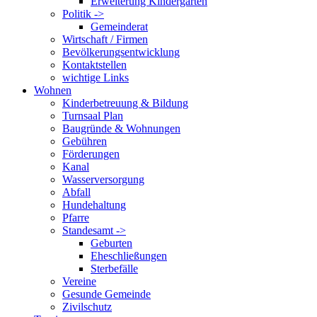
Erweiterung Kindergarten
Politik ->
Gemeinderat
Wirtschaft / Firmen
Bevölkerungsentwicklung
Kontaktstellen
wichtige Links
Wohnen
Kinderbetreuung & Bildung
Turnsaal Plan
Baugründe & Wohnungen
Gebühren
Förderungen
Kanal
Wasserversorgung
Abfall
Hundehaltung
Pfarre
Standesamt ->
Geburten
Eheschließungen
Sterbefälle
Vereine
Gesunde Gemeinde
Zivilschutz