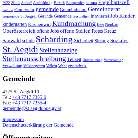
Engelhartszell
2024
Bezirk
corona
Ausbildung
Blutspenden
2022
Andorf
Gemeinderat
gemeinde
Gemeindeamt
Feuerwehr
Familie
Job
Kinder
Gesunde Gemeinde
Innviertel
Gemeinde St. Aegidi
Gesundheit
Kundmachung
kindergarten
Kirchenwirt
Neubau
Kurs
Oberösterreich
offene Stellen
offene Jobs
Rotes Kreuz
Schärding
Sauwald
Soziales
schule
Sicherheit
Sitzung
St. Aegidi
Stellenanzeige
Stellenausschreibung
Teilzeit
Unterstützung
Veranstaltung
Verwaltung
Wahl
Volksbegehren
Vollzeit
zivilschutz
Gemeinde
4725 St. Aegidi 10
Tel.:
+43 7717 7355-0
Fax:
+43 7717 7355-4
gemeinde@st-aegidi.ooe.gv.at
Impressum
Datenschutzerklärung der Gemeinde
Öffnungszeiten: