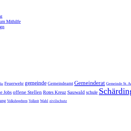
ng
um Mithilfe
ign
Gemeinderat
gemeinde
Gemeindeamt
Feuerwehr
Gemeinde St. A
lie
Schärdin
offene Stellen
Sauwald
ne Jobs
Rotes Kreuz
schule
tung
Wahl
Volksbegehren
Vollzeit
zivilschutz