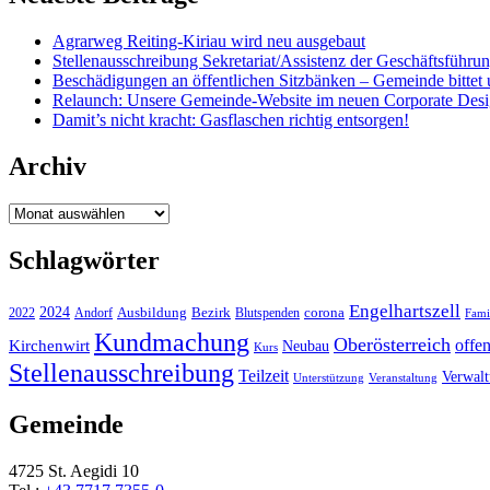
Agrarweg Reiting-Kiriau wird neu ausgebaut
Stellenausschreibung Sekretariat/Assistenz der Geschäftsführu
Beschädigungen an öffentlichen Sitzbänken – Gemeinde bittet 
Relaunch: Unsere Gemeinde-Website im neuen Corporate Des
Damit’s nicht kracht: Gasflaschen richtig entsorgen!
Archiv
Archiv
Schlagwörter
Engelhartszell
2024
Bezirk
corona
Ausbildung
Blutspenden
2022
Andorf
Fami
Kundmachung
Oberösterreich
Kirchenwirt
offe
Neubau
Kurs
Stellenausschreibung
Teilzeit
Verwal
Unterstützung
Veranstaltung
Gemeinde
4725 St. Aegidi 10