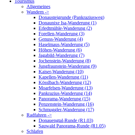
Tourismus
Allgemeines
Wandern ->
Donausteigrunde (Pankraziusweg)
Donaunixe Isa-Wanderung (1)
Erledtmühle-Wanderung (2)
Forellen-Wanderung (3)
Genuss-Wanderung (4)
Haselmaus-Wanderung (5)
Höhen-Wanderung (6)
Jagabild-Wanderung (7)
Jochenstein-Wanderung (8)
Jungfraunstein-Wanderung (9)
Kaiser-Wanderung (10)
Kapellen-Wanderung (11)
Kösslbach-Wanderung (12)
Moarfelsen-Wanderung (13)
Pankrazius-Wanderung (14)
Panorama-Wanderung (15)
Penzenstein-Wanderung (16)
Schmuggler-Wanderung (17)
Radfahren ->
Donauengtal-Runde (R1.03)
Sauwald Panorama-Runde (R1.05)
Schlafen