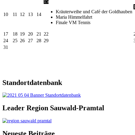
15
Kräuterweihe und Café der Goldhauben
10
11
12
13
14
Maria Himmelfahrt
Finale VM Tennis
17
18
19
20
21
22
24
25
26
27
28
29
31
Standortdatenbank
Leader Region Sauwald-Pramtal
Neueste Beiträge