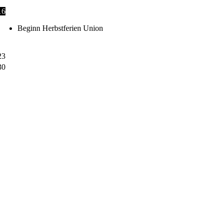
16
Beginn Herbstferien Union
23
30