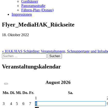
Gasthäuser
Panoramastraße
Fähren-Plan (Donau)
Impressionen
Flyer_MediaHAK_Rückseite
18. Oktober 2022
Beitragsnavigation
« HAK/HAS Schärding: Veranstaltungen, Schnuppertage und Infoab
Suche
nach:
Veranstaltungskalendar
August
2026
Mo.
Di.
Mi.
Do.
Fr.
Sa.
1
3
4
5
6
7
8