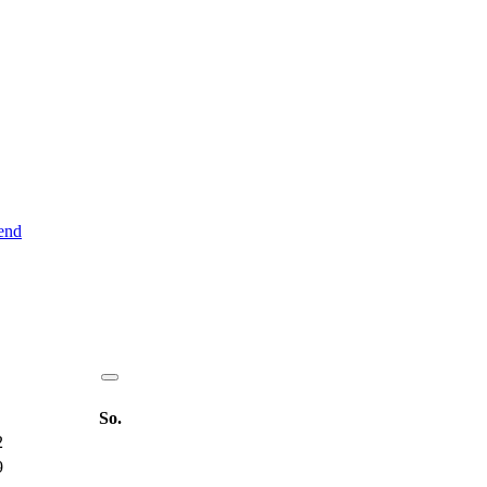
end
So.
2
9