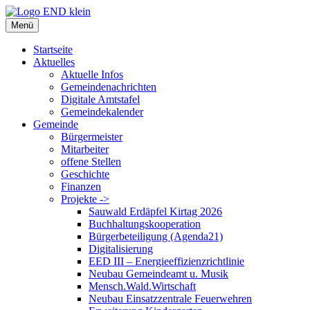
Zum
Inhalt
Menü
springen
Startseite
Aktuelles
Aktuelle Infos
Gemeindenachrichten
Digitale Amtstafel
Gemeindekalender
Gemeinde
Bürgermeister
Mitarbeiter
offene Stellen
Geschichte
Finanzen
Projekte ->
Sauwald Erdäpfel Kirtag 2026
Buchhaltungskooperation
Bürgerbeteiligung (Agenda21)
Digitalisierung
EED III – Energieeffizienzrichtlinie
Neubau Gemeindeamt u. Musik
Mensch.Wald.Wirtschaft
Neubau Einsatzzentrale Feuerwehren