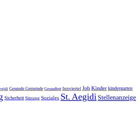
Job
Kinder
kindergarten
Gesunde Gemeinde
Innviertel
egidi
Gesundheit
g
St. Aegidi
Stellenanzeige
Soziales
Sicherheit
Sitzung