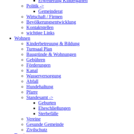
Erweiterung Kindergarten
Politik ->
Gemeinderat
Wirtschaft / Firmen
Bevölkerungsentwicklung
Kontaktstellen
wichtige Links
Wohnen
Kinderbetreuung & Bildung
Turnsaal Plan
Baugründe & Wohnungen
Gebühren
Förderungen
Kanal
Wasserversorgung
Abfall
Hundehaltung
Pfarre
Standesamt ->
Geburten
Eheschließungen
Sterbefälle
Vereine
Gesunde Gemeinde
Zivilschutz