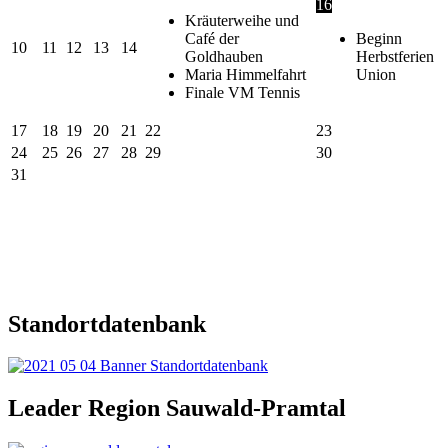
16
Kräuterweihe und
Café der
Beginn
10
11
12
13
14
Goldhauben
Herbstferien
Maria Himmelfahrt
Union
Finale VM Tennis
17
18
19
20
21
22
23
24
25
26
27
28
29
30
31
Standortdatenbank
Leader Region Sauwald-Pramtal