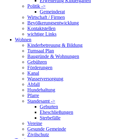
Erweiterung Kindergarten
Politik ->
Gemeinderat
Wirtschaft / Firmen
Bevölkerungsentwicklung
Kontaktstellen
wichtige Links
Wohnen
Kinderbetreuung & Bildung
Turnsaal Plan
Baugründe & Wohnungen
Gebühren
Förderungen
Kanal
Wasserversorgung
Abfall
Hundehaltung
Pfarre
Standesamt ->
Geburten
Eheschließungen
Sterbefälle
Vereine
Gesunde Gemeinde
Zivilschutz