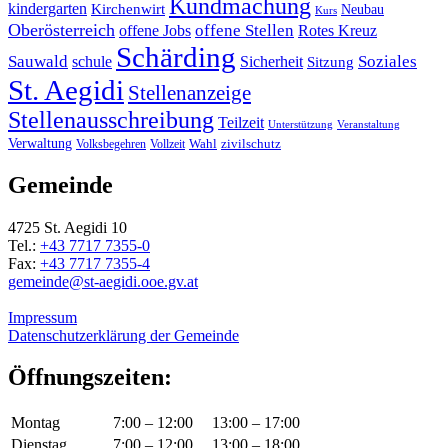
Kundmachung
kindergarten
Kirchenwirt
Neubau
Kurs
Oberösterreich
offene Stellen
offene Jobs
Rotes Kreuz
Schärding
Sauwald
Soziales
schule
Sicherheit
Sitzung
St. Aegidi
Stellenanzeige
Stellenausschreibung
Teilzeit
Unterstützung
Veranstaltung
Verwaltung
Wahl
Volksbegehren
Vollzeit
zivilschutz
Gemeinde
4725 St. Aegidi 10
Tel.:
+43 7717 7355-0
Fax:
+43 7717 7355-4
gemeinde@st-aegidi.ooe.gv.at
Impressum
Datenschutzerklärung der Gemeinde
Öffnungszeiten:
Montag
7:00 – 12:00
13:00 – 17:00
Dienstag
7:00 – 12:00
13:00 – 18:00