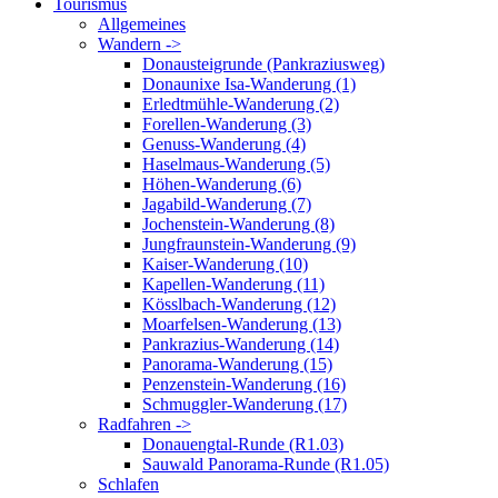
Tourismus
Allgemeines
Wandern ->
Donausteigrunde (Pankraziusweg)
Donaunixe Isa-Wanderung (1)
Erledtmühle-Wanderung (2)
Forellen-Wanderung (3)
Genuss-Wanderung (4)
Haselmaus-Wanderung (5)
Höhen-Wanderung (6)
Jagabild-Wanderung (7)
Jochenstein-Wanderung (8)
Jungfraunstein-Wanderung (9)
Kaiser-Wanderung (10)
Kapellen-Wanderung (11)
Kösslbach-Wanderung (12)
Moarfelsen-Wanderung (13)
Pankrazius-Wanderung (14)
Panorama-Wanderung (15)
Penzenstein-Wanderung (16)
Schmuggler-Wanderung (17)
Radfahren ->
Donauengtal-Runde (R1.03)
Sauwald Panorama-Runde (R1.05)
Schlafen