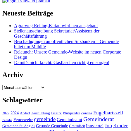
Neueste Beiträge
Agrarweg Reiting-Kiriau wird neu ausgebaut
Stellenausschreibung Sekretariat/Assistenz der
Geschäftsführung
Beschädigungen an öffentlichen Sitzbänken – Gemeinde
bittet um Mithilfe
Relaunch: Unsere Gemeinde-Website im neuen Corporate
Design
Damit’s nicht kracht: Gasflaschen richtig entsorgen!
Archiv
Archiv
Schlagwörter
Engelhartszell
2024
Bezirk
corona
Ausbildung
Blutspenden
2022
Andorf
Gemeinderat
gemeinde
Gemeindeamt
Feuerwehr
Familie
Job
Kinder
Gesunde Gemeinde
Innviertel
Gemeinde St. Aegidi
Gesundheit