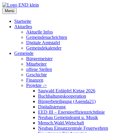
Zum
Inhalt
Menü
springen
Startseite
Aktuelles
Aktuelle Infos
Gemeindenachrichten
Digitale Amtstafel
Gemeindekalender
Gemeinde
Bürgermeister
Mitarbeiter
offene Stellen
Geschichte
Finanzen
Projekte ->
Sauwald Erdäpfel Kirtag 2026
Buchhaltungskooperation
Bürgerbeteiligung (Agenda21)
Digitalisierung
EED III – Energieeffizienzrichtlinie
Neubau Gemeindeamt u. Musik
Mensch.Wald.Wirtschaft
Neubau Einsatzzentrale Feuerwehren