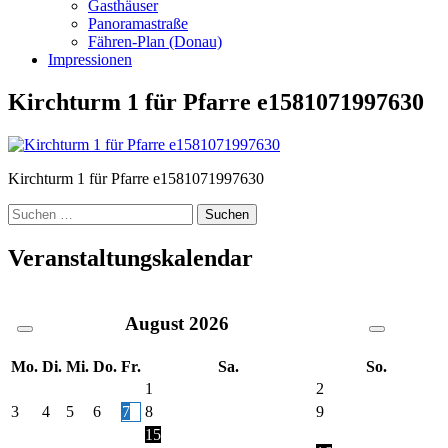
Gasthäuser
Panoramastraße
Fähren-Plan (Donau)
Impressionen
Kirchturm 1 für Pfarre e1581071997630
Kirchturm 1 für Pfarre e1581071997630
Suche
nach:
Veranstaltungskalendar
August
2026
Mo.
Di.
Mi.
Do.
Fr.
Sa.
So.
1
2
3
4
5
6
7
8
9
15