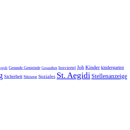
Job
Kinder
kindergarten
Gesunde Gemeinde
Innviertel
egidi
Gesundheit
g
St. Aegidi
Stellenanzeige
Soziales
Sicherheit
Sitzung