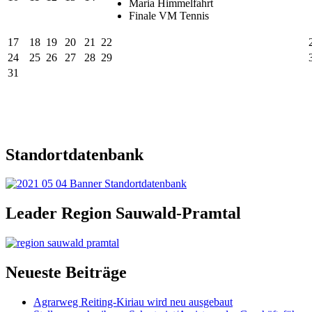
Maria Himmelfahrt
Finale VM Tennis
17
18
19
20
21
22
24
25
26
27
28
29
31
Standortdatenbank
Leader Region Sauwald-Pramtal
Neueste Beiträge
Agrarweg Reiting-Kiriau wird neu ausgebaut