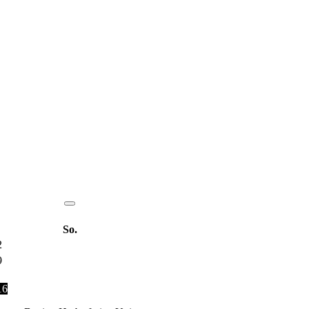
So.
2
9
16