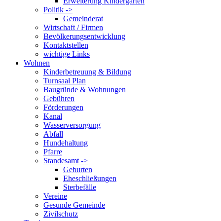
Erweiterung Kindergarten
Politik ->
Gemeinderat
Wirtschaft / Firmen
Bevölkerungsentwicklung
Kontaktstellen
wichtige Links
Wohnen
Kinderbetreuung & Bildung
Turnsaal Plan
Baugründe & Wohnungen
Gebühren
Förderungen
Kanal
Wasserversorgung
Abfall
Hundehaltung
Pfarre
Standesamt ->
Geburten
Eheschließungen
Sterbefälle
Vereine
Gesunde Gemeinde
Zivilschutz