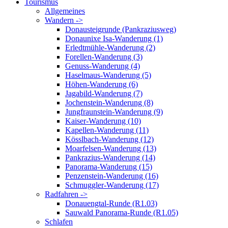
Tourismus
Allgemeines
Wandern ->
Donausteigrunde (Pankraziusweg)
Donaunixe Isa-Wanderung (1)
Erledtmühle-Wanderung (2)
Forellen-Wanderung (3)
Genuss-Wanderung (4)
Haselmaus-Wanderung (5)
Höhen-Wanderung (6)
Jagabild-Wanderung (7)
Jochenstein-Wanderung (8)
Jungfraunstein-Wanderung (9)
Kaiser-Wanderung (10)
Kapellen-Wanderung (11)
Kösslbach-Wanderung (12)
Moarfelsen-Wanderung (13)
Pankrazius-Wanderung (14)
Panorama-Wanderung (15)
Penzenstein-Wanderung (16)
Schmuggler-Wanderung (17)
Radfahren ->
Donauengtal-Runde (R1.03)
Sauwald Panorama-Runde (R1.05)
Schlafen