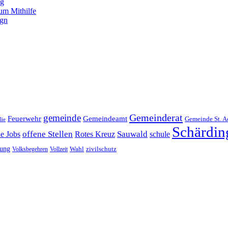
ng
um Mithilfe
ign
Gemeinderat
gemeinde
Gemeindeamt
Feuerwehr
Gemeinde St. A
lie
Schärdin
offene Stellen
Sauwald
ne Jobs
Rotes Kreuz
schule
tung
Wahl
Volksbegehren
Vollzeit
zivilschutz