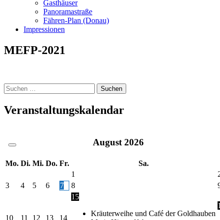
Gasthäuser
Panoramastraße
Fähren-Plan (Donau)
Impressionen
MEFP-2021
Suche
nach:
Veranstaltungskalendar
August
2026
Mo.
Di.
Mi.
Do.
Fr.
Sa.
1
3
4
5
6
7
8
15
Kräuterweihe und Café der Goldhauben
10
11
12
13
14