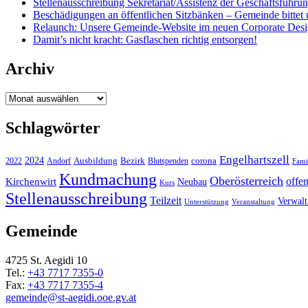
Stellenausschreibung Sekretariat/Assistenz der Geschäftsführu
Beschädigungen an öffentlichen Sitzbänken – Gemeinde bittet 
Relaunch: Unsere Gemeinde-Website im neuen Corporate Des
Damit’s nicht kracht: Gasflaschen richtig entsorgen!
Archiv
Archiv
Schlagwörter
Engelhartszell
2024
Bezirk
corona
Ausbildung
Blutspenden
2022
Andorf
Fami
Kundmachung
Oberösterreich
Kirchenwirt
offe
Neubau
Kurs
Stellenausschreibung
Teilzeit
Verwal
Unterstützung
Veranstaltung
Gemeinde
4725 St. Aegidi 10
Tel.:
+43 7717 7355-0
Fax:
+43 7717 7355-4
gemeinde@st-aegidi.ooe.gv.at