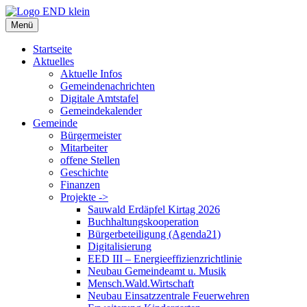
Zum
Inhalt
Menü
springen
Startseite
Aktuelles
Aktuelle Infos
Gemeindenachrichten
Digitale Amtstafel
Gemeindekalender
Gemeinde
Bürgermeister
Mitarbeiter
offene Stellen
Geschichte
Finanzen
Projekte ->
Sauwald Erdäpfel Kirtag 2026
Buchhaltungskooperation
Bürgerbeteiligung (Agenda21)
Digitalisierung
EED III – Energieeffizienzrichtlinie
Neubau Gemeindeamt u. Musik
Mensch.Wald.Wirtschaft
Neubau Einsatzzentrale Feuerwehren