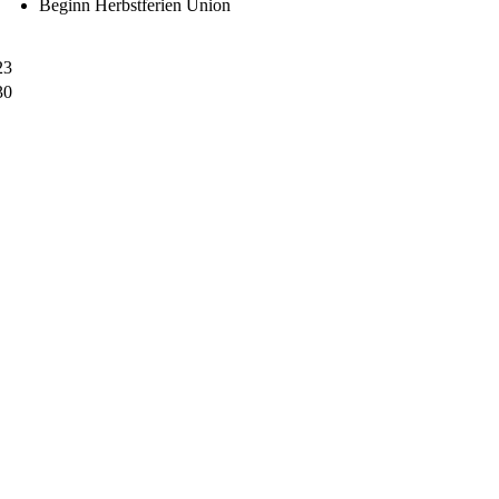
Beginn Herbstferien Union
23
30