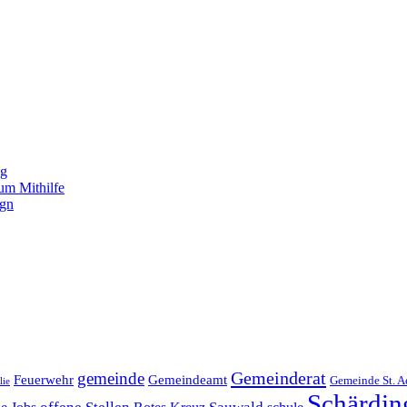
ng
um Mithilfe
ign
Gemeinderat
gemeinde
Gemeindeamt
Feuerwehr
Gemeinde St. A
lie
Schärdin