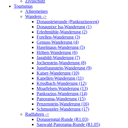
Zivilschutz
Tourismus
Allgemeines
Wandern ->
Donausteigrunde (Pankraziusweg)
Donaunixe Isa-Wanderung (1)
Erledtmühle-Wanderung (2)
Forellen-Wanderung (3)
Genuss-Wanderung (4)
Haselmaus-Wanderung (5)
Höhen-Wanderung (6)
Jagabild-Wanderung (7)
Jochenstein-Wanderung (8)
Jungfraunstein-Wanderung (9)
Kaiser-Wanderung (10)
Kapellen-Wanderung (11)
Kösslbach-Wanderung (12)
Moarfelsen-Wanderung (13)
Pankrazius-Wanderung (14)
Panorama-Wanderung (15)
Penzenstein-Wanderung (16)
Schmuggler-Wanderung (17)
Radfahren ->
Donauengtal-Runde (R1.03)
Sauwald Panorama-Runde (R1.05)