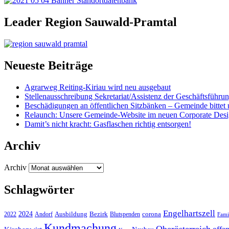
Leader Region Sauwald-Pramtal
Neueste Beiträge
Agrarweg Reiting-Kiriau wird neu ausgebaut
Stellenausschreibung Sekretariat/Assistenz der Geschäftsführu
Beschädigungen an öffentlichen Sitzbänken – Gemeinde bittet 
Relaunch: Unsere Gemeinde-Website im neuen Corporate Des
Damit’s nicht kracht: Gasflaschen richtig entsorgen!
Archiv
Archiv
Schlagwörter
Engelhartszell
2024
Bezirk
corona
Ausbildung
Blutspenden
2022
Andorf
Fami
Kundmachung
Oberösterreich