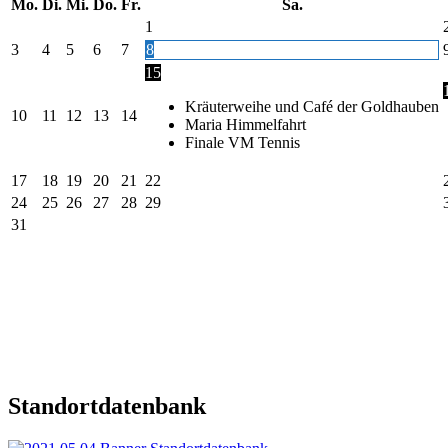
Mo.
Di.
Mi.
Do.
Fr.
Sa.
1
3
4
5
6
7
8
15
Kräuterweihe und Café der Goldhauben
10
11
12
13
14
Maria Himmelfahrt
Finale VM Tennis
17
18
19
20
21
22
24
25
26
27
28
29
31
Standortdatenbank