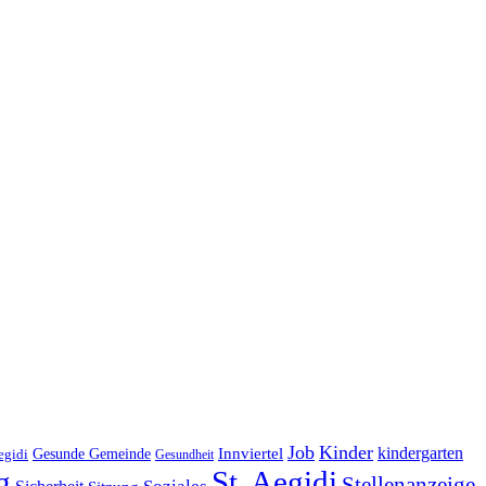
Job
Kinder
kindergarten
Gesunde Gemeinde
Innviertel
egidi
Gesundheit
g
St. Aegidi
Stellenanzeige