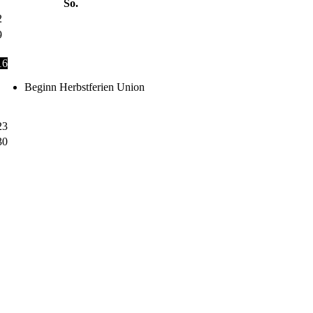
So.
2
9
16
Beginn Herbstferien Union
23
30