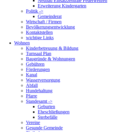
Neubau Einsatzzentrale Feuerwehren
Erweiterung Kindergarten
Politik ->
Gemeinderat
Wirtschaft / Firmen
Bevölkerungsentwicklung
Kontaktstellen
wichtige Links
Wohnen
Kinderbetreuung & Bildung
Turnsaal Plan
Baugründe & Wohnungen
Gebühren
Förderungen
Kanal
Wasserversorgung
Abfall
Hundehaltung
Pfarre
Standesamt ->
Geburten
Eheschließungen
Sterbefälle
Vereine
Gesunde Gemeinde