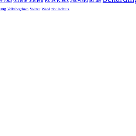
offene Stellen
Sauwald
ne Jobs
Rotes Kreuz
schule
tung
Wahl
Volksbegehren
Vollzeit
zivilschutz