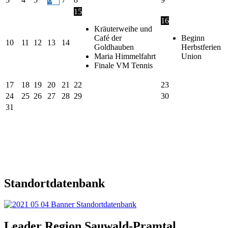
15
16
Kräuterweihe und
Café der
Beginn
10
11
12
13
14
Goldhauben
Herbstferien
Maria Himmelfahrt
Union
Finale VM Tennis
17
18
19
20
21
22
23
24
25
26
27
28
29
30
31
Standortdatenbank
Leader Region Sauwald-Pramtal