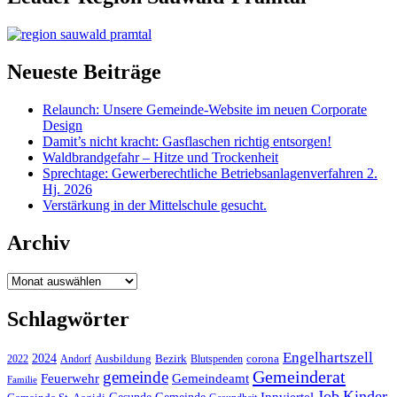
Neueste Beiträge
Relaunch: Unsere Gemeinde-Website im neuen Corporate
Design
Damit’s nicht kracht: Gasflaschen richtig entsorgen!
Waldbrandgefahr – Hitze und Trockenheit
Sprechtage: Gewerberechtliche Betriebsanlagenverfahren 2.
Hj. 2026
Verstärkung in der Mittelschule gesucht.
Archiv
Archiv
Schlagwörter
Engelhartszell
2024
Bezirk
corona
Ausbildung
Blutspenden
2022
Andorf
Gemeinderat
gemeinde
Gemeindeamt
Feuerwehr
Familie
Job
Kinder
Gesunde Gemeinde
Innviertel