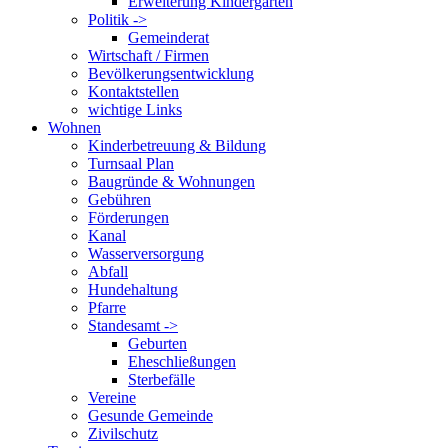
Erweiterung Kindergarten
Politik ->
Gemeinderat
Wirtschaft / Firmen
Bevölkerungsentwicklung
Kontaktstellen
wichtige Links
Wohnen
Kinderbetreuung & Bildung
Turnsaal Plan
Baugründe & Wohnungen
Gebühren
Förderungen
Kanal
Wasserversorgung
Abfall
Hundehaltung
Pfarre
Standesamt ->
Geburten
Eheschließungen
Sterbefälle
Vereine
Gesunde Gemeinde
Zivilschutz