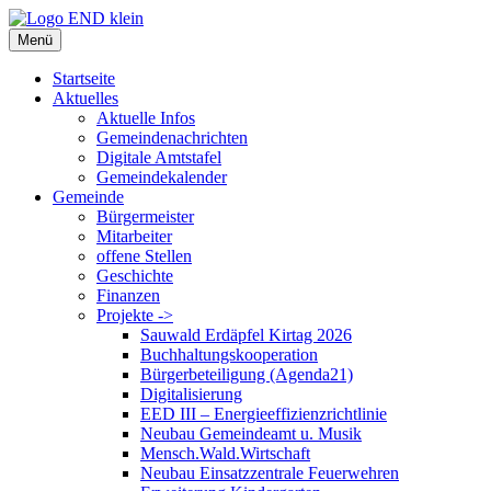
Zum
Inhalt
Menü
springen
Startseite
Aktuelles
Aktuelle Infos
Gemeindenachrichten
Digitale Amtstafel
Gemeindekalender
Gemeinde
Bürgermeister
Mitarbeiter
offene Stellen
Geschichte
Finanzen
Projekte ->
Sauwald Erdäpfel Kirtag 2026
Buchhaltungskooperation
Bürgerbeteiligung (Agenda21)
Digitalisierung
EED III – Energieeffizienzrichtlinie
Neubau Gemeindeamt u. Musik
Mensch.Wald.Wirtschaft
Neubau Einsatzzentrale Feuerwehren