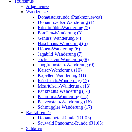
Tourismus
Allgemeines
Wandern ->
Donausteigrunde (Pankraziusweg)
Donaunixe Isa-Wanderung (1)
Erledtmühle-Wanderung (2)
Forellen-Wanderung (3)
Genuss-Wanderung (4)
Haselmaus-Wanderung (5)
Höhen-Wanderung (6)
Jagabild-Wanderung (7)
Jochenstein-Wanderung (8)
Jungfraunstein-Wanderung (9)
Kaiser-Wanderung (10)
Kapellen-Wanderung (11)
Kösslbach-Wanderung (12)
Moarfelsen-Wanderung (13)
Pankrazius-Wanderung (14)
Panorama-Wanderung (15)
Penzenstein-Wanderung (16)
Schmuggler-Wanderung (17)
Radfahren ->
Donauengtal-Runde (R1.03)
Sauwald Panorama-Runde (R1.05)
Schlafen