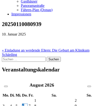
Gasthäuser
Panoramastraße
Fähren-Plan (Donau)
Impressionen
20250110080939
10. Januar 2025
Beitragsnavigation
« Einladung an werdende Eltern: Die Geburt am Klinikum
Schärding
Suche
nach:
Veranstaltungskalendar
August
2026
Mo.
Di.
Mi.
Do.
Fr.
Sa.
So.
1
2
3
4
5
6
7
8
9