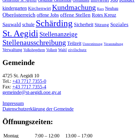
Gemeinde St. Aegidi
Gesundheit
Kundmachung
kindergarten
Kirchenwirt
Neubau
Kurs
Oberösterreich
offene Stellen
offene Jobs
Rotes Kreuz
Schärding
Sauwald
Soziales
schule
Sicherheit
Sitzung
St. Aegidi
Stellenanzeige
Stellenausschreibung
Teilzeit
Unterstützung
Veranstaltung
Verwaltung
Wahl
Volksbegehren
Vollzeit
zivilschutz
Gemeinde
4725 St. Aegidi 10
Tel.:
+43 7717 7355-0
Fax:
+43 7717 7355-4
gemeinde@st-aegidi.ooe.gv.at
Impressum
Datenschutzerklärung der Gemeinde
Öffnungszeiten:
Montag
7:00 – 12:00
13:00 – 17:00