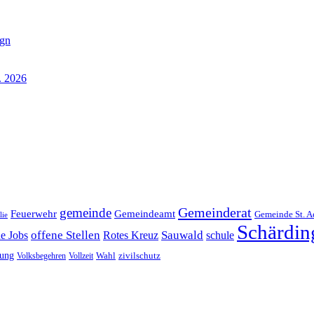
ign
. 2026
Gemeinderat
gemeinde
Gemeindeamt
Feuerwehr
Gemeinde St. A
lie
Schärdin
offene Stellen
Sauwald
ne Jobs
Rotes Kreuz
schule
tung
Wahl
Volksbegehren
Vollzeit
zivilschutz