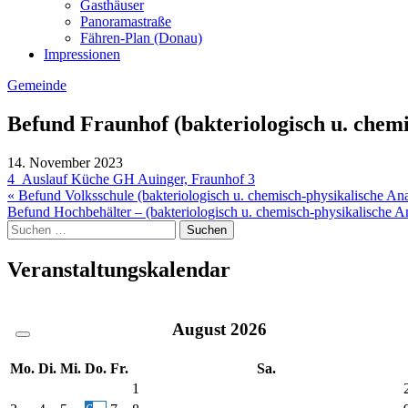
Gasthäuser
Panoramastraße
Fähren-Plan (Donau)
Impressionen
Gemeinde
Befund Fraunhof (bakteriologisch u. chemi
14. November 2023
4_Auslauf Küche GH Auinger, Fraunhof 3
Beitragsnavigation
« Befund Volksschule (bakteriologisch u. chemisch-physikalische An
Befund Hochbehälter – (bakteriologisch u. chemisch-physikalische A
Suche
nach:
Veranstaltungskalendar
August
2026
Mo.
Di.
Mi.
Do.
Fr.
Sa.
1