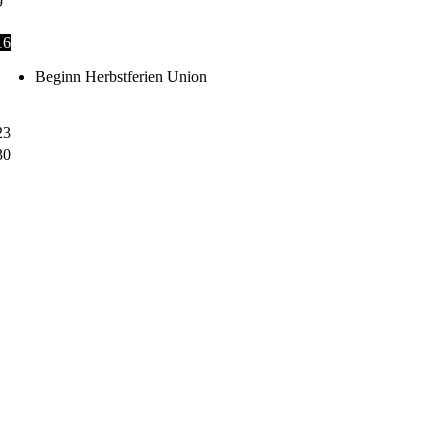
9
16
Beginn Herbstferien Union
23
30