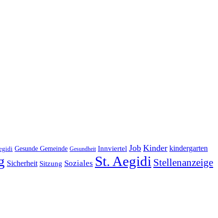
Job
Kinder
kindergarten
Gesunde Gemeinde
Innviertel
egidi
Gesundheit
g
St. Aegidi
Stellenanzeige
Soziales
Sicherheit
Sitzung