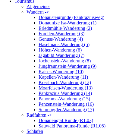
Tourismus
Allgemeines
Wandern ->
Donausteigrunde (Pankraziusweg)
Donaunixe Isa-Wanderung (1)
Erledtmühle-Wanderung (2)
Forellen-Wanderung (3)
Genuss-Wanderung (4)
Haselmaus-Wanderung (5)
Höhen-Wanderung (6)
Jagabild-Wanderung (7)
Jochenstein-Wanderung (8)
Jungfraunstein-Wanderung (9)
Kaiser-Wanderung (10)
Kapellen-Wanderung (11)
Kösslbach-Wanderung (12)
Moarfelsen-Wanderung (13)
Pankrazius-Wanderung (14)
Panorama-Wanderung (15)
Penzenstein-Wanderung (16)
Schmuggler-Wanderung (17)
Radfahren ->
Donauengtal-Runde (R1.03)
Sauwald Panorama-Runde (R1.05)
Schlafen