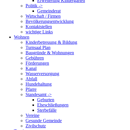
Erweiterung Kindergarten
Politik ->
Gemeinderat
Wirtschaft / Firmen
Bevölkerungsentwicklung
Kontaktstellen
wichtige Links
Wohnen
Kinderbetreuung & Bildung
Turnsaal Plan
Baugründe & Wohnungen
Gebühren
Förderungen
Kanal
Wasserversorgung
Abfall
Hundehaltung
Pfarre
Standesamt ->
Geburten
Eheschließungen
Sterbefälle
Vereine
Gesunde Gemeinde
Zivilschutz