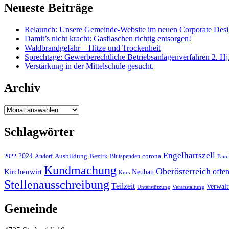
Neueste Beiträge
Relaunch: Unsere Gemeinde-Website im neuen Corporate Des
Damit’s nicht kracht: Gasflaschen richtig entsorgen!
Waldbrandgefahr – Hitze und Trockenheit
Sprechtage: Gewerberechtliche Betriebsanlagenverfahren 2. Hj
Verstärkung in der Mittelschule gesucht.
Archiv
Archiv
Schlagwörter
Engelhartszell
2024
Bezirk
corona
Ausbildung
Blutspenden
2022
Andorf
Fami
Kundmachung
Oberösterreich
Kirchenwirt
offe
Neubau
Kurs
Stellenausschreibung
Teilzeit
Verwal
Unterstützung
Veranstaltung
Gemeinde