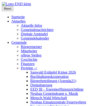
Zum
Inhalt
Menü
springen
Startseite
Aktuelles
Aktuelle Infos
Gemeindenachrichten
Digitale Amtstafel
Gemeindekalender
Gemeinde
Bürgermeister
Mitarbeiter
offene Stellen
Geschichte
Finanzen
Projekte ->
Sauwald Erdäpfel Kirtag 2026
Buchhaltungskooperation
Bürgerbeteiligung (Agenda21)
Digitalisierung
EED III – Energieeffizienzrichtlinie
Neubau Gemeindeamt u. Musik
Mensch.Wald.Wirtschaft
Neubau Einsatzzentrale Feuerwehren