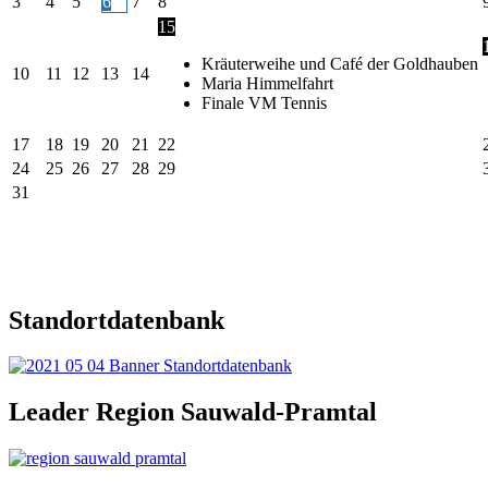
3
4
5
6
7
8
15
Kräuterweihe und Café der Goldhauben
10
11
12
13
14
Maria Himmelfahrt
Finale VM Tennis
17
18
19
20
21
22
24
25
26
27
28
29
31
Standortdatenbank
Leader Region Sauwald-Pramtal