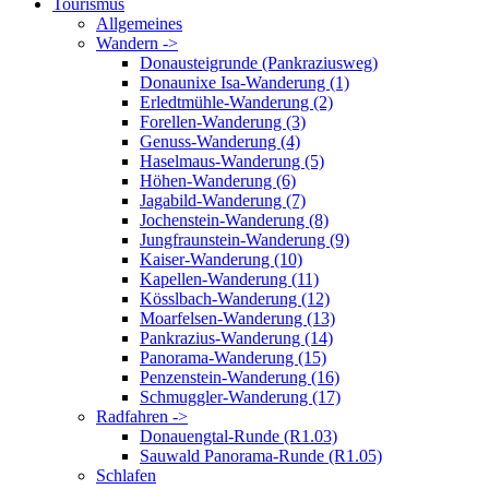
Tourismus
Allgemeines
Wandern ->
Donausteigrunde (Pankraziusweg)
Donaunixe Isa-Wanderung (1)
Erledtmühle-Wanderung (2)
Forellen-Wanderung (3)
Genuss-Wanderung (4)
Haselmaus-Wanderung (5)
Höhen-Wanderung (6)
Jagabild-Wanderung (7)
Jochenstein-Wanderung (8)
Jungfraunstein-Wanderung (9)
Kaiser-Wanderung (10)
Kapellen-Wanderung (11)
Kösslbach-Wanderung (12)
Moarfelsen-Wanderung (13)
Pankrazius-Wanderung (14)
Panorama-Wanderung (15)
Penzenstein-Wanderung (16)
Schmuggler-Wanderung (17)
Radfahren ->
Donauengtal-Runde (R1.03)
Sauwald Panorama-Runde (R1.05)
Schlafen