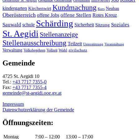
Gemeinde St. Aegidi
Gesundheit
Kundmachung
kindergarten
Kirchenwirt
Neubau
Kurs
Oberösterreich
offene Stellen
offene Jobs
Rotes Kreuz
Schärding
Sauwald
Soziales
schule
Sicherheit
Sitzung
St. Aegidi
Stellenanzeige
Stellenausschreibung
Teilzeit
Unterstützung
Veranstaltung
Verwaltung
Wahl
Volksbegehren
Vollzeit
zivilschutz
Gemeinde
4725 St. Aegidi 10
Tel.:
+43 7717 7355-0
Fax:
+43 7717 7355-4
gemeinde@st-aegidi.ooe.gv.at
Impressum
Datenschutzerklärung der Gemeinde
Öffnungszeiten:
Montag
7:00 – 12:00
13:00 – 17:00