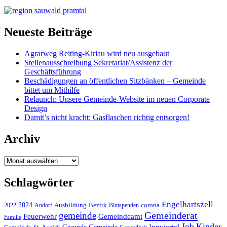
Neueste Beiträge
Agrarweg Reiting-Kiriau wird neu ausgebaut
Stellenausschreibung Sekretariat/Assistenz der
Geschäftsführung
Beschädigungen an öffentlichen Sitzbänken – Gemeinde
bittet um Mithilfe
Relaunch: Unsere Gemeinde-Website im neuen Corporate
Design
Damit’s nicht kracht: Gasflaschen richtig entsorgen!
Archiv
Archiv
Schlagwörter
Engelhartszell
2024
Bezirk
corona
Ausbildung
Blutspenden
2022
Andorf
Gemeinderat
gemeinde
Gemeindeamt
Feuerwehr
Familie
Job
Kinder
Gesunde Gemeinde
Innviertel