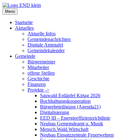
Zum
Inhalt
Menü
springen
Startseite
Aktuelles
Aktuelle Infos
Gemeindenachrichten
Digitale Amtstafel
Gemeindekalender
Gemeinde
Bürgermeister
Mitarbeiter
offene Stellen
Geschichte
Finanzen
Projekte ->
Sauwald Erdäpfel Kirtag 2026
Buchhaltungskooperation
Bürgerbeteiligung (Agenda21)
Digitalisierung
EED III – Energieeffizienzrichtlinie
Neubau Gemeindeamt u. Musik
Mensch.Wald.Wirtschaft
Neubau Einsatzzentrale Feuerwehren