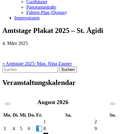
Gasthäuser
Panoramastraße
Fähren-Plan (Donau)
Impressionen
Amtstage Plakat 2025 – St. Ägidi
4. März 2025
Beitragsnavigation
« Amtstage 2025: Mag. Nina Zauner
Suche
nach:
Veranstaltungskalendar
August
2026
Mo.
Di.
Mi.
Do.
Fr.
Sa.
So.
1
2
3
4
5
6
7
8
9