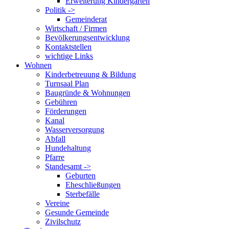
Erweiterung Kindergarten
Politik ->
Gemeinderat
Wirtschaft / Firmen
Bevölkerungsentwicklung
Kontaktstellen
wichtige Links
Wohnen
Kinderbetreuung & Bildung
Turnsaal Plan
Baugründe & Wohnungen
Gebühren
Förderungen
Kanal
Wasserversorgung
Abfall
Hundehaltung
Pfarre
Standesamt ->
Geburten
Eheschließungen
Sterbefälle
Vereine
Gesunde Gemeinde
Zivilschutz