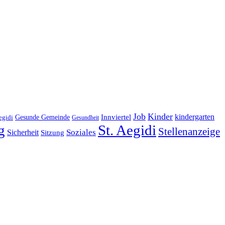
Job
Kinder
kindergarten
Gesunde Gemeinde
Innviertel
egidi
Gesundheit
g
St. Aegidi
Stellenanzeige
Soziales
Sicherheit
Sitzung