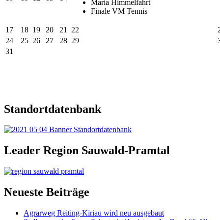
Maria Himmelfahrt
Finale VM Tennis
17
18
19
20
21
22
24
25
26
27
28
29
31
Standortdatenbank
Leader Region Sauwald-Pramtal
Neueste Beiträge
Agrarweg Reiting-Kiriau wird neu ausgebaut