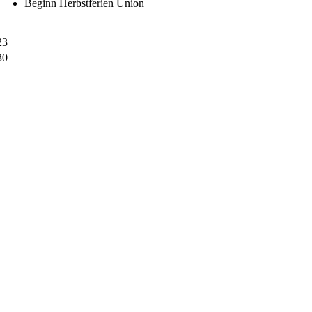
Beginn Herbstferien Union
23
30