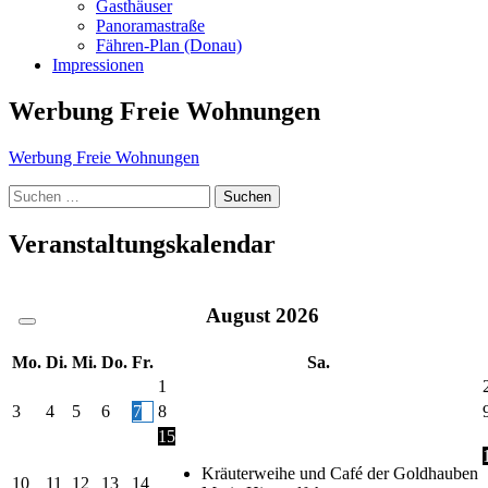
Gasthäuser
Panoramastraße
Fähren-Plan (Donau)
Impressionen
Werbung Freie Wohnungen
Werbung Freie Wohnungen
Suche
nach:
Veranstaltungskalendar
August
2026
Mo.
Di.
Mi.
Do.
Fr.
Sa.
1
3
4
5
6
7
8
15
Kräuterweihe und Café der Goldhauben
10
11
12
13
14