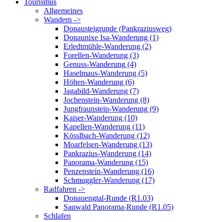
Tourismus
Allgemeines
Wandern ->
Donausteigrunde (Pankraziusweg)
Donaunixe Isa-Wanderung (1)
Erledtmühle-Wanderung (2)
Forellen-Wanderung (3)
Genuss-Wanderung (4)
Haselmaus-Wanderung (5)
Höhen-Wanderung (6)
Jagabild-Wanderung (7)
Jochenstein-Wanderung (8)
Jungfraunstein-Wanderung (9)
Kaiser-Wanderung (10)
Kapellen-Wanderung (11)
Kösslbach-Wanderung (12)
Moarfelsen-Wanderung (13)
Pankrazius-Wanderung (14)
Panorama-Wanderung (15)
Penzenstein-Wanderung (16)
Schmuggler-Wanderung (17)
Radfahren ->
Donauengtal-Runde (R1.03)
Sauwald Panorama-Runde (R1.05)
Schlafen