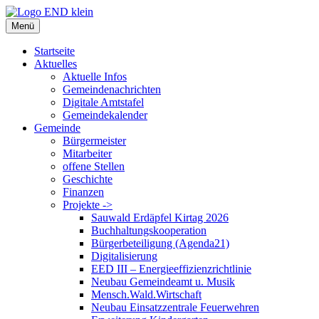
Zum
Inhalt
Menü
springen
Startseite
Aktuelles
Aktuelle Infos
Gemeindenachrichten
Digitale Amtstafel
Gemeindekalender
Gemeinde
Bürgermeister
Mitarbeiter
offene Stellen
Geschichte
Finanzen
Projekte ->
Sauwald Erdäpfel Kirtag 2026
Buchhaltungskooperation
Bürgerbeteiligung (Agenda21)
Digitalisierung
EED III – Energieeffizienzrichtlinie
Neubau Gemeindeamt u. Musik
Mensch.Wald.Wirtschaft
Neubau Einsatzzentrale Feuerwehren