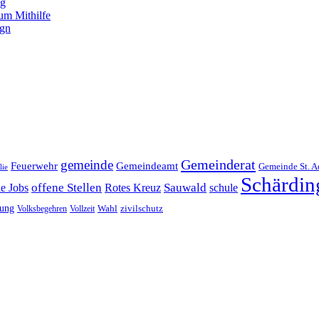
ng
um Mithilfe
ign
Gemeinderat
gemeinde
Gemeindeamt
Feuerwehr
Gemeinde St. A
lie
Schärdin
offene Stellen
Sauwald
ne Jobs
Rotes Kreuz
schule
tung
Wahl
Volksbegehren
Vollzeit
zivilschutz