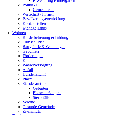
Erweiterung Kindergarten
Politik ->
Gemeinderat
Wirtschaft / Firmen
Bevölkerungsentwicklung
Kontaktstellen
wichtige Links
Wohnen
Kinderbetreuung & Bildung
Turnsaal Plan
Baugründe & Wohnungen
Gebühren
Förderungen
Kanal
Wasserversorgung
Abfall
Hundehaltung
Pfarre
Standesamt ->
Geburten
Eheschließungen
Sterbefälle
Vereine
Gesunde Gemeinde
Zivilschutz