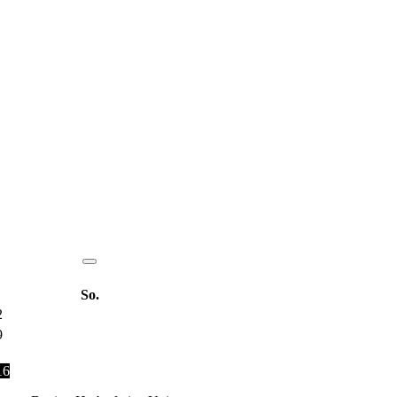
So.
2
9
16