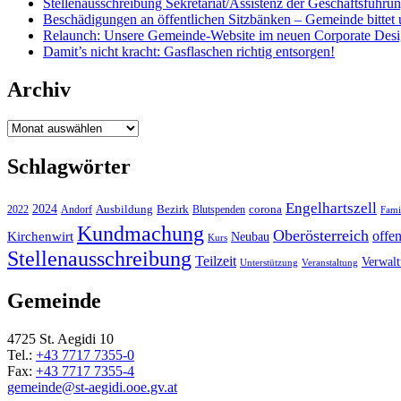
Stellenausschreibung Sekretariat/Assistenz der Geschäftsführu
Beschädigungen an öffentlichen Sitzbänken – Gemeinde bittet 
Relaunch: Unsere Gemeinde-Website im neuen Corporate Des
Damit’s nicht kracht: Gasflaschen richtig entsorgen!
Archiv
Archiv
Schlagwörter
Engelhartszell
2024
Bezirk
corona
Ausbildung
Blutspenden
2022
Andorf
Fami
Kundmachung
Oberösterreich
Kirchenwirt
offe
Neubau
Kurs
Stellenausschreibung
Teilzeit
Verwal
Unterstützung
Veranstaltung
Gemeinde
4725 St. Aegidi 10
Tel.:
+43 7717 7355-0
Fax:
+43 7717 7355-4
gemeinde@st-aegidi.ooe.gv.at