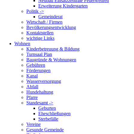
Neubau Einsatzzentrale Feuerwehren
Erweiterung Kindergarten
Politik ->
Gemeinderat
Wirtschaft / Firmen
Bevölkerungsentwicklung
Kontaktstellen
wichtige Links
Wohnen
Kinderbetreuung & Bildung
Turnsaal Plan
Baugründe & Wohnungen
Gebühren
Förderungen
Kanal
Wasserversorgung
Abfall
Hundehaltung
Pfarre
Standesamt ->
Geburten
Eheschließungen
Sterbefälle
Vereine
Gesunde Gemeinde