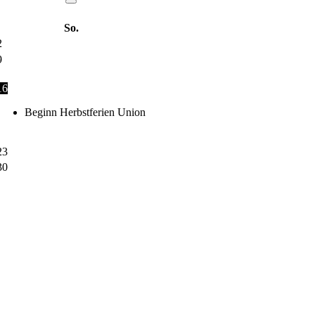
So.
2
9
16
Beginn Herbstferien Union
23
30