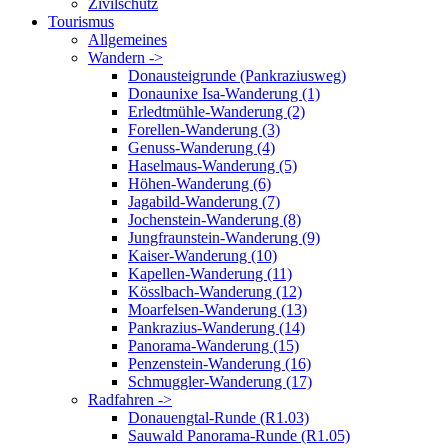
Zivilschutz
Tourismus
Allgemeines
Wandern ->
Donausteigrunde (Pankraziusweg)
Donaunixe Isa-Wanderung (1)
Erledtmühle-Wanderung (2)
Forellen-Wanderung (3)
Genuss-Wanderung (4)
Haselmaus-Wanderung (5)
Höhen-Wanderung (6)
Jagabild-Wanderung (7)
Jochenstein-Wanderung (8)
Jungfraunstein-Wanderung (9)
Kaiser-Wanderung (10)
Kapellen-Wanderung (11)
Kösslbach-Wanderung (12)
Moarfelsen-Wanderung (13)
Pankrazius-Wanderung (14)
Panorama-Wanderung (15)
Penzenstein-Wanderung (16)
Schmuggler-Wanderung (17)
Radfahren ->
Donauengtal-Runde (R1.03)
Sauwald Panorama-Runde (R1.05)