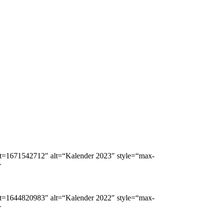
pg?t=1671542712″ alt=“Kalender 2023″ style=“max-
>
pg?t=1644820983″ alt=“Kalender 2022″ style=“max-
>