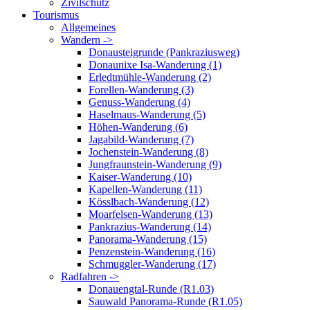
Zivilschutz
Tourismus
Allgemeines
Wandern ->
Donausteigrunde (Pankraziusweg)
Donaunixe Isa-Wanderung (1)
Erledtmühle-Wanderung (2)
Forellen-Wanderung (3)
Genuss-Wanderung (4)
Haselmaus-Wanderung (5)
Höhen-Wanderung (6)
Jagabild-Wanderung (7)
Jochenstein-Wanderung (8)
Jungfraunstein-Wanderung (9)
Kaiser-Wanderung (10)
Kapellen-Wanderung (11)
Kösslbach-Wanderung (12)
Moarfelsen-Wanderung (13)
Pankrazius-Wanderung (14)
Panorama-Wanderung (15)
Penzenstein-Wanderung (16)
Schmuggler-Wanderung (17)
Radfahren ->
Donauengtal-Runde (R1.03)
Sauwald Panorama-Runde (R1.05)