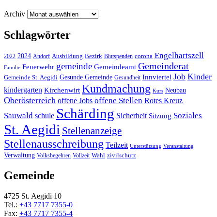
Archiv
Schlagwörter
Engelhartszell
2024
Bezirk
corona
Ausbildung
Blutspenden
2022
Andorf
Gemeinderat
gemeinde
Gemeindeamt
Feuerwehr
Familie
Job
Kinder
Gesunde Gemeinde
Innviertel
Gemeinde St. Aegidi
Gesundheit
Kundmachung
kindergarten
Kirchenwirt
Neubau
Kurs
Oberösterreich
offene Stellen
offene Jobs
Rotes Kreuz
Schärding
Sauwald
Soziales
schule
Sicherheit
Sitzung
St. Aegidi
Stellenanzeige
Stellenausschreibung
Teilzeit
Unterstützung
Veranstaltung
Verwaltung
Wahl
Volksbegehren
Vollzeit
zivilschutz
Gemeinde
4725 St. Aegidi 10
Tel.:
+43 7717 7355-0
Fax:
+43 7717 7355-4