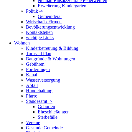
Neubau Einsatzzentrale Feuerwehren
Erweiterung Kindergarten
Politik ->
Gemeinderat
Wirtschaft / Firmen
Bevölkerungsentwicklung
Kontaktstellen
wichtige Links
Wohnen
Kinderbetreuung & Bildung
Turnsaal Plan
Baugründe & Wohnungen
Gebühren
Förderungen
Kanal
Wasserversorgung
Abfall
Hundehaltung
Pfarre
Standesamt ->
Geburten
Eheschließungen
Sterbefälle
Vereine
Gesunde Gemeinde