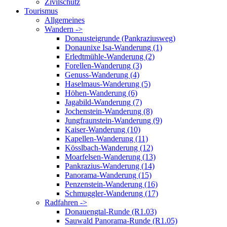
Zivilschutz
Tourismus
Allgemeines
Wandern ->
Donausteigrunde (Pankraziusweg)
Donaunixe Isa-Wanderung (1)
Erledtmühle-Wanderung (2)
Forellen-Wanderung (3)
Genuss-Wanderung (4)
Haselmaus-Wanderung (5)
Höhen-Wanderung (6)
Jagabild-Wanderung (7)
Jochenstein-Wanderung (8)
Jungfraunstein-Wanderung (9)
Kaiser-Wanderung (10)
Kapellen-Wanderung (11)
Kösslbach-Wanderung (12)
Moarfelsen-Wanderung (13)
Pankrazius-Wanderung (14)
Panorama-Wanderung (15)
Penzenstein-Wanderung (16)
Schmuggler-Wanderung (17)
Radfahren ->
Donauengtal-Runde (R1.03)
Sauwald Panorama-Runde (R1.05)