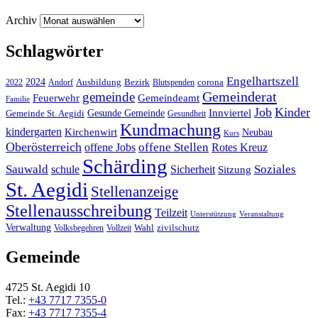
Archiv
Schlagwörter
Engelhartszell
2024
Bezirk
corona
Ausbildung
Blutspenden
2022
Andorf
Gemeinderat
gemeinde
Gemeindeamt
Feuerwehr
Familie
Job
Kinder
Gesunde Gemeinde
Innviertel
Gemeinde St. Aegidi
Gesundheit
Kundmachung
kindergarten
Kirchenwirt
Neubau
Kurs
Oberösterreich
offene Stellen
offene Jobs
Rotes Kreuz
Schärding
Sauwald
Soziales
schule
Sicherheit
Sitzung
St. Aegidi
Stellenanzeige
Stellenausschreibung
Teilzeit
Unterstützung
Veranstaltung
Verwaltung
Wahl
Volksbegehren
Vollzeit
zivilschutz
Gemeinde
4725 St. Aegidi 10
Tel.:
+43 7717 7355-0
Fax:
+43 7717 7355-4