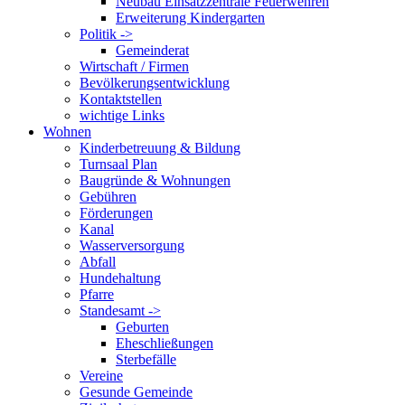
Neubau Einsatzzentrale Feuerwehren
Erweiterung Kindergarten
Politik ->
Gemeinderat
Wirtschaft / Firmen
Bevölkerungsentwicklung
Kontaktstellen
wichtige Links
Wohnen
Kinderbetreuung & Bildung
Turnsaal Plan
Baugründe & Wohnungen
Gebühren
Förderungen
Kanal
Wasserversorgung
Abfall
Hundehaltung
Pfarre
Standesamt ->
Geburten
Eheschließungen
Sterbefälle
Vereine
Gesunde Gemeinde