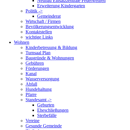
Neubau Einsatzzentrale Feuerwehren
Erweiterung Kindergarten
Politik ->
Gemeinderat
Wirtschaft / Firmen
Bevölkerungsentwicklung
Kontaktstellen
wichtige Links
Wohnen
Kinderbetreuung & Bildung
Turnsaal Plan
Baugründe & Wohnungen
Gebühren
Förderungen
Kanal
Wasserversorgung
Abfall
Hundehaltung
Pfarre
Standesamt ->
Geburten
Eheschließungen
Sterbefälle
Vereine
Gesunde Gemeinde