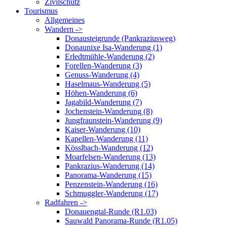
Zivilschutz
Tourismus
Allgemeines
Wandern ->
Donausteigrunde (Pankraziusweg)
Donaunixe Isa-Wanderung (1)
Erledtmühle-Wanderung (2)
Forellen-Wanderung (3)
Genuss-Wanderung (4)
Haselmaus-Wanderung (5)
Höhen-Wanderung (6)
Jagabild-Wanderung (7)
Jochenstein-Wanderung (8)
Jungfraunstein-Wanderung (9)
Kaiser-Wanderung (10)
Kapellen-Wanderung (11)
Kösslbach-Wanderung (12)
Moarfelsen-Wanderung (13)
Pankrazius-Wanderung (14)
Panorama-Wanderung (15)
Penzenstein-Wanderung (16)
Schmuggler-Wanderung (17)
Radfahren ->
Donauengtal-Runde (R1.03)
Sauwald Panorama-Runde (R1.05)