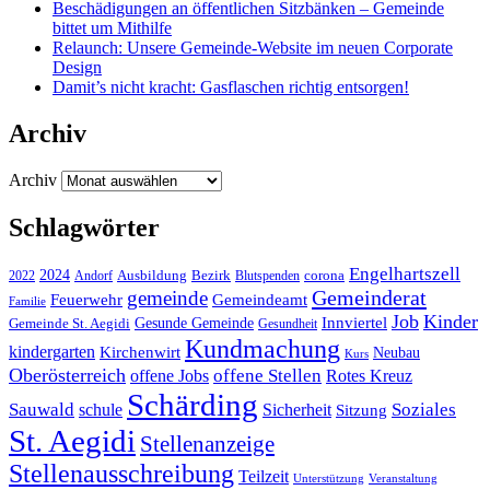
Beschädigungen an öffentlichen Sitzbänken – Gemeinde
bittet um Mithilfe
Relaunch: Unsere Gemeinde-Website im neuen Corporate
Design
Damit’s nicht kracht: Gasflaschen richtig entsorgen!
Archiv
Archiv
Schlagwörter
Engelhartszell
2024
Bezirk
corona
Ausbildung
Blutspenden
2022
Andorf
Gemeinderat
gemeinde
Gemeindeamt
Feuerwehr
Familie
Job
Kinder
Gesunde Gemeinde
Innviertel
Gemeinde St. Aegidi
Gesundheit
Kundmachung
kindergarten
Kirchenwirt
Neubau
Kurs
Oberösterreich
offene Stellen
offene Jobs
Rotes Kreuz
Schärding
Sauwald
Soziales
schule
Sicherheit
Sitzung
St. Aegidi
Stellenanzeige
Stellenausschreibung
Teilzeit
Unterstützung
Veranstaltung