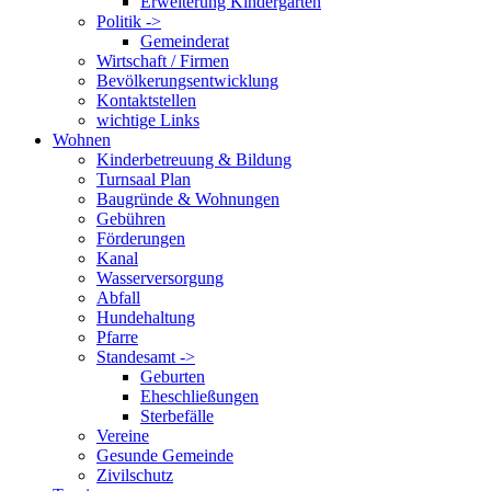
Erweiterung Kindergarten
Politik ->
Gemeinderat
Wirtschaft / Firmen
Bevölkerungsentwicklung
Kontaktstellen
wichtige Links
Wohnen
Kinderbetreuung & Bildung
Turnsaal Plan
Baugründe & Wohnungen
Gebühren
Förderungen
Kanal
Wasserversorgung
Abfall
Hundehaltung
Pfarre
Standesamt ->
Geburten
Eheschließungen
Sterbefälle
Vereine
Gesunde Gemeinde
Zivilschutz