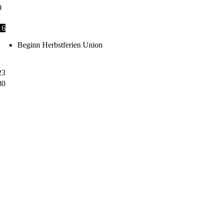
9
16
Beginn Herbstferien Union
23
30