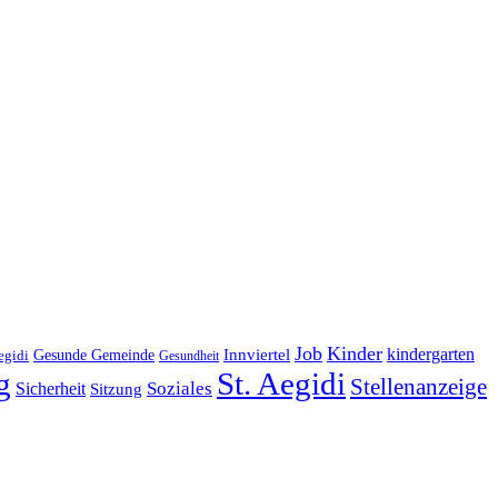
Job
Kinder
kindergarten
Gesunde Gemeinde
Innviertel
egidi
Gesundheit
g
St. Aegidi
Stellenanzeige
Soziales
Sicherheit
Sitzung