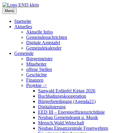
Zum
Inhalt
Menü
springen
Startseite
Aktuelles
Aktuelle Infos
Gemeindenachrichten
Digitale Amtstafel
Gemeindekalender
Gemeinde
Bürgermeister
Mitarbeiter
offene Stellen
Geschichte
Finanzen
Projekte ->
Sauwald Erdäpfel Kirtag 2026
Buchhaltungskooperation
Bürgerbeteiligung (Agenda21)
Digitalisierung
EED III – Energieeffizienzrichtlinie
Neubau Gemeindeamt u. Musik
Mensch.Wald.Wirtschaft
Neubau Einsatzzentrale Feuerwehren