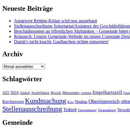
Neueste Beiträge
Agrarweg Reiting-Kiriau wird neu ausgebaut
Stellenausschreibung Sekretariat/Assistenz der Geschäftsführu
Beschädigungen an öffentlichen Sitzbänken – Gemeinde bittet 
Relaunch: Unsere Gemeinde-Website im neuen Corporate Des
Damit’s nicht kracht: Gasflaschen richtig entsorgen!
Archiv
Archiv
Schlagwörter
Engelhartszell
2024
Bezirk
corona
Ausbildung
Blutspenden
2022
Andorf
Fami
Kundmachung
Oberösterreich
Kirchenwirt
offe
Neubau
Kurs
Stellenausschreibung
Teilzeit
Verwal
Unterstützung
Veranstaltung
Gemeinde