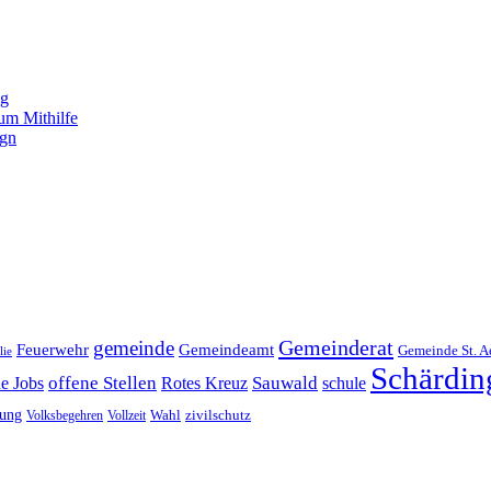
ng
um Mithilfe
ign
Gemeinderat
gemeinde
Gemeindeamt
Feuerwehr
Gemeinde St. A
lie
Schärdin
offene Stellen
Sauwald
ne Jobs
Rotes Kreuz
schule
tung
Wahl
Volksbegehren
Vollzeit
zivilschutz