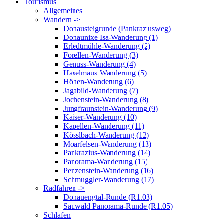
Tourismus
Allgemeines
Wandern ->
Donausteigrunde (Pankraziusweg)
Donaunixe Isa-Wanderung (1)
Erledtmühle-Wanderung (2)
Forellen-Wanderung (3)
Genuss-Wanderung (4)
Haselmaus-Wanderung (5)
Höhen-Wanderung (6)
Jagabild-Wanderung (7)
Jochenstein-Wanderung (8)
Jungfraunstein-Wanderung (9)
Kaiser-Wanderung (10)
Kapellen-Wanderung (11)
Kösslbach-Wanderung (12)
Moarfelsen-Wanderung (13)
Pankrazius-Wanderung (14)
Panorama-Wanderung (15)
Penzenstein-Wanderung (16)
Schmuggler-Wanderung (17)
Radfahren ->
Donauengtal-Runde (R1.03)
Sauwald Panorama-Runde (R1.05)
Schlafen