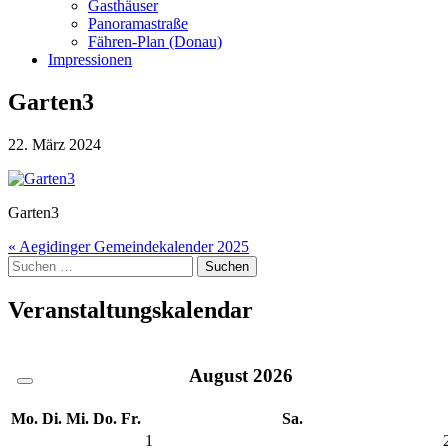
Gasthäuser
Panoramastraße
Fähren-Plan (Donau)
Impressionen
Garten3
22. März 2024
Garten3
Beitragsnavigation
« Aegidinger Gemeindekalender 2025
Suche
nach:
Veranstaltungskalendar
August
2026
Mo.
Di.
Mi.
Do.
Fr.
Sa.
1