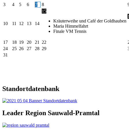
3
4
5
6
7
8
15
Kräuterweihe und Café der Goldhauben
10
11
12
13
14
Maria Himmelfahrt
Finale VM Tennis
17
18
19
20
21
22
24
25
26
27
28
29
31
Standortdatenbank
Leader Region Sauwald-Pramtal