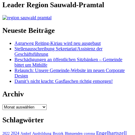
Leader Region Sauwald-Pramtal
Neueste Beiträge
Agrarweg Reiting-Kiriau wird neu ausgebaut
Stellenausschreibung Sekretariat/Assistenz der
Geschäftsführung
Beschädigungen an öffentlichen Sitzbänken – Gemeinde
bittet um Mithilfe
Relaunch: Unsere Gemeinde-Website im neuen Corporate
Design
Damit’s nicht kracht: Gasflaschen richtig entsorgen!
Archiv
Archiv
Schlagwörter
Engelhartszell
2024
Bezirk
corona
Ausbildung
Blutspenden
2022
Andorf