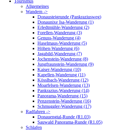
Tourismus
Allgemeines
Wandern ->
Donausteigrunde (Pankraziusweg)
Donaunixe Isa-Wanderung (1)
Erledtmühle-Wanderung (2)
Forellen-Wanderung (3)
Genuss-Wanderung (4)
Haselmaus-Wanderung (5)
Höhen-Wanderung (6)
Jagabild-Wanderung (7)
Jochenstein-Wanderung (8)
Jungfraunstein-Wanderung (9)
Kaiser-Wanderung (10)
Kapellen-Wanderung (11)
Kösslbach-Wanderung (12)
Moarfelsen-Wanderung (13)
Pankrazius-Wanderung (14)
Panorama-Wanderung (15)
Penzenstein-Wanderung (16)
Schmuggler-Wanderung (17)
Radfahren ->
Donauengtal-Runde (R1.03)
Sauwald Panorama-Runde (R1.05)
Schlafen