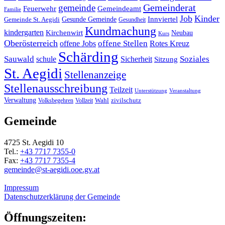
Gemeinderat
gemeinde
Gemeindeamt
Feuerwehr
Familie
Job
Kinder
Gesunde Gemeinde
Innviertel
Gemeinde St. Aegidi
Gesundheit
Kundmachung
kindergarten
Kirchenwirt
Neubau
Kurs
Oberösterreich
offene Stellen
offene Jobs
Rotes Kreuz
Schärding
Sauwald
Soziales
schule
Sicherheit
Sitzung
St. Aegidi
Stellenanzeige
Stellenausschreibung
Teilzeit
Unterstützung
Veranstaltung
Verwaltung
Wahl
Volksbegehren
Vollzeit
zivilschutz
Gemeinde
4725 St. Aegidi 10
Tel.:
+43 7717 7355-0
Fax:
+43 7717 7355-4
gemeinde@st-aegidi.ooe.gv.at
Impressum
Datenschutzerklärung der Gemeinde
Öffnungszeiten: