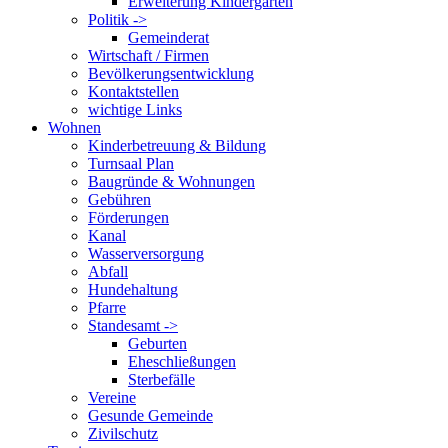
Erweiterung Kindergarten
Politik ->
Gemeinderat
Wirtschaft / Firmen
Bevölkerungsentwicklung
Kontaktstellen
wichtige Links
Wohnen
Kinderbetreuung & Bildung
Turnsaal Plan
Baugründe & Wohnungen
Gebühren
Förderungen
Kanal
Wasserversorgung
Abfall
Hundehaltung
Pfarre
Standesamt ->
Geburten
Eheschließungen
Sterbefälle
Vereine
Gesunde Gemeinde
Zivilschutz