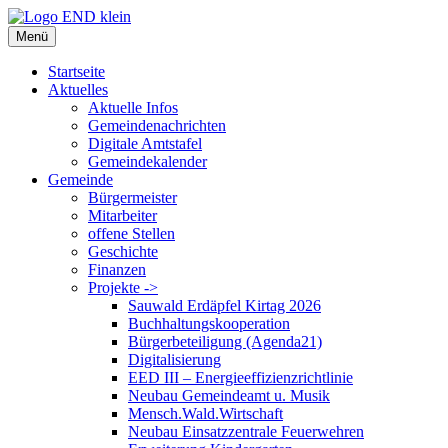
Zum
Inhalt
Menü
springen
Startseite
Aktuelles
Aktuelle Infos
Gemeindenachrichten
Digitale Amtstafel
Gemeindekalender
Gemeinde
Bürgermeister
Mitarbeiter
offene Stellen
Geschichte
Finanzen
Projekte ->
Sauwald Erdäpfel Kirtag 2026
Buchhaltungskooperation
Bürgerbeteiligung (Agenda21)
Digitalisierung
EED III – Energieeffizienzrichtlinie
Neubau Gemeindeamt u. Musik
Mensch.Wald.Wirtschaft
Neubau Einsatzzentrale Feuerwehren