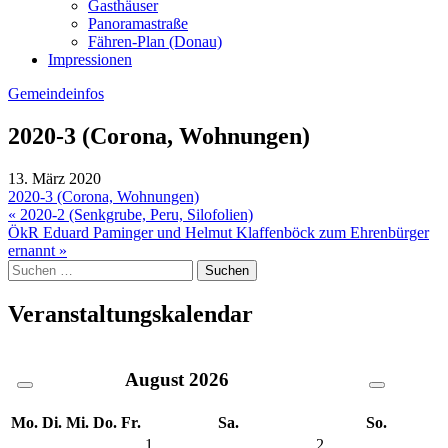
Gasthäuser
Panoramastraße
Fähren-Plan (Donau)
Impressionen
Gemeindeinfos
2020-3 (Corona, Wohnungen)
13. März 2020
2020-3 (Corona, Wohnungen)
Beitragsnavigation
« 2020-2 (Senkgrube, Peru, Silofolien)
ÖkR Eduard Paminger und Helmut Klaffenböck zum Ehrenbürger
ernannt »
Suche
nach:
Veranstaltungskalendar
August
2026
Mo.
Di.
Mi.
Do.
Fr.
Sa.
So.
1
2