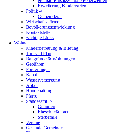
Neubau Einsatzzentrale Feuerwehren
Erweiterung Kindergarten
Politik ->
Gemeinderat
Wirtschaft / Firmen
Bevölkerungsentwicklung
Kontaktstellen
wichtige Links
Wohnen
Kinderbetreuung & Bildung
Turnsaal Plan
Baugründe & Wohnungen
Gebühren
Förderungen
Kanal
Wasserversorgung
Abfall
Hundehaltung
Pfarre
Standesamt ->
Geburten
Eheschließungen
Sterbefälle
Vereine
Gesunde Gemeinde