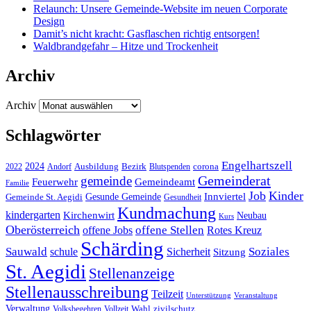
Relaunch: Unsere Gemeinde-Website im neuen Corporate
Design
Damit’s nicht kracht: Gasflaschen richtig entsorgen!
Waldbrandgefahr – Hitze und Trockenheit
Archiv
Archiv
Schlagwörter
Engelhartszell
2024
Bezirk
corona
Ausbildung
Blutspenden
2022
Andorf
Gemeinderat
gemeinde
Gemeindeamt
Feuerwehr
Familie
Job
Kinder
Gesunde Gemeinde
Innviertel
Gemeinde St. Aegidi
Gesundheit
Kundmachung
kindergarten
Kirchenwirt
Neubau
Kurs
Oberösterreich
offene Stellen
offene Jobs
Rotes Kreuz
Schärding
Sauwald
Soziales
schule
Sicherheit
Sitzung
St. Aegidi
Stellenanzeige
Stellenausschreibung
Teilzeit
Unterstützung
Veranstaltung
Verwaltung
Wahl
Volksbegehren
Vollzeit
zivilschutz