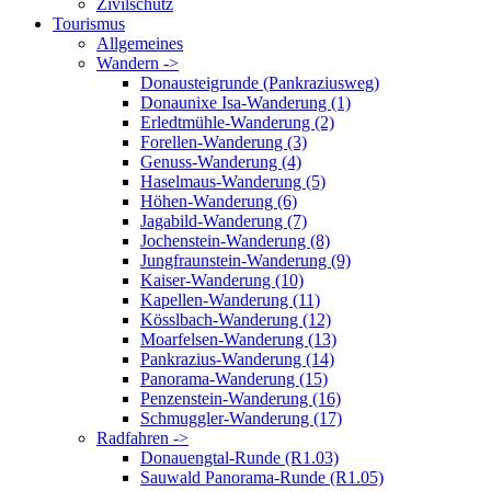
Zivilschutz
Tourismus
Allgemeines
Wandern ->
Donausteigrunde (Pankraziusweg)
Donaunixe Isa-Wanderung (1)
Erledtmühle-Wanderung (2)
Forellen-Wanderung (3)
Genuss-Wanderung (4)
Haselmaus-Wanderung (5)
Höhen-Wanderung (6)
Jagabild-Wanderung (7)
Jochenstein-Wanderung (8)
Jungfraunstein-Wanderung (9)
Kaiser-Wanderung (10)
Kapellen-Wanderung (11)
Kösslbach-Wanderung (12)
Moarfelsen-Wanderung (13)
Pankrazius-Wanderung (14)
Panorama-Wanderung (15)
Penzenstein-Wanderung (16)
Schmuggler-Wanderung (17)
Radfahren ->
Donauengtal-Runde (R1.03)
Sauwald Panorama-Runde (R1.05)