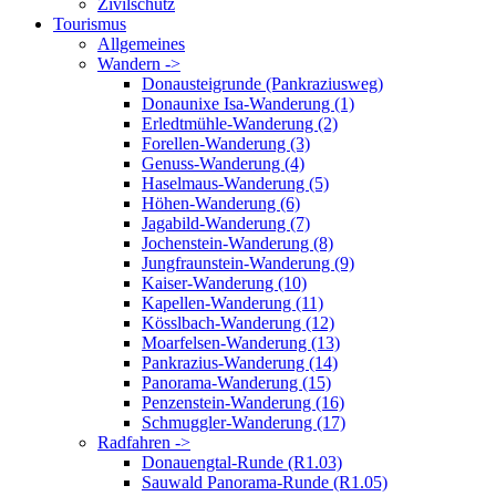
Zivilschutz
Tourismus
Allgemeines
Wandern ->
Donausteigrunde (Pankraziusweg)
Donaunixe Isa-Wanderung (1)
Erledtmühle-Wanderung (2)
Forellen-Wanderung (3)
Genuss-Wanderung (4)
Haselmaus-Wanderung (5)
Höhen-Wanderung (6)
Jagabild-Wanderung (7)
Jochenstein-Wanderung (8)
Jungfraunstein-Wanderung (9)
Kaiser-Wanderung (10)
Kapellen-Wanderung (11)
Kösslbach-Wanderung (12)
Moarfelsen-Wanderung (13)
Pankrazius-Wanderung (14)
Panorama-Wanderung (15)
Penzenstein-Wanderung (16)
Schmuggler-Wanderung (17)
Radfahren ->
Donauengtal-Runde (R1.03)
Sauwald Panorama-Runde (R1.05)