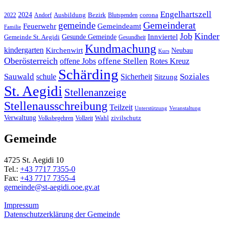
Engelhartszell
2024
Bezirk
corona
Ausbildung
Blutspenden
2022
Andorf
Gemeinderat
gemeinde
Gemeindeamt
Feuerwehr
Familie
Job
Kinder
Gesunde Gemeinde
Innviertel
Gemeinde St. Aegidi
Gesundheit
Kundmachung
kindergarten
Kirchenwirt
Neubau
Kurs
Oberösterreich
offene Stellen
offene Jobs
Rotes Kreuz
Schärding
Sauwald
Soziales
schule
Sicherheit
Sitzung
St. Aegidi
Stellenanzeige
Stellenausschreibung
Teilzeit
Unterstützung
Veranstaltung
Verwaltung
Wahl
Volksbegehren
Vollzeit
zivilschutz
Gemeinde
4725 St. Aegidi 10
Tel.:
+43 7717 7355-0
Fax:
+43 7717 7355-4
gemeinde@st-aegidi.ooe.gv.at
Impressum
Datenschutzerklärung der Gemeinde