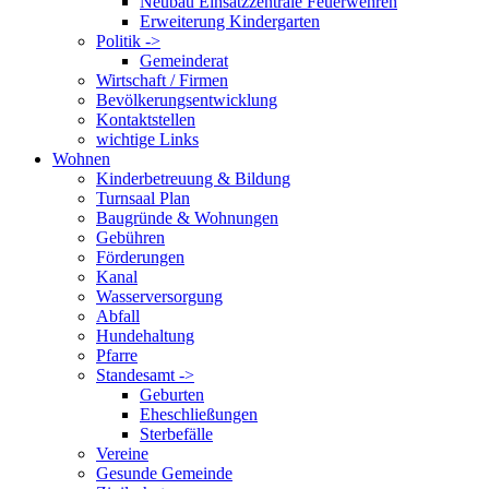
Neubau Einsatzzentrale Feuerwehren
Erweiterung Kindergarten
Politik ->
Gemeinderat
Wirtschaft / Firmen
Bevölkerungsentwicklung
Kontaktstellen
wichtige Links
Wohnen
Kinderbetreuung & Bildung
Turnsaal Plan
Baugründe & Wohnungen
Gebühren
Förderungen
Kanal
Wasserversorgung
Abfall
Hundehaltung
Pfarre
Standesamt ->
Geburten
Eheschließungen
Sterbefälle
Vereine
Gesunde Gemeinde