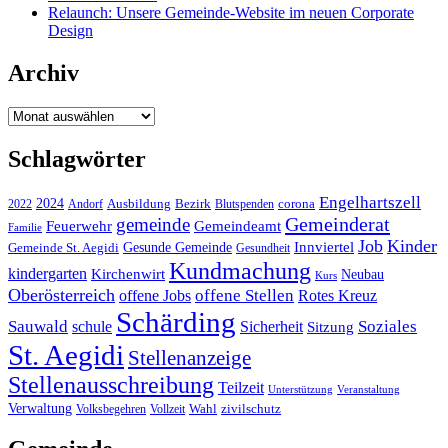
Relaunch: Unsere Gemeinde-Website im neuen Corporate
Design
Archiv
Archiv
Schlagwörter
Engelhartszell
2024
Bezirk
corona
Ausbildung
Blutspenden
2022
Andorf
Gemeinderat
gemeinde
Gemeindeamt
Feuerwehr
Familie
Job
Kinder
Gesunde Gemeinde
Innviertel
Gemeinde St. Aegidi
Gesundheit
Kundmachung
kindergarten
Kirchenwirt
Neubau
Kurs
Oberösterreich
offene Stellen
offene Jobs
Rotes Kreuz
Schärding
Sauwald
Soziales
schule
Sicherheit
Sitzung
St. Aegidi
Stellenanzeige
Stellenausschreibung
Teilzeit
Unterstützung
Veranstaltung
Verwaltung
Wahl
Volksbegehren
Vollzeit
zivilschutz