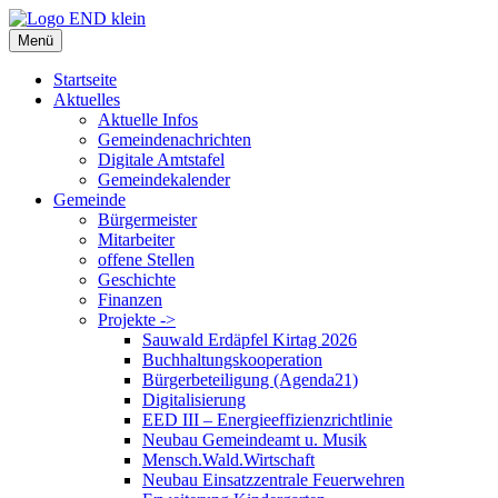
Zum
Inhalt
Menü
springen
Startseite
Aktuelles
Aktuelle Infos
Gemeindenachrichten
Digitale Amtstafel
Gemeindekalender
Gemeinde
Bürgermeister
Mitarbeiter
offene Stellen
Geschichte
Finanzen
Projekte ->
Sauwald Erdäpfel Kirtag 2026
Buchhaltungskooperation
Bürgerbeteiligung (Agenda21)
Digitalisierung
EED III – Energieeffizienzrichtlinie
Neubau Gemeindeamt u. Musik
Mensch.Wald.Wirtschaft
Neubau Einsatzzentrale Feuerwehren