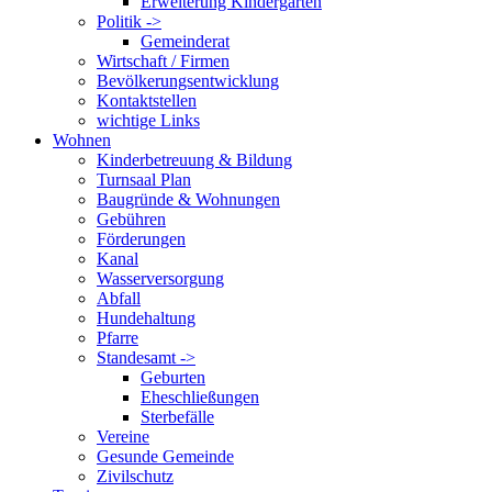
Erweiterung Kindergarten
Politik ->
Gemeinderat
Wirtschaft / Firmen
Bevölkerungsentwicklung
Kontaktstellen
wichtige Links
Wohnen
Kinderbetreuung & Bildung
Turnsaal Plan
Baugründe & Wohnungen
Gebühren
Förderungen
Kanal
Wasserversorgung
Abfall
Hundehaltung
Pfarre
Standesamt ->
Geburten
Eheschließungen
Sterbefälle
Vereine
Gesunde Gemeinde
Zivilschutz