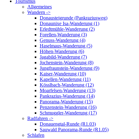
Tourismus
Allgemeines
Wandern ->
Donausteigrunde (Pankraziusweg)
Donaunixe Isa-Wanderung (1)
Erledtmühle-Wanderung (2)
Forellen-Wanderung (3)
Genuss-Wanderung (4)
Haselmaus-Wanderung (5)
Höhen-Wanderung (6)
Jagabild-Wanderung (7)
Jochenstein-Wanderung (8)
Jungfraunstein-Wanderung (9)
Kaiser-Wanderung (10)
Kapellen-Wanderung (11)
Kösslbach-Wanderung (12)
Moarfelsen-Wanderung (13)
Pankrazius-Wanderung (14)
Panorama-Wanderung (15)
Penzenstein-Wanderung (16)
Schmuggler-Wanderung (17)
Radfahren ->
Donauengtal-Runde (R1.03)
Sauwald Panorama-Runde (R1.05)
Schlafen