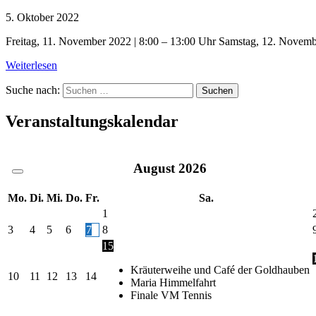
5. Oktober 2022
Freitag, 11. November 2022 | 8:00 – 13:00 Uhr Samstag, 12. Novembe
Weiterlesen
Suche nach:
Veranstaltungskalendar
August
2026
Mo.
Di.
Mi.
Do.
Fr.
Sa.
1
3
4
5
6
7
8
15
Kräuterweihe und Café der Goldhauben
10
11
12
13
14
Maria Himmelfahrt
Finale VM Tennis