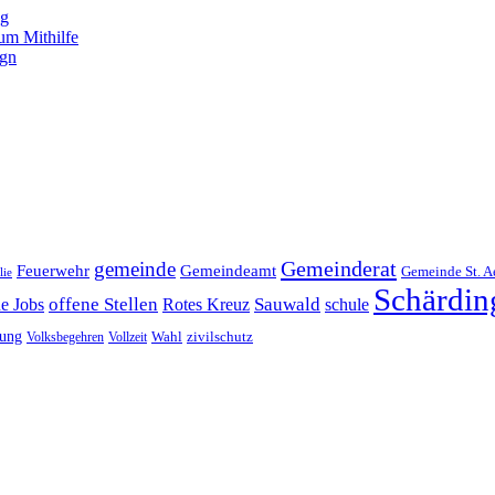
ng
um Mithilfe
ign
Gemeinderat
gemeinde
Gemeindeamt
Feuerwehr
Gemeinde St. A
lie
Schärdin
offene Stellen
Sauwald
ne Jobs
Rotes Kreuz
schule
tung
Wahl
Volksbegehren
Vollzeit
zivilschutz