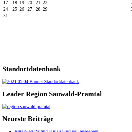
17
18
19
20
21
22
24
25
26
27
28
29
31
Standortdatenbank
Leader Region Sauwald-Pramtal
Neueste Beiträge
Agrarweg Reiting-Kiriau wird neu ausgebaut