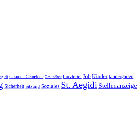
Job
Kinder
kindergarten
Gesunde Gemeinde
Innviertel
egidi
Gesundheit
g
St. Aegidi
Stellenanzeige
Soziales
Sicherheit
Sitzung