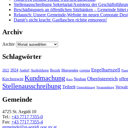
Stellenausschreibung Sekretariat/Assistenz der Geschäftsführu
Beschädigungen an öffentlichen Sitzbänken – Gemeinde bittet 
Relaunch: Unsere Gemeinde-Website im neuen Corporate Des
Damit’s nicht kracht: Gasflaschen richtig entsorgen!
Archiv
Archiv
Schlagwörter
Engelhartszell
2024
Bezirk
corona
Ausbildung
Blutspenden
2022
Andorf
Fami
Kundmachung
Oberösterreich
Kirchenwirt
offe
Neubau
Kurs
Stellenausschreibung
Teilzeit
Verwal
Unterstützung
Veranstaltung
Gemeinde
4725 St. Aegidi 10
Tel.:
+43 7717 7355-0
Fax:
+43 7717 7355-4
gemeinde@st-aegidi.ooe.gv.at