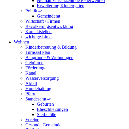
Neubau Einsatzzentrale Feuerwehren
Erweiterung Kindergarten
Politik ->
Gemeinderat
Wirtschaft / Firmen
Bevölkerungsentwicklung
Kontaktstellen
wichtige Links
Wohnen
Kinderbetreuung & Bildung
Turnsaal Plan
Baugründe & Wohnungen
Gebühren
Förderungen
Kanal
Wasserversorgung
Abfall
Hundehaltung
Pfarre
Standesamt ->
Geburten
Eheschließungen
Sterbefälle
Vereine
Gesunde Gemeinde