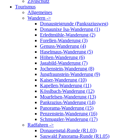
Zivilschutz
Tourismus
Allgemeines
Wandern ->
Donausteigrunde (Pankraziusweg)
Donaunixe Isa-Wanderung (1)
Erledtmühle-Wanderung (2)
Forellen-Wanderung (3)
Genuss-Wanderung (4)
Haselmaus-Wanderung (5)
Höhen-Wanderung (6)
Jagabild-Wanderung (7)
Jochenstein-Wanderung (8)
Jungfraunstein-Wanderung (9)
Kaiser-Wanderung (10)
Kapellen-Wanderung (11)
Kösslbach-Wanderung (12)
Moarfelsen-Wanderung (13)
Pankrazius-Wanderung (14)
Panorama-Wanderung (15)
Penzenstein-Wanderung (16)
Schmuggler-Wanderung (17)
Radfahren ->
Donauengtal-Runde (R1.03)
Sauwald Panorama-Runde (R1.05)