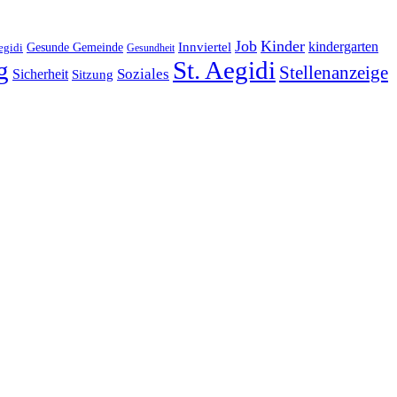
Job
Kinder
kindergarten
Gesunde Gemeinde
Innviertel
egidi
Gesundheit
g
St. Aegidi
Stellenanzeige
Soziales
Sicherheit
Sitzung