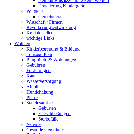
Neubau Einsatzzentrale Feuerwehren
Erweiterung Kindergarten
Politik ->
Gemeinderat
Wirtschaft / Firmen
Bevölkerungsentwicklung
Kontaktstellen
wichtige Links
Wohnen
Kinderbetreuung & Bildung
Turnsaal Plan
Baugründe & Wohnungen
Gebühren
Förderungen
Kanal
Wasserversorgung
Abfall
Hundehaltung
Pfarre
Standesamt ->
Geburten
Eheschließungen
Sterbefälle
Vereine
Gesunde Gemeinde