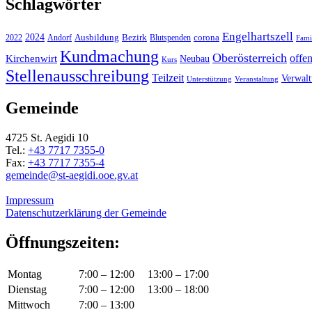
Schlagwörter
Engelhartszell
2024
Bezirk
corona
Ausbildung
Blutspenden
2022
Andorf
Fami
Kundmachung
Oberösterreich
Kirchenwirt
offe
Neubau
Kurs
Stellenausschreibung
Teilzeit
Verwal
Unterstützung
Veranstaltung
Gemeinde
4725 St. Aegidi 10
Tel.:
+43 7717 7355-0
Fax:
+43 7717 7355-4
gemeinde@st-aegidi.ooe.gv.at
Impressum
Datenschutzerklärung der Gemeinde
Öffnungszeiten:
Montag
7:00 – 12:00
13:00 – 17:00
Dienstag
7:00 – 12:00
13:00 – 18:00
Mittwoch
7:00 – 13:00