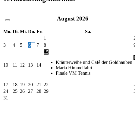
August
2026
Mo.
Di.
Mi.
Do.
Fr.
Sa.
1
3
4
5
6
7
8
15
Kräuterweihe und Café der Goldhauben
10
11
12
13
14
Maria Himmelfahrt
Finale VM Tennis
17
18
19
20
21
22
24
25
26
27
28
29
31