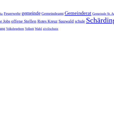
Gemeinderat
gemeinde
Gemeindeamt
Feuerwehr
Gemeinde St. A
lie
Schärdin
offene Stellen
Sauwald
ne Jobs
Rotes Kreuz
schule
tung
Wahl
Volksbegehren
Vollzeit
zivilschutz