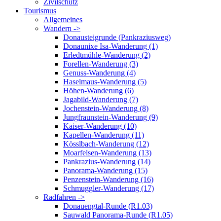
Zivilschutz
Tourismus
Allgemeines
Wandern ->
Donausteigrunde (Pankraziusweg)
Donaunixe Isa-Wanderung (1)
Erledtmühle-Wanderung (2)
Forellen-Wanderung (3)
Genuss-Wanderung (4)
Haselmaus-Wanderung (5)
Höhen-Wanderung (6)
Jagabild-Wanderung (7)
Jochenstein-Wanderung (8)
Jungfraunstein-Wanderung (9)
Kaiser-Wanderung (10)
Kapellen-Wanderung (11)
Kösslbach-Wanderung (12)
Moarfelsen-Wanderung (13)
Pankrazius-Wanderung (14)
Panorama-Wanderung (15)
Penzenstein-Wanderung (16)
Schmuggler-Wanderung (17)
Radfahren ->
Donauengtal-Runde (R1.03)
Sauwald Panorama-Runde (R1.05)