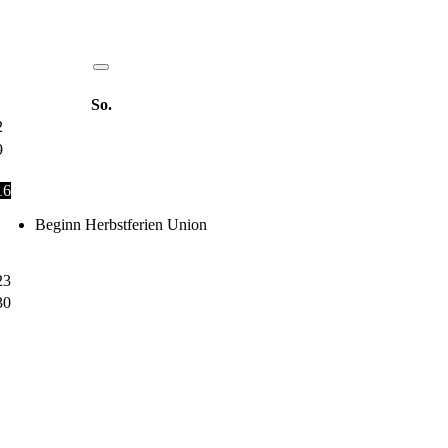
So.
2
9
16
Beginn Herbstferien Union
23
30