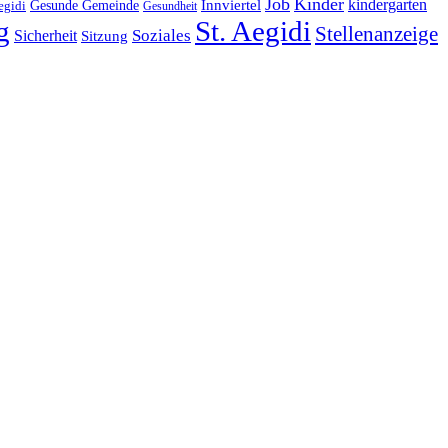
Job
Kinder
kindergarten
Gesunde Gemeinde
Innviertel
egidi
Gesundheit
g
St. Aegidi
Stellenanzeige
Soziales
Sicherheit
Sitzung