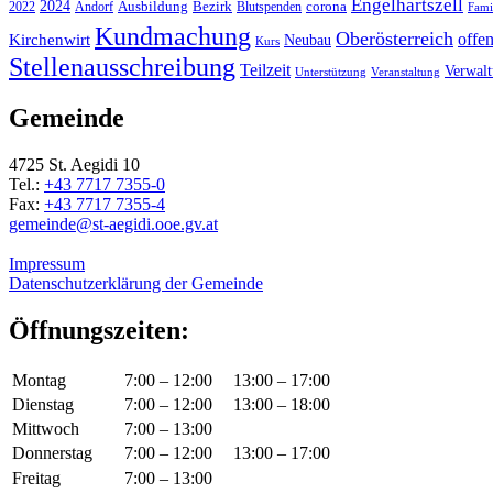
Engelhartszell
2024
Bezirk
corona
Ausbildung
Blutspenden
2022
Andorf
Fami
Kundmachung
Oberösterreich
Kirchenwirt
offe
Neubau
Kurs
Stellenausschreibung
Teilzeit
Verwal
Unterstützung
Veranstaltung
Gemeinde
4725 St. Aegidi 10
Tel.:
+43 7717 7355-0
Fax:
+43 7717 7355-4
gemeinde@st-aegidi.ooe.gv.at
Impressum
Datenschutzerklärung der Gemeinde
Öffnungszeiten:
Montag
7:00 – 12:00
13:00 – 17:00
Dienstag
7:00 – 12:00
13:00 – 18:00
Mittwoch
7:00 – 13:00
Donnerstag
7:00 – 12:00
13:00 – 17:00
Freitag
7:00 – 13:00