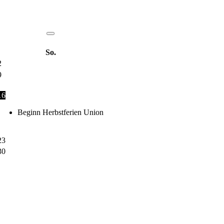
So.
2
9
16
Beginn Herbstferien Union
23
30