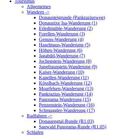
Tourismus
Allgemeines
Wandern ->
Donausteigrunde (Pankraziusweg)
Donaunixe Isa-Wanderung (1)
Erledtmühle-Wanderung (2)
Forellen-Wanderung (3)
Genuss-Wanderung (4)
Haselmaus-Wanderung (5)
Höhen-Wanderung (6)
Jagabild-Wanderung (7)
Jochenstein-Wanderung (8)
Jungfraunstein-Wanderung (9)
Kaiser-Wanderung (10)
Kapellen-Wanderung (11)
Kösslbach-Wanderung (12)
Moarfelsen-Wanderung (13)
Pankrazius-Wanderung (14)
Panorama-Wanderung (15)
Penzenstein-Wanderung (16)
Schmuggler-Wanderung (17)
Radfahren ->
Donauengtal-Runde (R1.03)
Sauwald Panorama-Runde (R1.05)
Schlafen