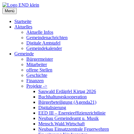
Zum
Inhalt
Menü
springen
Startseite
Aktuelles
Aktuelle Infos
Gemeindenachrichten
Digitale Amtstafel
Gemeindekalender
Gemeinde
Bürgermeister
Mitarbeiter
offene Stellen
Geschichte
Finanzen
Projekte ->
Sauwald Erdäpfel Kirtag 2026
Buchhaltungskooperation
Bürgerbeteiligung (Agenda21)
Digitalisierung
EED III – Energieeffizienzrichtlinie
Neubau Gemeindeamt u. Musik
Mensch.Wald.Wirtschaft
Neubau Einsatzzentrale Feuerwehren