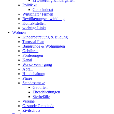
Erweiterung Kindergarten
Politik ->
Gemeinderat
Wirtschaft / Firmen
Bevölkerungsentwicklung
Kontaktstellen
wichtige Links
Wohnen
Kinderbetreuung & Bildung
Turnsaal Plan
Baugründe & Wohnungen
Gebühren
Förderungen
Kanal
Wasserversorgung
Abfall
Hundehaltung
Pfarre
Standesamt ->
Geburten
Eheschließungen
Sterbefälle
Vereine
Gesunde Gemeinde
Zivilschutz