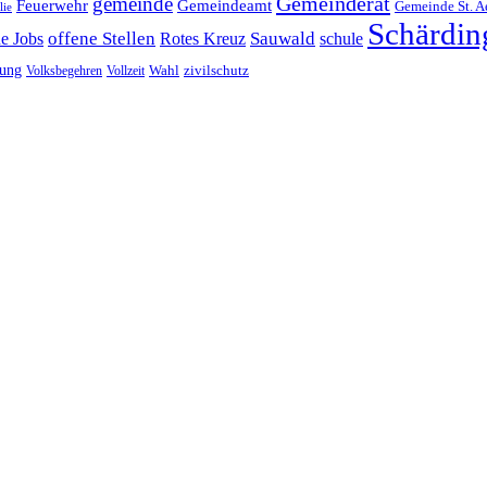
Gemeinderat
gemeinde
Gemeindeamt
Feuerwehr
Gemeinde St. A
lie
Schärdin
offene Stellen
Sauwald
ne Jobs
Rotes Kreuz
schule
tung
Wahl
Volksbegehren
Vollzeit
zivilschutz