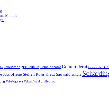
ng
um Mithilfe
ign
Gemeinderat
gemeinde
Gemeindeamt
Feuerwehr
Gemeinde St. A
lie
Schärdin
offene Stellen
Sauwald
ne Jobs
Rotes Kreuz
schule
tung
Wahl
Volksbegehren
Vollzeit
zivilschutz