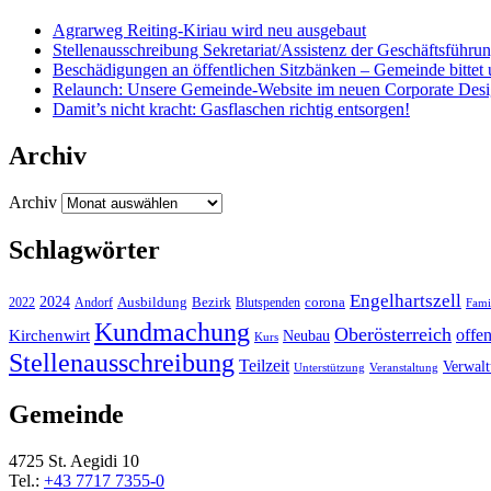
Agrarweg Reiting-Kiriau wird neu ausgebaut
Stellenausschreibung Sekretariat/Assistenz der Geschäftsführu
Beschädigungen an öffentlichen Sitzbänken – Gemeinde bittet 
Relaunch: Unsere Gemeinde-Website im neuen Corporate Des
Damit’s nicht kracht: Gasflaschen richtig entsorgen!
Archiv
Archiv
Schlagwörter
Engelhartszell
2024
Bezirk
corona
Ausbildung
Blutspenden
2022
Andorf
Fami
Kundmachung
Oberösterreich
Kirchenwirt
offe
Neubau
Kurs
Stellenausschreibung
Teilzeit
Verwal
Unterstützung
Veranstaltung
Gemeinde
4725 St. Aegidi 10
Tel.:
+43 7717 7355-0