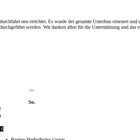
urchfahrt neu errichtet. Es wurde der gesamte Unterbau erneuert und
durchgeführt werden. Wir danken allen für die Unterstützung und das 
So.
2
9
16
Beginn Herbstferien Union