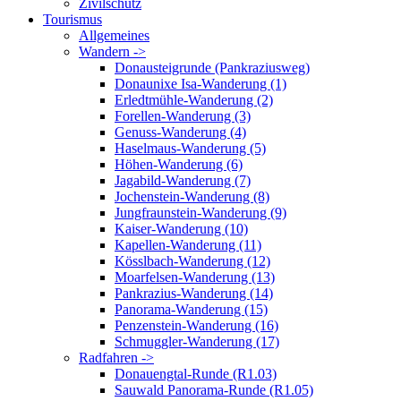
Zivilschutz
Tourismus
Allgemeines
Wandern ->
Donausteigrunde (Pankraziusweg)
Donaunixe Isa-Wanderung (1)
Erledtmühle-Wanderung (2)
Forellen-Wanderung (3)
Genuss-Wanderung (4)
Haselmaus-Wanderung (5)
Höhen-Wanderung (6)
Jagabild-Wanderung (7)
Jochenstein-Wanderung (8)
Jungfraunstein-Wanderung (9)
Kaiser-Wanderung (10)
Kapellen-Wanderung (11)
Kösslbach-Wanderung (12)
Moarfelsen-Wanderung (13)
Pankrazius-Wanderung (14)
Panorama-Wanderung (15)
Penzenstein-Wanderung (16)
Schmuggler-Wanderung (17)
Radfahren ->
Donauengtal-Runde (R1.03)
Sauwald Panorama-Runde (R1.05)