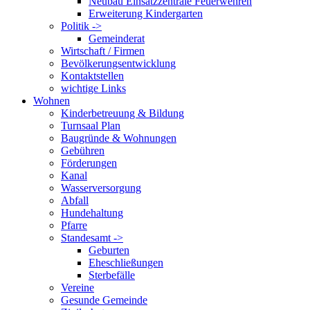
Neubau Einsatzzentrale Feuerwehren
Erweiterung Kindergarten
Politik ->
Gemeinderat
Wirtschaft / Firmen
Bevölkerungsentwicklung
Kontaktstellen
wichtige Links
Wohnen
Kinderbetreuung & Bildung
Turnsaal Plan
Baugründe & Wohnungen
Gebühren
Förderungen
Kanal
Wasserversorgung
Abfall
Hundehaltung
Pfarre
Standesamt ->
Geburten
Eheschließungen
Sterbefälle
Vereine
Gesunde Gemeinde