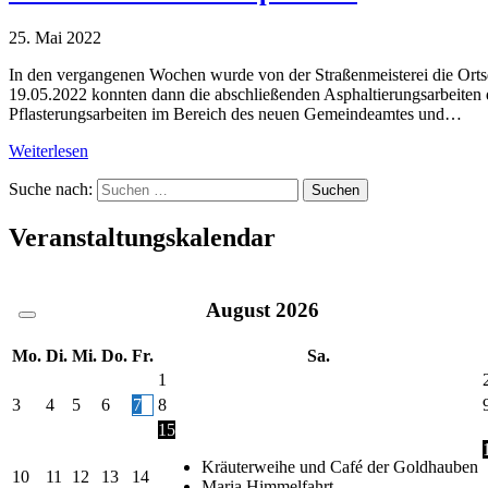
25. Mai 2022
In den vergangenen Wochen wurde von der Straßenmeisterei die Ortsd
19.05.2022 konnten dann die abschließenden Asphaltierungsarbeiten 
Pflasterungs­arbeiten im Bereich des neuen Gemeindeamtes und…
Weiterlesen
Suche nach:
Veranstaltungskalendar
August
2026
Mo.
Di.
Mi.
Do.
Fr.
Sa.
1
3
4
5
6
7
8
15
Kräuterweihe und Café der Goldhauben
10
11
12
13
14
Maria Himmelfahrt