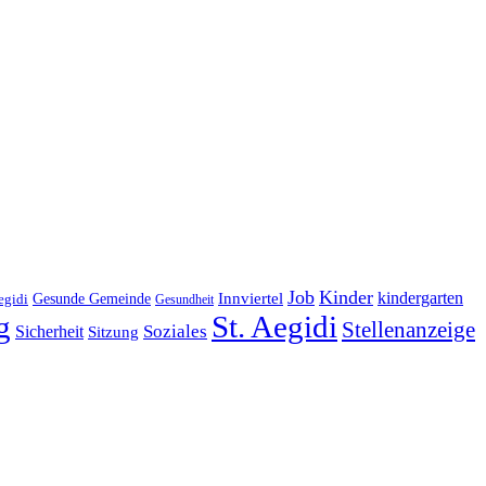
Job
Kinder
kindergarten
Gesunde Gemeinde
Innviertel
egidi
Gesundheit
g
St. Aegidi
Stellenanzeige
Soziales
Sicherheit
Sitzung